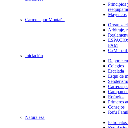
Principios 
reequipami
Mayencos
Carreras por Montaña
Organizaci
Arbitraje,
Reglament
ESPACIO
FAM
CxM Trai
Iniciación
Deporte en 
Colegios
Escalada
Esquí de 
Senderism
Carreras p
Campamen
Refugios
Primeros a
Consejos
Refu Fami
Naturaleza
Patronato
Regulación