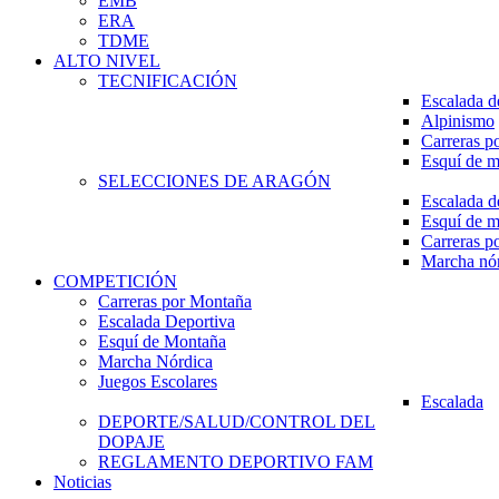
EMB
ERA
TDME
ALTO NIVEL
TECNIFICACIÓN
Escalada d
Alpinismo
Carreras p
Esquí de 
SELECCIONES DE ARAGÓN
Escalada d
Esquí de 
Carreras p
Marcha nó
COMPETICIÓN
Carreras por Montaña
Escalada Deportiva
Esquí de Montaña
Marcha Nórdica
Juegos Escolares
Escalada
DEPORTE/SALUD/CONTROL DEL
DOPAJE
REGLAMENTO DEPORTIVO FAM
Noticias