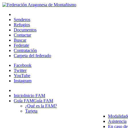
Senderos
Refugios
Documentos
Contactar
Buscar
Federate
Contratación
Carpeta del federado
Facebook
Twitter
YouTube
Instagram
Inicio
Inicio FAM
Guía FAM
Guía FAM
¿Qué es la FAM?
Tarjeta
Modalidad
Asistencia
En caso de