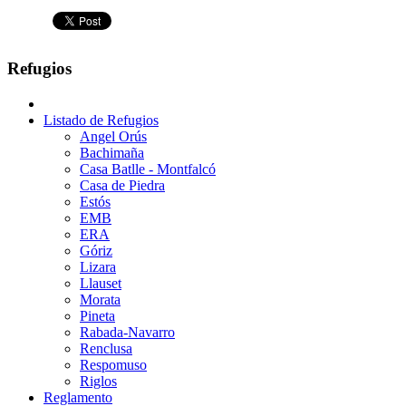
Refugios
Listado de Refugios
Angel Orús
Bachimaña
Casa Batlle - Montfalcó
Casa de Piedra
Estós
EMB
ERA
Góriz
Lizara
Llauset
Morata
Pineta
Rabada-Navarro
Renclusa
Respomuso
Riglos
Reglamento