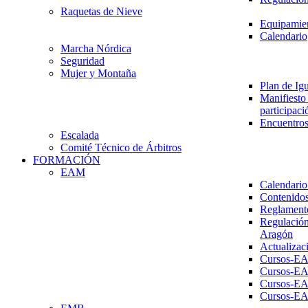
Raquetas de Nieve
Equipamien
Calendario
Marcha Nórdica
Seguridad
Mujer y Montaña
Plan de Ig
Manifiesto 
participaci
Encuentros
Escalada
Comité Técnico de Árbitros
FORMACIÓN
EAM
Calendario
Contenidos
Reglament
Regulación
Aragón
Actualizac
Cursos-E
Cursos-E
Cursos-E
Cursos-E