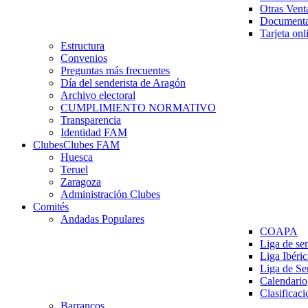
Otras Vent
Documenta
Tarjeta onl
Estructura
Convenios
Preguntas más frecuentes
Día del senderista de Aragón
Archivo electoral
CUMPLIMIENTO NORMATIVO
Transparencia
Identidad FAM
Clubes
Clubes FAM
Huesca
Teruel
Zaragoza
Administración Clubes
Comités
Andadas Populares
COAPA
Liga de se
Liga Ibéri
Liga de S
Calendario
Clasificaci
Barrancos