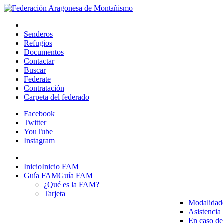
Senderos
Refugios
Documentos
Contactar
Buscar
Federate
Contratación
Carpeta del federado
Facebook
Twitter
YouTube
Instagram
Inicio
Inicio FAM
Guía FAM
Guía FAM
¿Qué es la FAM?
Tarjeta
Modalidad
Asistencia
En caso de