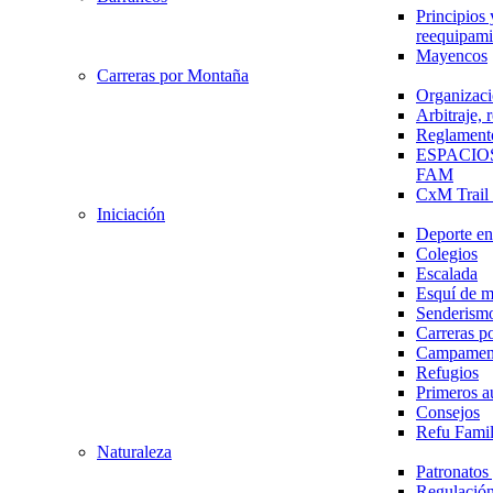
Principios 
reequipami
Mayencos
Carreras por Montaña
Organizaci
Arbitraje,
Reglament
ESPACIO
FAM
CxM Trai
Iniciación
Deporte en 
Colegios
Escalada
Esquí de 
Senderism
Carreras p
Campamen
Refugios
Primeros a
Consejos
Refu Fami
Naturaleza
Patronato
Regulación