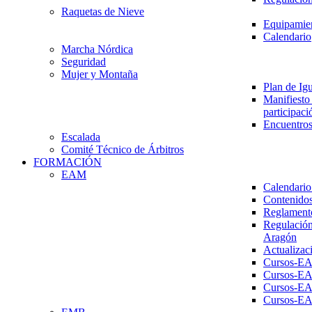
Raquetas de Nieve
Equipamien
Calendario
Marcha Nórdica
Seguridad
Mujer y Montaña
Plan de Ig
Manifiesto 
participaci
Encuentros
Escalada
Comité Técnico de Árbitros
FORMACIÓN
EAM
Calendario
Contenidos
Reglament
Regulación
Aragón
Actualizac
Cursos-E
Cursos-E
Cursos-E
Cursos-E