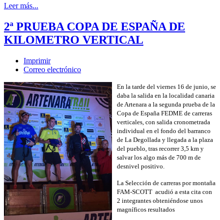
Leer más...
2ª PRUEBA COPA DE ESPAÑA DE
KILOMETRO VERTICAL
Imprimir
Correo electrónico
En la tarde del viernes 16 de junio, se
daba la salida en la localidad canaria
de Artenara a la segunda prueba de la
Copa de España FEDME de carreras
verticales, con salida cronometrada
individual en el fondo del barranco
de La Degollada y llegada a la plaza
del pueblo, tras recorrer 3,5 km y
salvar los algo más de 700 m de
desnivel positivo.
La Selección de carreras por montaña
FAM-SCOTT acudió a esta cita con
2 integrantes obteniéndose unos
magníficos resultados