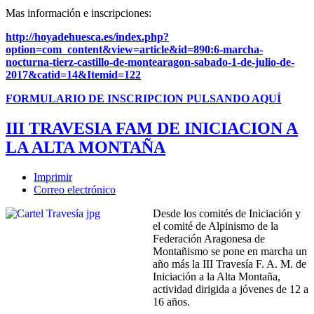
Mas información e inscripciones:
http://hoyadehuesca.es/index.php?
option=com_content&view=article&id=890
:6-marcha-
nocturna-tierz-castillo-de-montearagon-sabado-1-de-julio-de-
2017&catid=14&Itemid=122
FORMULARIO DE INSCRIPCION PULSANDO AQUÍ
III TRAVESIA FAM DE INICIACION A
LA ALTA MONTAÑA
Imprimir
Correo electrónico
Desde los comités de Iniciación y
el comité de Alpinismo de la
Federación Aragonesa de
Montañismo se pone en marcha un
año más la III Travesía F. A. M. de
Iniciación a la Alta Montaña,
actividad dirigida a jóvenes de 12 a
16 años.