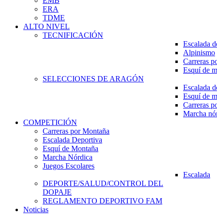
EMB
ERA
TDME
ALTO NIVEL
TECNIFICACIÓN
Escalada d
Alpinismo
Carreras p
Esquí de 
SELECCIONES DE ARAGÓN
Escalada d
Esquí de 
Carreras p
Marcha nó
COMPETICIÓN
Carreras por Montaña
Escalada Deportiva
Esquí de Montaña
Marcha Nórdica
Juegos Escolares
Escalada
DEPORTE/SALUD/CONTROL DEL
DOPAJE
REGLAMENTO DEPORTIVO FAM
Noticias