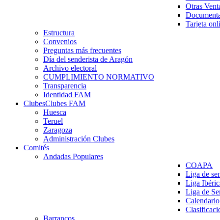
Otras Vent
Documenta
Tarjeta onl
Estructura
Convenios
Preguntas más frecuentes
Día del senderista de Aragón
Archivo electoral
CUMPLIMIENTO NORMATIVO
Transparencia
Identidad FAM
Clubes
Clubes FAM
Huesca
Teruel
Zaragoza
Administración Clubes
Comités
Andadas Populares
COAPA
Liga de se
Liga Ibéri
Liga de S
Calendario
Clasificaci
Barrancos