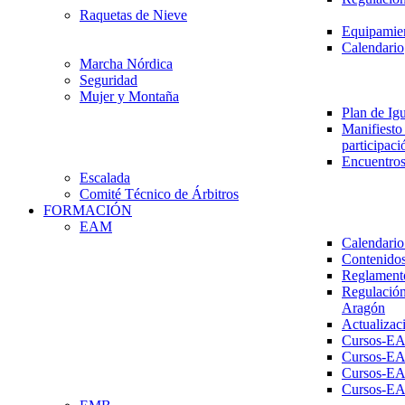
Raquetas de Nieve
Equipamien
Calendario
Marcha Nórdica
Seguridad
Mujer y Montaña
Plan de Ig
Manifiesto 
participaci
Encuentros
Escalada
Comité Técnico de Árbitros
FORMACIÓN
EAM
Calendario
Contenidos
Reglament
Regulación
Aragón
Actualizac
Cursos-E
Cursos-E
Cursos-E
Cursos-E