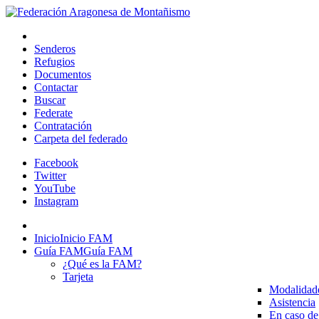
Senderos
Refugios
Documentos
Contactar
Buscar
Federate
Contratación
Carpeta del federado
Facebook
Twitter
YouTube
Instagram
Inicio
Inicio FAM
Guía FAM
Guía FAM
¿Qué es la FAM?
Tarjeta
Modalidad
Asistencia
En caso de