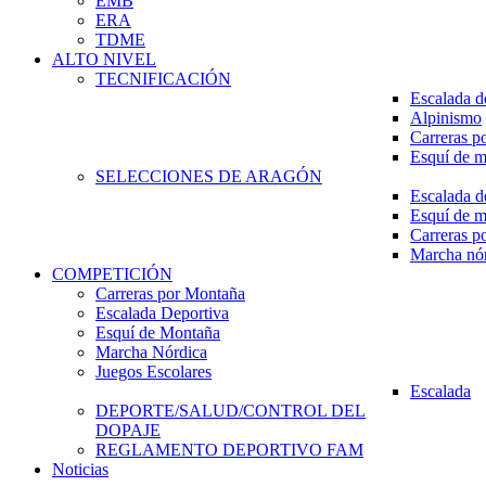
EMB
ERA
TDME
ALTO NIVEL
TECNIFICACIÓN
Escalada d
Alpinismo
Carreras p
Esquí de 
SELECCIONES DE ARAGÓN
Escalada d
Esquí de 
Carreras p
Marcha nó
COMPETICIÓN
Carreras por Montaña
Escalada Deportiva
Esquí de Montaña
Marcha Nórdica
Juegos Escolares
Escalada
DEPORTE/SALUD/CONTROL DEL
DOPAJE
REGLAMENTO DEPORTIVO FAM
Noticias