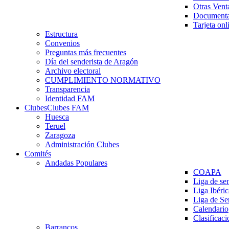
Otras Vent
Documenta
Tarjeta onl
Estructura
Convenios
Preguntas más frecuentes
Día del senderista de Aragón
Archivo electoral
CUMPLIMIENTO NORMATIVO
Transparencia
Identidad FAM
Clubes
Clubes FAM
Huesca
Teruel
Zaragoza
Administración Clubes
Comités
Andadas Populares
COAPA
Liga de se
Liga Ibéri
Liga de S
Calendario
Clasificaci
Barrancos