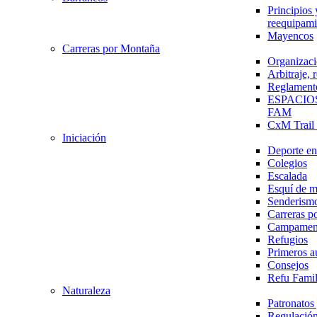
Principios 
reequipami
Mayencos
Carreras por Montaña
Organizaci
Arbitraje,
Reglament
ESPACIO
FAM
CxM Trai
Iniciación
Deporte en 
Colegios
Escalada
Esquí de 
Senderism
Carreras p
Campamen
Refugios
Primeros a
Consejos
Refu Fami
Naturaleza
Patronato
Regulación