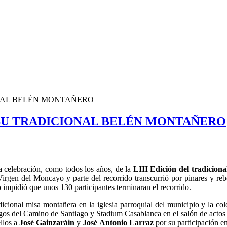
NAL BELÉN MONTAÑERO
 SU TRADICIONAL BELÉN MONTAÑERO
la celebración, como todos los años, de la
LIII Edición del tradicio
irgen del Moncayo y parte del recorrido transcurrió por pinares y re
no impidió que unos 130 participantes terminaran el recorrido.
icional misa montañera en la iglesia parroquial del municipio y la col
os del Camino de Santiago y Stadium Casablanca en el salón de actos 
ellos a
José Gainzaráin
y
José Antonio Larraz
por su participación e