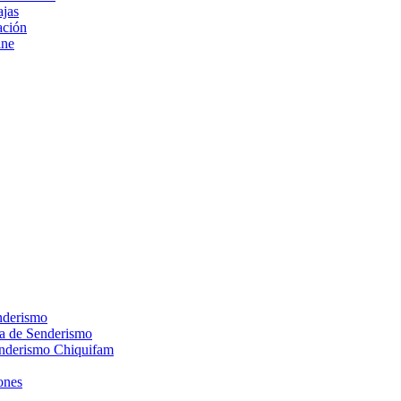
ajas
ción
ine
nderismo
ca de Senderismo
enderismo Chiquifam
ones