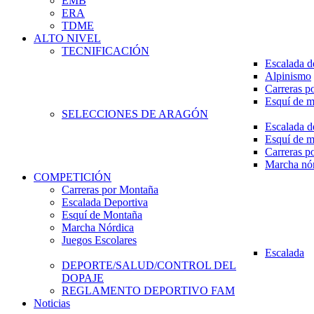
EMB
ERA
TDME
ALTO NIVEL
TECNIFICACIÓN
Escalada d
Alpinismo
Carreras p
Esquí de 
SELECCIONES DE ARAGÓN
Escalada d
Esquí de 
Carreras p
Marcha nó
COMPETICIÓN
Carreras por Montaña
Escalada Deportiva
Esquí de Montaña
Marcha Nórdica
Juegos Escolares
Escalada
DEPORTE/SALUD/CONTROL DEL
DOPAJE
REGLAMENTO DEPORTIVO FAM
Noticias