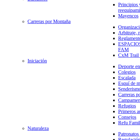
Principios 
reequipami
Mayencos
Carreras por Montaña
Organizaci
Arbitraje,
Reglament
ESPACIO
FAM
CxM Trai
Iniciación
Deporte en 
Colegios
Escalada
Esquí de 
Senderism
Carreras p
Campamen
Refugios
Primeros a
Consejos
Refu Fami
Naturaleza
Patronato
Regulación