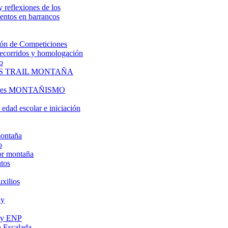
y reflexiones de los
entos en barrancos
ón de Competiciones
 recorridos y homologación
o
S TRAIL MONTAÑA
l es MONTAÑISMO
edad escolar e iniciación
montaña
o
or montaña
tos
uxilios
ly
s y ENP
 Escalada