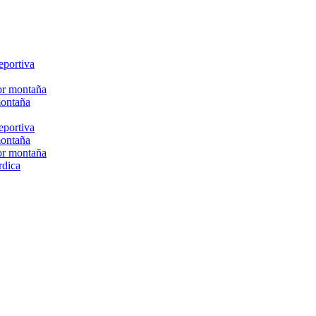
eportiva
or montaña
montaña
eportiva
montaña
or montaña
rdica