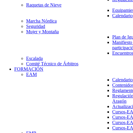
Raquetas de Nieve
Equipamien
Calendario
Marcha Nórdica
Seguridad
Mujer y Montaña
Plan de Ig
Manifiesto 
participaci
Encuentros
Escalada
Comité Técnico de Árbitros
FORMACIÓN
EAM
Calendario
Contenidos
Reglament
Regulación
Aragón
Actualizac
Cursos-E
Cursos-E
Cursos-E
Cursos-E