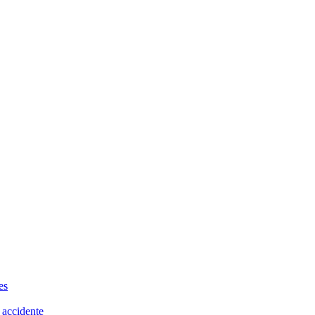
es
 accidente