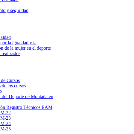
to y seguridad
ualdad
por la igualdad y la
ón de la mujer en el deporte
 realizados
 de Cursos
 de los cursos
o
 del Deporte de Montaña en
ión Registro Técnicos EAM
AM-22
AM-23
AM-24
AM-25