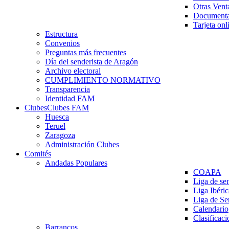
Otras Vent
Documenta
Tarjeta onl
Estructura
Convenios
Preguntas más frecuentes
Día del senderista de Aragón
Archivo electoral
CUMPLIMIENTO NORMATIVO
Transparencia
Identidad FAM
Clubes
Clubes FAM
Huesca
Teruel
Zaragoza
Administración Clubes
Comités
Andadas Populares
COAPA
Liga de se
Liga Ibéri
Liga de S
Calendario
Clasificaci
Barrancos