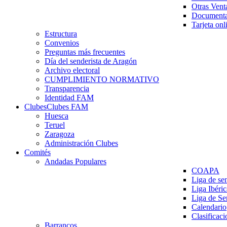
Otras Vent
Documenta
Tarjeta onl
Estructura
Convenios
Preguntas más frecuentes
Día del senderista de Aragón
Archivo electoral
CUMPLIMIENTO NORMATIVO
Transparencia
Identidad FAM
Clubes
Clubes FAM
Huesca
Teruel
Zaragoza
Administración Clubes
Comités
Andadas Populares
COAPA
Liga de se
Liga Ibéri
Liga de S
Calendario
Clasificaci
Barrancos