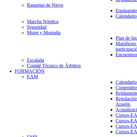
Raquetas de Nieve
Equipamien
Calendario
Marcha Nórdica
Seguridad
Mujer y Montaña
Plan de Ig
Manifiesto 
participaci
Encuentros
Escalada
Comité Técnico de Árbitros
FORMACIÓN
EAM
Calendario
Contenidos
Reglament
Regulación
Aragón
Actualizac
Cursos-E
Cursos-E
Cursos-E
Cursos-E