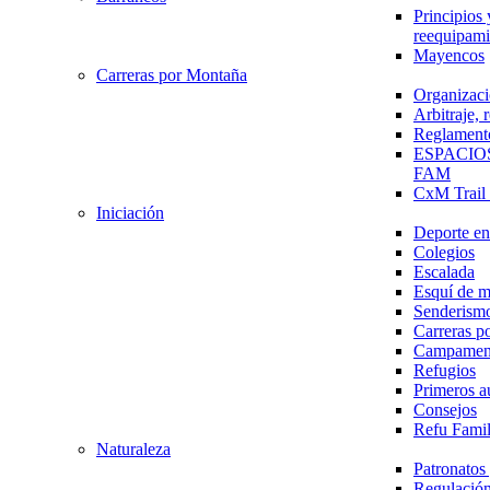
Principios 
reequipami
Mayencos
Carreras por Montaña
Organizaci
Arbitraje,
Reglament
ESPACIO
FAM
CxM Trai
Iniciación
Deporte en 
Colegios
Escalada
Esquí de 
Senderism
Carreras p
Campamen
Refugios
Primeros a
Consejos
Refu Fami
Naturaleza
Patronato
Regulación