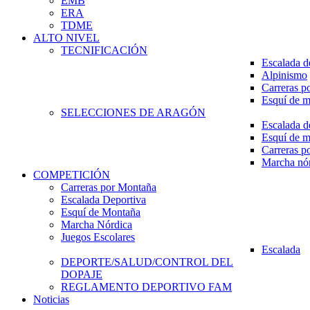
EMB
ERA
TDME
ALTO NIVEL
TECNIFICACIÓN
Escalada d
Alpinismo
Carreras p
Esquí de 
SELECCIONES DE ARAGÓN
Escalada d
Esquí de 
Carreras p
Marcha nó
COMPETICIÓN
Carreras por Montaña
Escalada Deportiva
Esquí de Montaña
Marcha Nórdica
Juegos Escolares
Escalada
DEPORTE/SALUD/CONTROL DEL
DOPAJE
REGLAMENTO DEPORTIVO FAM
Noticias