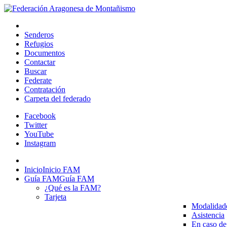
Senderos
Refugios
Documentos
Contactar
Buscar
Federate
Contratación
Carpeta del federado
Facebook
Twitter
YouTube
Instagram
Inicio
Inicio FAM
Guía FAM
Guía FAM
¿Qué es la FAM?
Tarjeta
Modalidad
Asistencia
En caso de