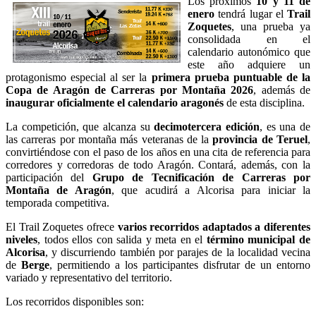
Los próximos
10 y 11 de
enero
tendrá lugar el
Trail
Zoquetes
, una prueba ya
consolidada en el
calendario autonómico que
este año adquiere un
protagonismo especial al ser la
primera prueba puntuable de la
Copa de Aragón de Carreras por Montaña 2026
, además de
inaugurar oficialmente el calendario aragonés
de esta disciplina.
La competición, que alcanza su
decimotercera edición
, es una de
las carreras por montaña más veteranas de la
provincia de Teruel
,
convirtiéndose con el paso de los años en una cita de referencia para
corredores y corredoras de todo Aragón. Contará, además, con la
participación del
Grupo de Tecnificación de Carreras por
Montaña de Aragón
, que acudirá a Alcorisa para iniciar la
temporada competitiva.
El Trail Zoquetes ofrece
varios recorridos adaptados a diferentes
niveles
, todos ellos con salida y meta en el
término municipal de
Alcorisa
, y discurriendo también por parajes de la localidad vecina
de
Berge
, permitiendo a los participantes disfrutar de un entorno
variado y representativo del territorio.
Los recorridos disponibles son: