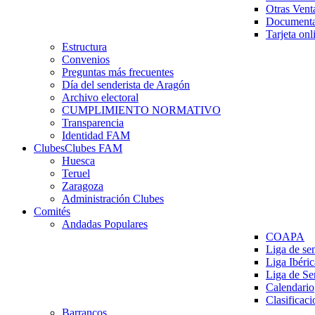
Otras Vent
Documenta
Tarjeta onl
Estructura
Convenios
Preguntas más frecuentes
Día del senderista de Aragón
Archivo electoral
CUMPLIMIENTO NORMATIVO
Transparencia
Identidad FAM
Clubes
Clubes FAM
Huesca
Teruel
Zaragoza
Administración Clubes
Comités
Andadas Populares
COAPA
Liga de se
Liga Ibéri
Liga de S
Calendario
Clasificaci
Barrancos