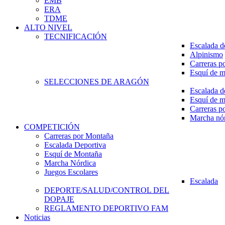
EMB
ERA
TDME
ALTO NIVEL
TECNIFICACIÓN
Escalada d
Alpinismo
Carreras p
Esquí de 
SELECCIONES DE ARAGÓN
Escalada d
Esquí de 
Carreras p
Marcha nó
COMPETICIÓN
Carreras por Montaña
Escalada Deportiva
Esquí de Montaña
Marcha Nórdica
Juegos Escolares
Escalada
DEPORTE/SALUD/CONTROL DEL
DOPAJE
REGLAMENTO DEPORTIVO FAM
Noticias