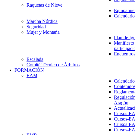
Raquetas de Nieve
Equipamien
Calendario
Marcha Nórdica
Seguridad
Mujer y Montaña
Plan de Ig
Manifiesto 
participaci
Encuentros
Escalada
Comité Técnico de Árbitros
FORMACIÓN
EAM
Calendario
Contenidos
Reglament
Regulación
Aragón
Actualizac
Cursos-E
Cursos-E
Cursos-E
Cursos-E