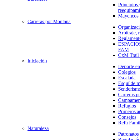
Principios 
reequipami
Mayencos
Carreras por Montaña
Organizaci
Arbitraje,
Reglament
ESPACIO
FAM
CxM Trai
Iniciación
Deporte en 
Colegios
Escalada
Esquí de 
Senderism
Carreras p
Campamen
Refugios
Primeros a
Consejos
Refu Fami
Naturaleza
Patronato
Regulación