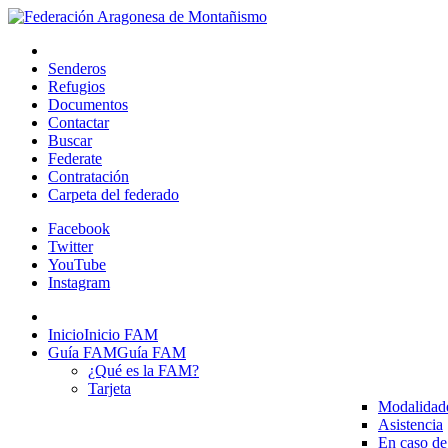
Senderos
Refugios
Documentos
Contactar
Buscar
Federate
Contratación
Carpeta del federado
Facebook
Twitter
YouTube
Instagram
Inicio
Inicio FAM
Guía FAM
Guía FAM
¿Qué es la FAM?
Tarjeta
Modalidad
Asistencia
En caso de