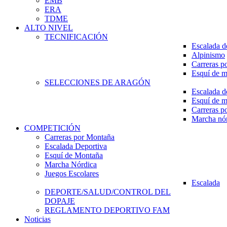
EMB
ERA
TDME
ALTO NIVEL
TECNIFICACIÓN
Escalada d
Alpinismo
Carreras p
Esquí de 
SELECCIONES DE ARAGÓN
Escalada d
Esquí de 
Carreras p
Marcha nó
COMPETICIÓN
Carreras por Montaña
Escalada Deportiva
Esquí de Montaña
Marcha Nórdica
Juegos Escolares
Escalada
DEPORTE/SALUD/CONTROL DEL
DOPAJE
REGLAMENTO DEPORTIVO FAM
Noticias