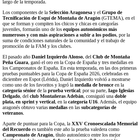
largo de la temporada.
Los componentes de la
Selección Aragonesa
y el
Grupo de
Tecnificación de Esquí de Montaña de Aragón
(GTEMA), en el
que se forman y compiten los chicos y chicas en categorías
juveniles, formarán uno de los
equipos autonómicos más
numerosos y con más aspiraciones a subir a los podios
, por la
suma de condiciones naturales de la comunidad y el trabajo de
promoción de la FAM y los clubes.
El pasado año
Daniel Izquierdo Alonso
, del
Club de Montaña
Peña Guara
, ganó el oro en la Copa de España y tres medallas en
los Campeonatos de España. En esta temporada, en las dos primeras
pruebas puntuables para la Copa de España 2026, celebradas en
diciembre en Espot (Lérida), Daniel Izquierdo volvió a mostrarse
como uno de los favoritos y logró la
medalla de bronce
en la
categoría sénior
de la
prueba vertical
; por su parte,
Iago Iglesias
Delgado
, del
club Montañeras Adebán
, consiguió una
doble
plata, en sprint y vertical
, en la
categoría U16
. Además, el equipo
aragonés obtuvo varias
medallas
en las
subcategorías de
veteranos
.
Aparte de puntuar para la Copa, la
XXV Cronoescalada Memorial
del Recuerdo
es también este año la prueba valedera como
Campeonato de Aragón
, título autonómico entre los mejor