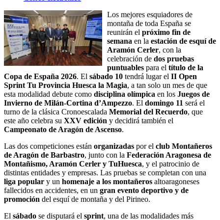
Los mejores esquiadores de
montaña de toda España se
reunirán el
próximo fin de
semana
en la
estación de esquí de
Aramón Cerler
, con la
celebración de
dos pruebas
puntuables
para el
título de la
Copa de España 2026
. El
sábado 10
tendrá lugar el
II Open
Sprint Tu Provincia Huesca la Magia
, a tan solo un mes de que
esta modalidad debute como
disciplina olímpica
en los
Juegos de
Invierno de Milán-Cortina d’Ampezzo
. El
domingo 11
será el
turno de la clásica Cronoescalada
Memorial del Recuerdo
, que
este año celebra su
XXV edición
y decidirá también el
Campeonato de Aragón de Ascenso
.
Las dos competiciones están
organizadas
por el
club Montañeros
de Aragón de Barbastro
, junto con la
Federación Aragonesa de
Montañismo, Aramón Cerler y TuHuesca
, y el patrocinio de
distintas entidades y empresas. Las pruebas se completan con una
liga popular
y un
homenaje a los montañeros
altoaragoneses
fallecidos en accidentes, en un
gran evento deportivo y de
promoción
del esquí de montaña y del Pirineo.
El
sábado
se disputará el
sprint
, una de las modalidades más