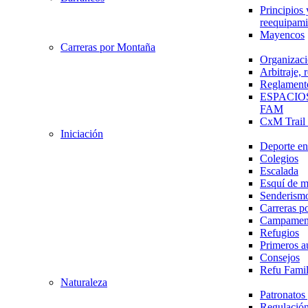
Principios 
reequipami
Mayencos
Carreras por Montaña
Organizaci
Arbitraje,
Reglament
ESPACIO
FAM
CxM Trai
Iniciación
Deporte en 
Colegios
Escalada
Esquí de 
Senderism
Carreras p
Campamen
Refugios
Primeros a
Consejos
Refu Fami
Naturaleza
Patronato
Regulación