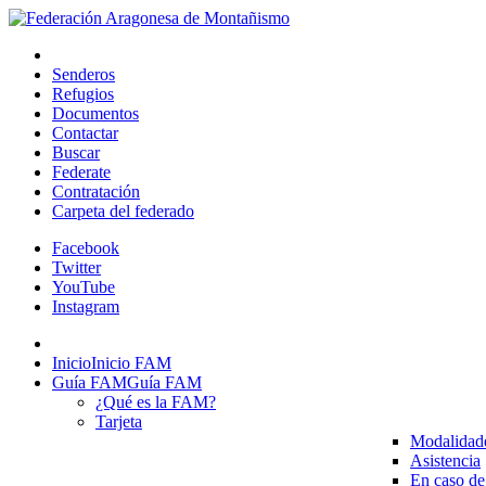
Senderos
Refugios
Documentos
Contactar
Buscar
Federate
Contratación
Carpeta del federado
Facebook
Twitter
YouTube
Instagram
Inicio
Inicio FAM
Guía FAM
Guía FAM
¿Qué es la FAM?
Tarjeta
Modalidad
Asistencia
En caso de