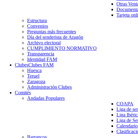
Otras Vent
Documenta
Tarjeta onl
Estructura
Convenios
Preguntas más frecuentes
Día del senderista de Aragón
Archivo electoral
CUMPLIMIENTO NORMATIVO
Transparencia
Identidad FAM
Clubes
Clubes FAM
Huesca
Teruel
Zaragoza
Administración Clubes
Comités
Andadas Populares
COAPA
Liga de se
Liga Ibéri
Liga de S
Calendario
Clasificaci
Barrancos