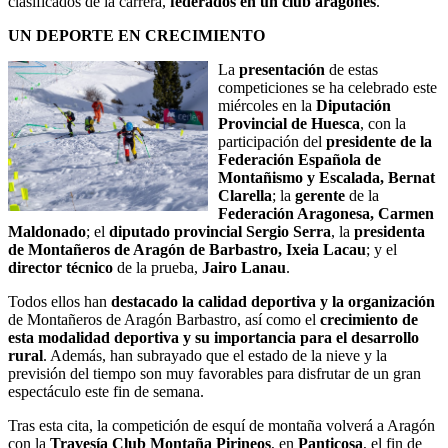
clasificados de la carrera,
federados en un club aragonés
.
UN DEPORTE EN CRECIMIENTO
La
presentación
de estas
competiciones se ha celebrado este
miércoles en la
Diputación
Provincial de Huesca
, con la
participación del
presidente de la
Federación Española de
Montañismo y Escalada, Bernat
Clarella
; la
gerente
de la
Federación Aragonesa, Carmen
Maldonado
; el
diputado provincial Sergio Serra
, la
presidenta
de Montañeros de Aragón de Barbastro, Ixeia Lacau
; y el
director técnico
de la prueba,
Jairo Lanau
.
Todos ellos han
destacado la calidad deportiva y la organización
de Montañeros de Aragón Barbastro, así como el
crecimiento de
esta modalidad deportiva y su importancia para el desarrollo
rural
. Además, han subrayado que el estado de la nieve y la
previsión del tiempo son muy favorables para disfrutar de un gran
espectáculo este fin de semana.
Tras esta cita, la competición de esquí de montaña volverá a Aragón
con la
Travesía Club Montaña Pirineos
, en
Panticosa
, el fin de