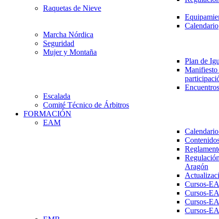
Raquetas de Nieve
Equipamien
Calendario
Marcha Nórdica
Seguridad
Mujer y Montaña
Plan de Ig
Manifiesto 
participaci
Encuentros
Escalada
Comité Técnico de Árbitros
FORMACIÓN
EAM
Calendario
Contenidos
Reglament
Regulación
Aragón
Actualizac
Cursos-E
Cursos-E
Cursos-E
Cursos-E