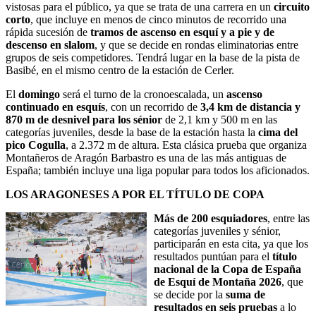
vistosas para el público, ya que se trata de una carrera en un
circuito
corto
, que incluye en menos de cinco minutos de recorrido una
rápida sucesión de
tramos de ascenso en esquí y a pie y de
descenso en slalom
, y que se decide en rondas eliminatorias entre
grupos de seis competidores. Tendrá lugar en la base de la pista de
Basibé, en el mismo centro de la estación de Cerler.
El
domingo
será el turno de la cronoescalada, un
ascenso
continuado en esquís
, con un recorrido de
3,4 km de distancia y
870 m de desnivel para los sénior
de 2,1 km y 500 m en las
categorías juveniles, desde la base de la estación hasta la
cima del
pico Cogulla
, a 2.372 m de altura. Esta clásica prueba que organiza
Montañeros de Aragón Barbastro es una de las más antiguas de
España; también incluye una liga popular para todos los aficionados.
LOS ARAGONESES A POR EL TÍTULO DE COPA
Más de 200 esquiadores
, entre las
categorías juveniles y sénior,
participarán en esta cita, ya que los
resultados puntúan para el
título
nacional de la Copa de España
de Esquí de Montaña 2026
, que
se decide por la
suma de
resultados en seis pruebas
a lo