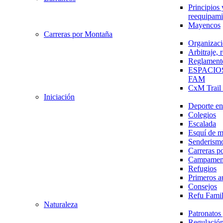
Principios 
reequipami
Mayencos
Carreras por Montaña
Organizaci
Arbitraje,
Reglament
ESPACIO
FAM
CxM Trai
Iniciación
Deporte en 
Colegios
Escalada
Esquí de 
Senderism
Carreras p
Campamen
Refugios
Primeros a
Consejos
Refu Fami
Naturaleza
Patronato
Regulación