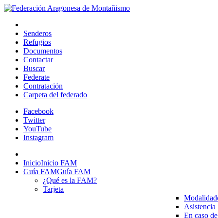
Senderos
Refugios
Documentos
Contactar
Buscar
Federate
Contratación
Carpeta del federado
Facebook
Twitter
YouTube
Instagram
Inicio
Inicio FAM
Guía FAM
Guía FAM
¿Qué es la FAM?
Tarjeta
Modalidad
Asistencia
En caso de