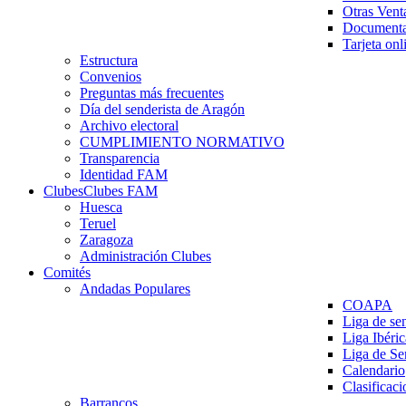
Otras Vent
Documenta
Tarjeta onl
Estructura
Convenios
Preguntas más frecuentes
Día del senderista de Aragón
Archivo electoral
CUMPLIMIENTO NORMATIVO
Transparencia
Identidad FAM
Clubes
Clubes FAM
Huesca
Teruel
Zaragoza
Administración Clubes
Comités
Andadas Populares
COAPA
Liga de se
Liga Ibéri
Liga de S
Calendario
Clasificaci
Barrancos