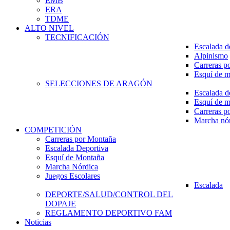
EMB
ERA
TDME
ALTO NIVEL
TECNIFICACIÓN
Escalada d
Alpinismo
Carreras p
Esquí de 
SELECCIONES DE ARAGÓN
Escalada d
Esquí de 
Carreras p
Marcha nó
COMPETICIÓN
Carreras por Montaña
Escalada Deportiva
Esquí de Montaña
Marcha Nórdica
Juegos Escolares
Escalada
DEPORTE/SALUD/CONTROL DEL
DOPAJE
REGLAMENTO DEPORTIVO FAM
Noticias