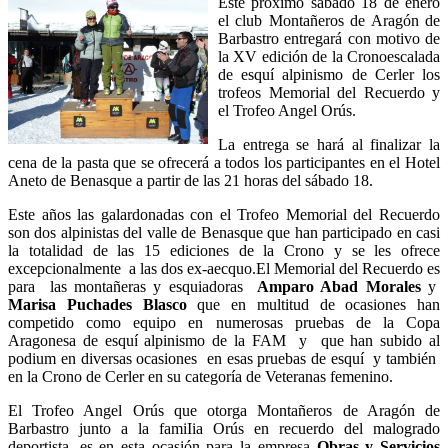
Este próximo sábado 18 de enero
el club Montañeros de Aragón de
Barbastro entregará con motivo de
la XV edición de la Cronoescalada
de esquí alpinismo de Cerler los
trofeos Memorial del Recuerdo y
el Trofeo Angel Orús.
La entrega se hará al finalizar la
cena de la pasta que se ofrecerá a todos los participantes en el Hotel
Aneto de Benasque a partir de las 21 horas del sábado 18.
Este años las galardonadas con el Trofeo Memorial del Recuerdo
son dos alpinistas del valle de Benasque que han participado en casi
la totalidad de las 15 ediciones de la Crono y se les ofrece
excepcionalmente a las dos ex-aecquo.El Memorial del Recuerdo es
para las montañeras y esquiadoras
Amparo Abad Morales
y
Marisa Puchades Blasco
que en multitud de ocasiones han
competido como equipo en numerosas pruebas de la Copa
Aragonesa de esquí alpinismo de la FAM y que han subido al
podium en diversas ocasiones en esas pruebas de esquí y también
en la Crono de Cerler en su categoría de Veteranas femenino.
El Trofeo Angel Orús que otorga Montañeros de Aragón de
Barbastro junto a la famiIia Orús en recuerdo del malogrado
deportista, es en esta ocasión para la empresa
Obras y Servicios