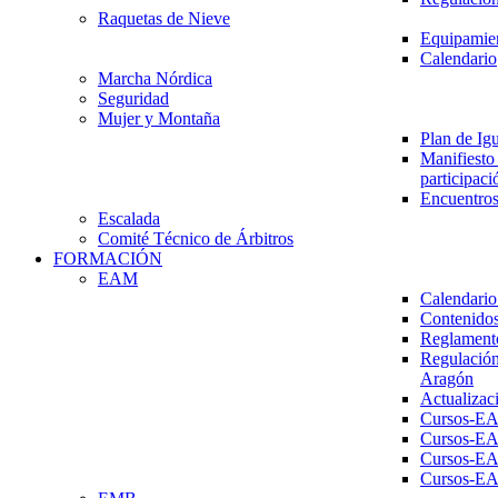
Raquetas de Nieve
Equipamien
Calendario
Marcha Nórdica
Seguridad
Mujer y Montaña
Plan de Ig
Manifiesto 
participaci
Encuentros
Escalada
Comité Técnico de Árbitros
FORMACIÓN
EAM
Calendario
Contenidos
Reglament
Regulación
Aragón
Actualizac
Cursos-E
Cursos-E
Cursos-E
Cursos-E