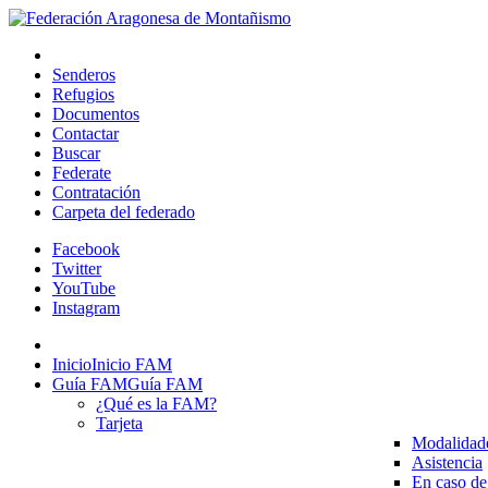
Senderos
Refugios
Documentos
Contactar
Buscar
Federate
Contratación
Carpeta del federado
Facebook
Twitter
YouTube
Instagram
Inicio
Inicio FAM
Guía FAM
Guía FAM
¿Qué es la FAM?
Tarjeta
Modalidad
Asistencia
En caso de