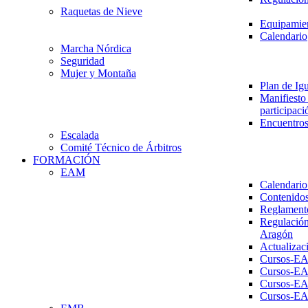
Raquetas de Nieve
Equipamien
Calendario
Marcha Nórdica
Seguridad
Mujer y Montaña
Plan de Ig
Manifiesto 
participaci
Encuentros
Escalada
Comité Técnico de Árbitros
FORMACIÓN
EAM
Calendario
Contenidos
Reglament
Regulación
Aragón
Actualizac
Cursos-E
Cursos-E
Cursos-E
Cursos-E