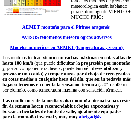
todos los modelos de predicción
meteorológica están hablando
para el domingo de VIENTO +
MUCHO FRÍO:
AEMET montaña para el Pirineo aragonés
AVISOS fenómenos meteorológicos adversos
Modelos numéricos en AEMET (temperaturas y viento)
Los modelos indican
viento con rachas máximas en cotas altas de
hasta 100 km/h
(que puede
dificultar la progresión por montaña
y, por su componente racheada, puede también
desestabilizar y
provocar una caída
) y
temperaturas por debajo de cero grados
en cotas medias a cualquier hora del día, que serán todavía más
bajas si tenemos en cuenta la sensación térmica
(-20º a 2600 m,
por ejemplo, como temperatura máxima con sensación térmica).
Las condiciones de la media y alta montaña pirenaica para este
fin de semana hacen recomendable rebajar expectativas y
buscar actividades de fondo de valle, igualmente equipados
para la montaña invernal y muy muy
abrigad@s
.