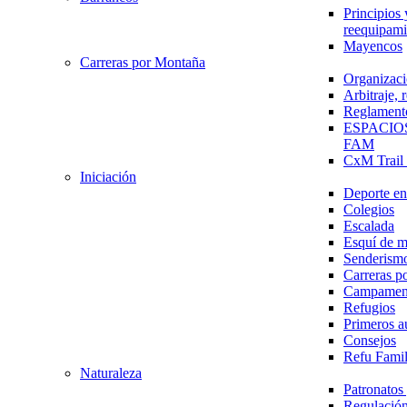
Principios 
reequipami
Mayencos
Carreras por Montaña
Organizaci
Arbitraje,
Reglament
ESPACIO
FAM
CxM Trai
Iniciación
Deporte en 
Colegios
Escalada
Esquí de 
Senderism
Carreras p
Campamen
Refugios
Primeros a
Consejos
Refu Fami
Naturaleza
Patronato
Regulación