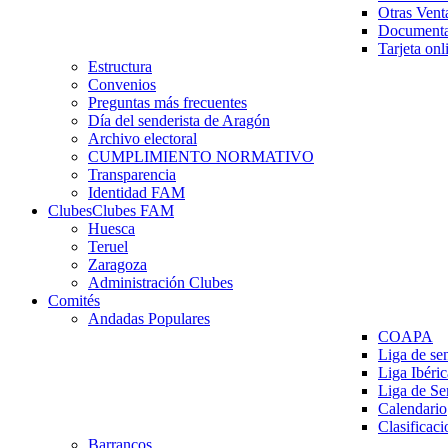
Otras Vent
Documenta
Tarjeta onl
Estructura
Convenios
Preguntas más frecuentes
Día del senderista de Aragón
Archivo electoral
CUMPLIMIENTO NORMATIVO
Transparencia
Identidad FAM
Clubes
Clubes FAM
Huesca
Teruel
Zaragoza
Administración Clubes
Comités
Andadas Populares
COAPA
Liga de se
Liga Ibéri
Liga de S
Calendario
Clasificaci
Barrancos