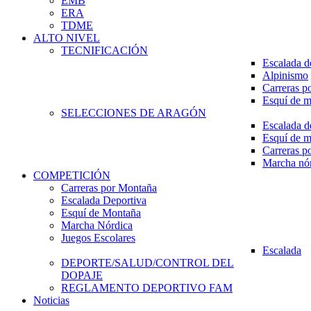
EMB
ERA
TDME
ALTO NIVEL
TECNIFICACIÓN
Escalada d
Alpinismo
Carreras p
Esquí de 
SELECCIONES DE ARAGÓN
Escalada d
Esquí de 
Carreras p
Marcha nó
COMPETICIÓN
Carreras por Montaña
Escalada Deportiva
Esquí de Montaña
Marcha Nórdica
Juegos Escolares
Escalada
DEPORTE/SALUD/CONTROL DEL
DOPAJE
REGLAMENTO DEPORTIVO FAM
Noticias