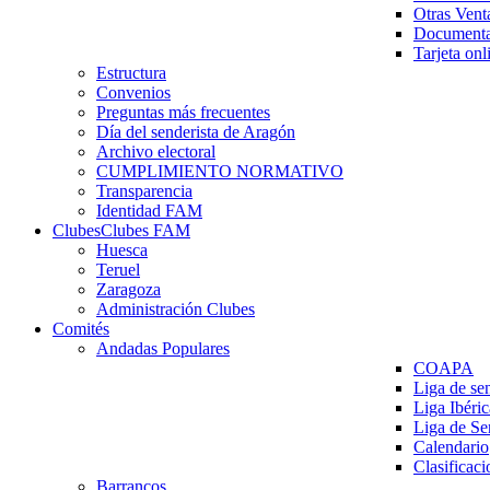
Otras Vent
Documenta
Tarjeta onl
Estructura
Convenios
Preguntas más frecuentes
Día del senderista de Aragón
Archivo electoral
CUMPLIMIENTO NORMATIVO
Transparencia
Identidad FAM
Clubes
Clubes FAM
Huesca
Teruel
Zaragoza
Administración Clubes
Comités
Andadas Populares
COAPA
Liga de se
Liga Ibéri
Liga de S
Calendario
Clasificaci
Barrancos