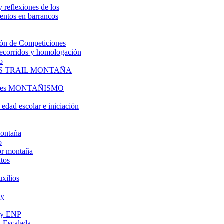
y reflexiones de los
entos en barrancos
ón de Competiciones
 recorridos y homologación
o
S TRAIL MONTAÑA
l es MONTAÑISMO
edad escolar e iniciación
montaña
o
or montaña
tos
uxilios
ly
s y ENP
 Escalada