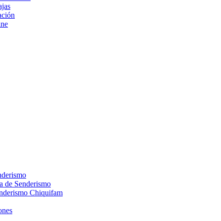
ajas
ción
ine
nderismo
ca de Senderismo
enderismo Chiquifam
ones