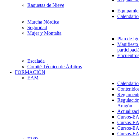
Raquetas de Nieve
Equipamien
Calendario
Marcha Nórdica
Seguridad
Mujer y Montaña
Plan de Ig
Manifiesto 
participaci
Encuentros
Escalada
Comité Técnico de Árbitros
FORMACIÓN
EAM
Calendario
Contenidos
Reglament
Regulación
Aragón
Actualizac
Cursos-E
Cursos-E
Cursos-E
Cursos-E