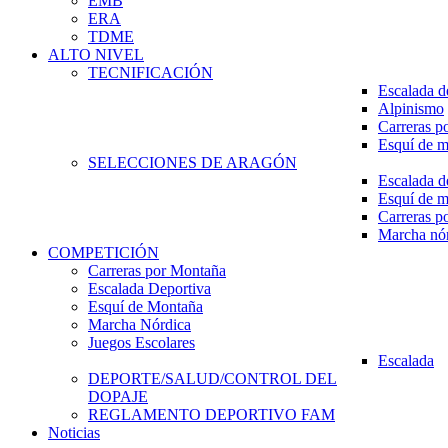
EMB
ERA
TDME
ALTO NIVEL
TECNIFICACIÓN
Escalada d
Alpinismo
Carreras p
Esquí de 
SELECCIONES DE ARAGÓN
Escalada d
Esquí de 
Carreras p
Marcha nó
COMPETICIÓN
Carreras por Montaña
Escalada Deportiva
Esquí de Montaña
Marcha Nórdica
Juegos Escolares
Escalada
DEPORTE/SALUD/CONTROL DEL
DOPAJE
REGLAMENTO DEPORTIVO FAM
Noticias