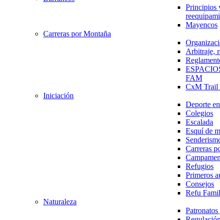
Principios 
reequipami
Mayencos
Carreras por Montaña
Organizaci
Arbitraje,
Reglament
ESPACIO
FAM
CxM Trai
Iniciación
Deporte en 
Colegios
Escalada
Esquí de 
Senderism
Carreras p
Campamen
Refugios
Primeros a
Consejos
Refu Fami
Naturaleza
Patronato
Regulación