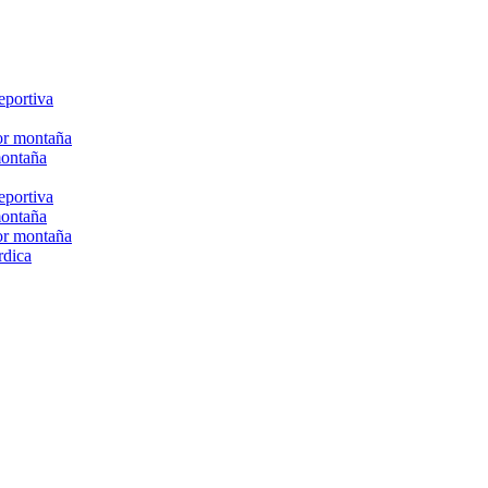
eportiva
or montaña
montaña
eportiva
montaña
or montaña
rdica