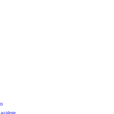
es
 accidente