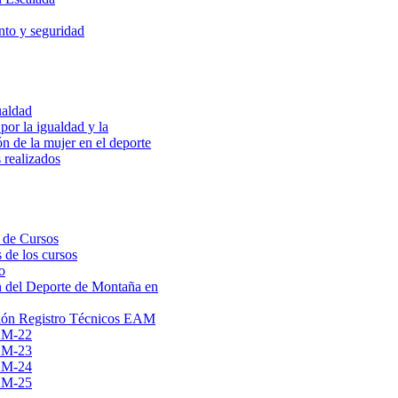
to y seguridad
ualdad
por la igualdad y la
ón de la mujer en el deporte
 realizados
 de Cursos
 de los cursos
o
 del Deporte de Montaña en
ión Registro Técnicos EAM
AM-22
AM-23
AM-24
AM-25