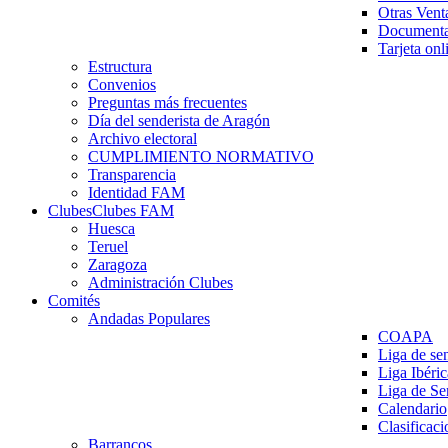
Otras Vent
Documenta
Tarjeta onl
Estructura
Convenios
Preguntas más frecuentes
Día del senderista de Aragón
Archivo electoral
CUMPLIMIENTO NORMATIVO
Transparencia
Identidad FAM
Clubes
Clubes FAM
Huesca
Teruel
Zaragoza
Administración Clubes
Comités
Andadas Populares
COAPA
Liga de se
Liga Ibéri
Liga de S
Calendario
Clasificaci
Barrancos