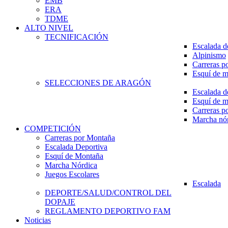
EMB
ERA
TDME
ALTO NIVEL
TECNIFICACIÓN
Escalada d
Alpinismo
Carreras p
Esquí de 
SELECCIONES DE ARAGÓN
Escalada d
Esquí de 
Carreras p
Marcha nó
COMPETICIÓN
Carreras por Montaña
Escalada Deportiva
Esquí de Montaña
Marcha Nórdica
Juegos Escolares
Escalada
DEPORTE/SALUD/CONTROL DEL
DOPAJE
REGLAMENTO DEPORTIVO FAM
Noticias