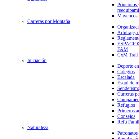
Principios 
reequipami
Mayencos
Carreras por Montaña
Organizaci
Arbitraje,
Reglament
ESPACIO
FAM
CxM Trai
Iniciación
Deporte en 
Colegios
Escalada
Esquí de 
Senderism
Carreras p
Campamen
Refugios
Primeros a
Consejos
Refu Fami
Naturaleza
Patronato
Regulación