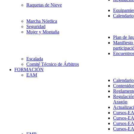
Raquetas de Nieve
Equipamien
Calendario
Marcha Nórdica
Seguridad
Mujer y Montaña
Plan de Ig
Manifiesto 
participaci
Encuentros
Escalada
Comité Técnico de Árbitros
FORMACIÓN
EAM
Calendario
Contenidos
Reglament
Regulación
Aragón
Actualizac
Cursos-E
Cursos-E
Cursos-E
Cursos-E