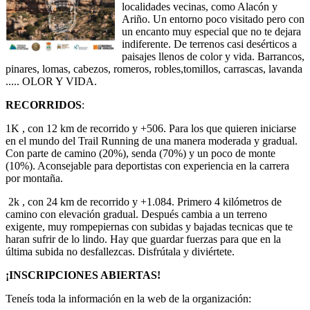
localidades vecinas, como Alacón y
Ariño. Un entorno poco visitado pero con
un encanto muy especial que no te dejara
indiferente. De terrenos casi desérticos a
paisajes llenos de color y vida. Barrancos,
pinares, lomas, cabezos, romeros, robles,tomillos, carrascas, lavanda
..... OLOR Y VIDA.
RECORRIDOS
:
1K , con 12 km de recorrido y +506. Para los que quieren iniciarse
en el mundo del Trail Running de una manera moderada y gradual.
Con parte de camino (20%), senda (70%) y un poco de monte
(10%). Aconsejable para deportistas con experiencia en la carrera
por montaña.
2k , con 24 km de recorrido y +1.084. Primero 4 kilómetros de
camino con elevación gradual. Después cambia a un terreno
exigente, muy rompepiernas con subidas y bajadas tecnicas que te
haran sufrir de lo lindo. Hay que guardar fuerzas para que en la
última subida no desfallezcas. Disfrútala y diviértete.
¡INSCRIPCIONES ABIERTAS!
Teneís toda la información en la web de la organización: