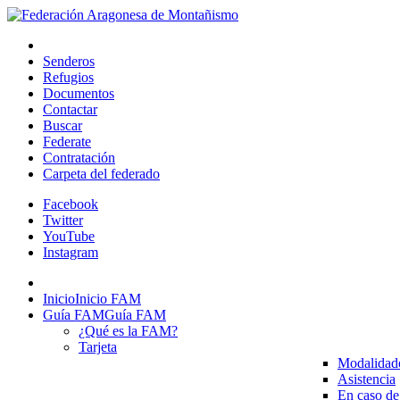
Senderos
Refugios
Documentos
Contactar
Buscar
Federate
Contratación
Carpeta del federado
Facebook
Twitter
YouTube
Instagram
Inicio
Inicio FAM
Guía FAM
Guía FAM
¿Qué es la FAM?
Tarjeta
Modalidad
Asistencia
En caso de