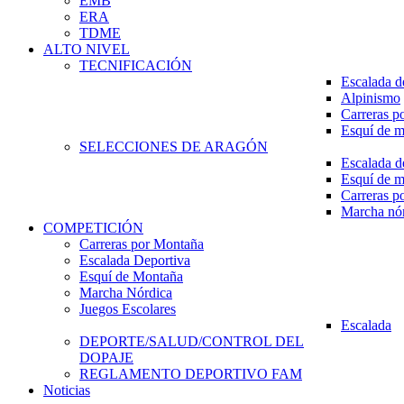
EMB
ERA
TDME
ALTO NIVEL
TECNIFICACIÓN
Escalada d
Alpinismo
Carreras p
Esquí de 
SELECCIONES DE ARAGÓN
Escalada d
Esquí de 
Carreras p
Marcha nó
COMPETICIÓN
Carreras por Montaña
Escalada Deportiva
Esquí de Montaña
Marcha Nórdica
Juegos Escolares
Escalada
DEPORTE/SALUD/CONTROL DEL
DOPAJE
REGLAMENTO DEPORTIVO FAM
Noticias