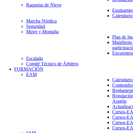
Raquetas de Nieve
Equipamien
Calendario
Marcha Nórdica
Seguridad
Mujer y Montaña
Plan de Ig
Manifiesto 
participaci
Encuentros
Escalada
Comité Técnico de Árbitros
FORMACIÓN
EAM
Calendario
Contenidos
Reglament
Regulación
Aragón
Actualizac
Cursos-E
Cursos-E
Cursos-E
Cursos-E