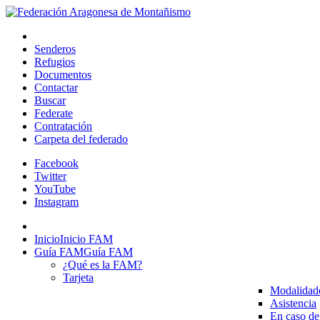
Senderos
Refugios
Documentos
Contactar
Buscar
Federate
Contratación
Carpeta del federado
Facebook
Twitter
YouTube
Instagram
Inicio
Inicio FAM
Guía FAM
Guía FAM
¿Qué es la FAM?
Tarjeta
Modalidad
Asistencia
En caso de