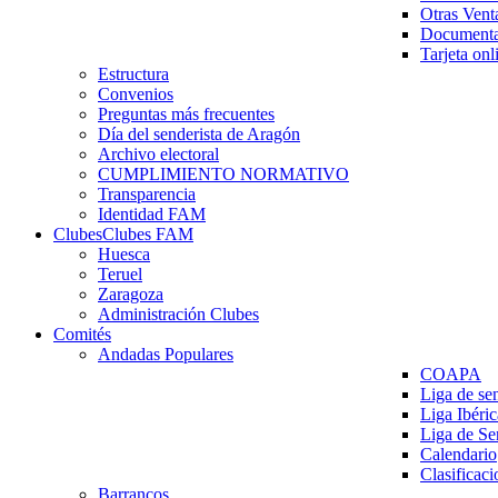
Otras Vent
Documenta
Tarjeta onl
Estructura
Convenios
Preguntas más frecuentes
Día del senderista de Aragón
Archivo electoral
CUMPLIMIENTO NORMATIVO
Transparencia
Identidad FAM
Clubes
Clubes FAM
Huesca
Teruel
Zaragoza
Administración Clubes
Comités
Andadas Populares
COAPA
Liga de se
Liga Ibéri
Liga de S
Calendario
Clasificaci
Barrancos