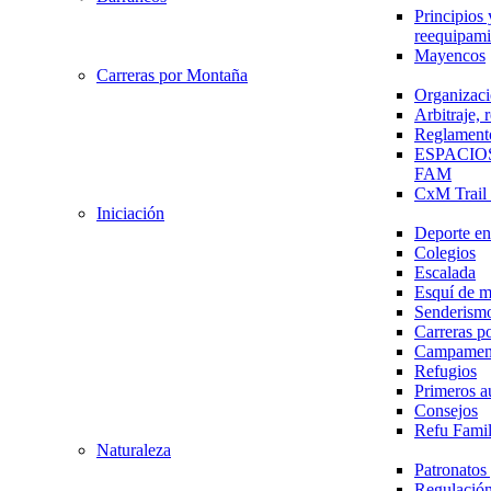
Principios 
reequipami
Mayencos
Carreras por Montaña
Organizaci
Arbitraje,
Reglament
ESPACIO
FAM
CxM Trai
Iniciación
Deporte en 
Colegios
Escalada
Esquí de 
Senderism
Carreras p
Campamen
Refugios
Primeros a
Consejos
Refu Fami
Naturaleza
Patronato
Regulación