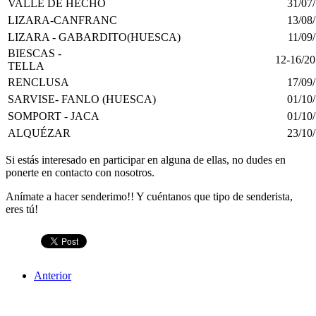
VALLE DE HECHO
31/07
LIZARA-CANFRANC
13/08
LIZARA - GABARDITO(HUESCA)
11/09
BIESCAS -
12-16/2
TELLA
RENCLUSA
17/09
SARVISE- FANLO (HUESCA)
01/10
SOMPORT - JACA
01/10
ALQUÉZAR
23/10
Si estás interesado en participar en alguna de ellas, no dudes en
ponerte en contacto con nosotros.
Anímate a hacer senderimo!! Y cuéntanos que tipo de senderista,
eres tú!
Anterior