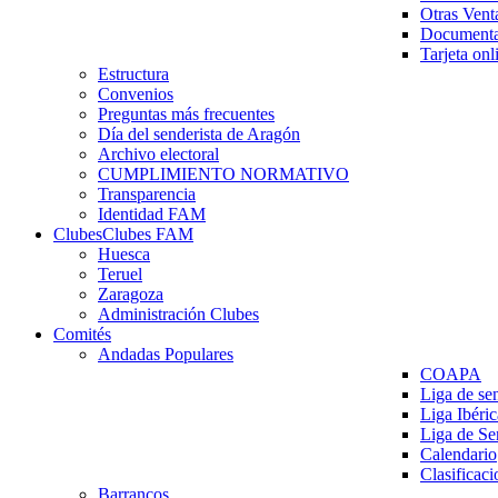
Otras Vent
Documenta
Tarjeta onl
Estructura
Convenios
Preguntas más frecuentes
Día del senderista de Aragón
Archivo electoral
CUMPLIMIENTO NORMATIVO
Transparencia
Identidad FAM
Clubes
Clubes FAM
Huesca
Teruel
Zaragoza
Administración Clubes
Comités
Andadas Populares
COAPA
Liga de se
Liga Ibéri
Liga de S
Calendario
Clasificaci
Barrancos