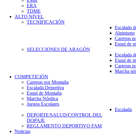
EMB
ERA
TDME
ALTO NIVEL
TECNIFICACIÓN
Escalada d
Alpinismo
Carreras p
Esquí de 
SELECCIONES DE ARAGÓN
Escalada d
Esquí de 
Carreras p
Marcha nó
COMPETICIÓN
Carreras por Montaña
Escalada Deportiva
Esquí de Montaña
Marcha Nórdica
Juegos Escolares
Escalada
DEPORTE/SALUD/CONTROL DEL
DOPAJE
REGLAMENTO DEPORTIVO FAM
Noticias