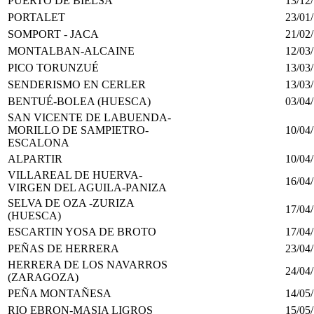
PUERTO DE BIELSA
13/12
PORTALET
23/01
SOMPORT - JACA
21/02
MONTALBAN-ALCAINE
12/03
PICO TORUNZUÉ
13/03
SENDERISMO EN CERLER
13/03
BENTUÉ-BOLEA (HUESCA)
03/04
SAN VICENTE DE LABUENDA-
MORILLO DE SAMPIETRO-
10/04
ESCALONA
ALPARTIR
10/04
VILLAREAL DE HUERVA-
16/04
VIRGEN DEL AGUILA-PANIZA
SELVA DE OZA -ZURIZA
17/04
(HUESCA)
ESCARTIN YOSA DE BROTO
17/04
PEÑAS DE HERRERA
23/04
HERRERA DE LOS NAVARROS
24/04
(ZARAGOZA)
PEÑA MONTAÑESA
14/05
RIO EBRON-MASIA LIGROS
15/05