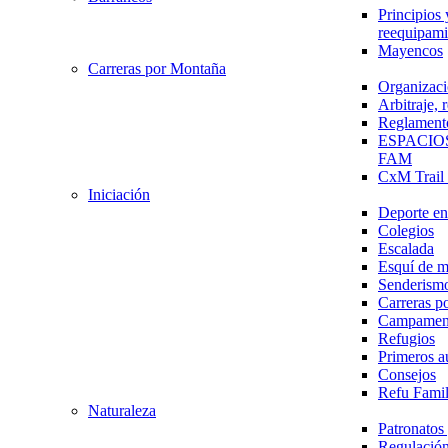
Principios 
reequipami
Mayencos
Carreras por Montaña
Organizaci
Arbitraje,
Reglament
ESPACIO
FAM
CxM Trai
Iniciación
Deporte en 
Colegios
Escalada
Esquí de 
Senderism
Carreras p
Campamen
Refugios
Primeros a
Consejos
Refu Fami
Naturaleza
Patronato
Regulación