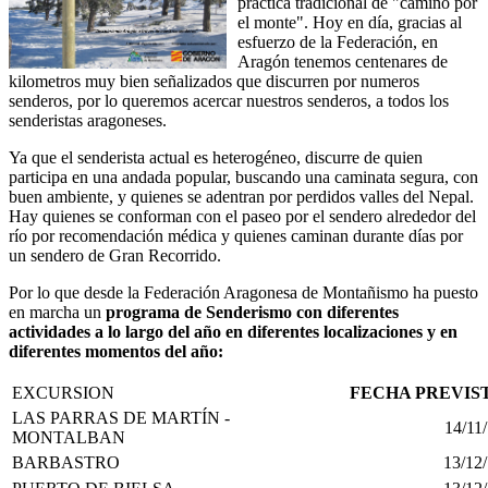
práctica tradicional de "camino por
el monte". Hoy en día, gracias al
esfuerzo de la Federación, en
Aragón tenemos centenares de
kilometros muy bien señalizados que discurren por numeros
senderos, por lo queremos acercar nuestros senderos, a todos los
senderistas aragoneses.
Ya que el senderista actual es heterogéneo, discurre de quien
participa en una andada popular, buscando una caminata segura, con
buen ambiente, y quienes se adentran por perdidos valles del Nepal.
Hay quienes se conforman con el paseo por el sendero alrededor del
río por recomendación médica y quienes caminan durante días por
un sendero de Gran Recorrido.
Por lo que desde la Federación Aragonesa de Montañismo ha puesto
en marcha un
programa de Senderismo con diferentes
actividades a lo largo del año en diferentes localizaciones y en
diferentes momentos del año:
EXCURSION
FECHA PREVIS
LAS PARRAS DE MARTÍN -
14/11
MONTALBAN
BARBASTRO
13/12