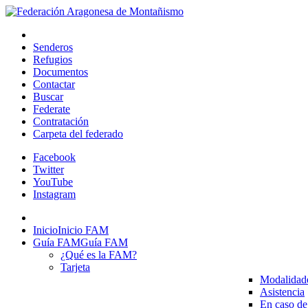
Senderos
Refugios
Documentos
Contactar
Buscar
Federate
Contratación
Carpeta del federado
Facebook
Twitter
YouTube
Instagram
Inicio
Inicio FAM
Guía FAM
Guía FAM
¿Qué es la FAM?
Tarjeta
Modalidad
Asistencia
En caso de