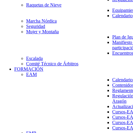
Raquetas de Nieve
Equipamien
Calendario
Marcha Nórdica
Seguridad
Mujer y Montaña
Plan de Ig
Manifiesto 
participaci
Encuentros
Escalada
Comité Técnico de Árbitros
FORMACIÓN
EAM
Calendario
Contenidos
Reglament
Regulación
Aragón
Actualizac
Cursos-E
Cursos-E
Cursos-E
Cursos-E