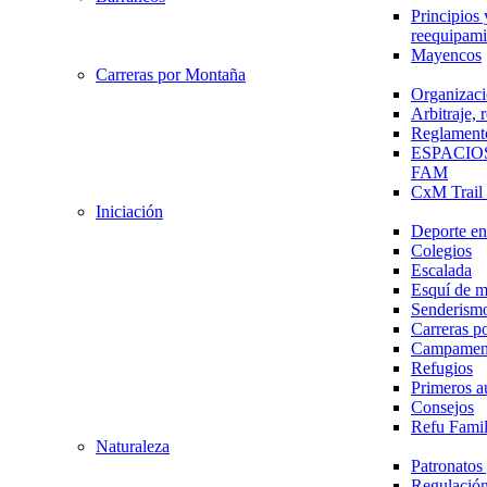
Principios 
reequipami
Mayencos
Carreras por Montaña
Organizaci
Arbitraje,
Reglament
ESPACIO
FAM
CxM Trai
Iniciación
Deporte en 
Colegios
Escalada
Esquí de 
Senderism
Carreras p
Campamen
Refugios
Primeros a
Consejos
Refu Fami
Naturaleza
Patronato
Regulación