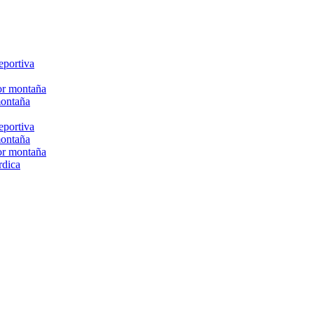
eportiva
or montaña
montaña
eportiva
montaña
or montaña
rdica