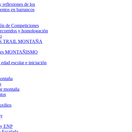
y reflexiones de los
entos en barrancos
ón de Competiciones
 recorridos y homologación
o
S TRAIL MONTAÑA
l es MONTAÑISMO
edad escolar e iniciación
montaña
o
or montaña
tos
uxilios
ly
s y ENP
 Escalada