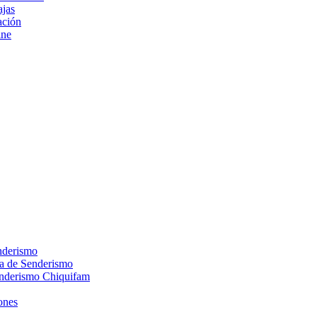
ajas
ción
ine
nderismo
ca de Senderismo
enderismo Chiquifam
ones