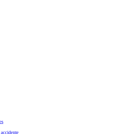
es
 accidente