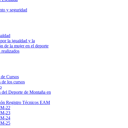
to y seguridad
ualdad
por la igualdad y la
ón de la mujer en el deporte
 realizados
 de Cursos
 de los cursos
o
 del Deporte de Montaña en
ión Registro Técnicos EAM
AM-22
AM-23
AM-24
AM-25