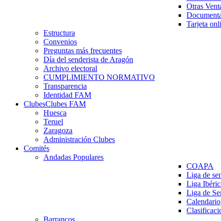
Otras Vent
Documenta
Tarjeta onl
Estructura
Convenios
Preguntas más frecuentes
Día del senderista de Aragón
Archivo electoral
CUMPLIMIENTO NORMATIVO
Transparencia
Identidad FAM
Clubes
Clubes FAM
Huesca
Teruel
Zaragoza
Administración Clubes
Comités
Andadas Populares
COAPA
Liga de se
Liga Ibéri
Liga de S
Calendario
Clasificaci
Barrancos