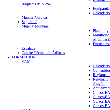
Raquetas de Nieve
Equipamien
Calendario
Marcha Nórdica
Seguridad
Mujer y Montaña
Plan de Ig
Manifiesto 
participaci
Encuentros
Escalada
Comité Técnico de Árbitros
FORMACIÓN
EAM
Calendario
Contenidos
Reglament
Regulación
Aragón
Actualizac
Cursos-E
Cursos-E
Cursos-E
Cursos-E