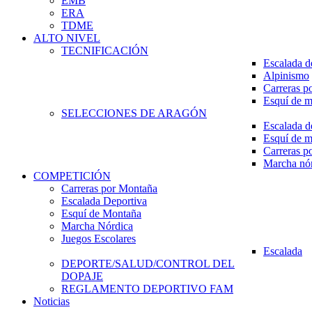
EMB
ERA
TDME
ALTO NIVEL
TECNIFICACIÓN
Escalada d
Alpinismo
Carreras p
Esquí de 
SELECCIONES DE ARAGÓN
Escalada d
Esquí de 
Carreras p
Marcha nó
COMPETICIÓN
Carreras por Montaña
Escalada Deportiva
Esquí de Montaña
Marcha Nórdica
Juegos Escolares
Escalada
DEPORTE/SALUD/CONTROL DEL
DOPAJE
REGLAMENTO DEPORTIVO FAM
Noticias