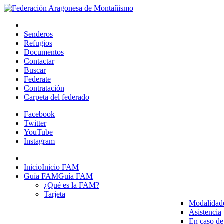
Senderos
Refugios
Documentos
Contactar
Buscar
Federate
Contratación
Carpeta del federado
Facebook
Twitter
YouTube
Instagram
Inicio
Inicio FAM
Guía FAM
Guía FAM
¿Qué es la FAM?
Tarjeta
Modalidad
Asistencia
En caso de