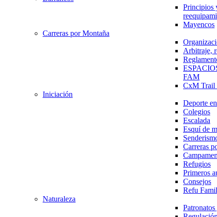
Principios 
reequipami
Mayencos
Carreras por Montaña
Organizaci
Arbitraje,
Reglament
ESPACIO
FAM
CxM Trai
Iniciación
Deporte en 
Colegios
Escalada
Esquí de 
Senderism
Carreras p
Campamen
Refugios
Primeros a
Consejos
Refu Fami
Naturaleza
Patronato
Regulación