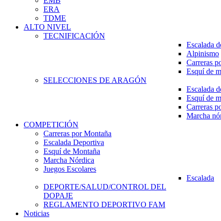
EMB
ERA
TDME
ALTO NIVEL
TECNIFICACIÓN
Escalada d
Alpinismo
Carreras p
Esquí de 
SELECCIONES DE ARAGÓN
Escalada d
Esquí de 
Carreras p
Marcha nó
COMPETICIÓN
Carreras por Montaña
Escalada Deportiva
Esquí de Montaña
Marcha Nórdica
Juegos Escolares
Escalada
DEPORTE/SALUD/CONTROL DEL
DOPAJE
REGLAMENTO DEPORTIVO FAM
Noticias