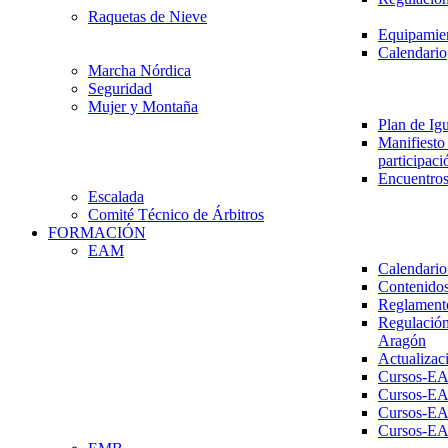
Raquetas de Nieve
Equipamien
Calendario
Marcha Nórdica
Seguridad
Mujer y Montaña
Plan de Ig
Manifiesto 
participaci
Encuentros
Escalada
Comité Técnico de Árbitros
FORMACIÓN
EAM
Calendario
Contenidos
Reglament
Regulación
Aragón
Actualizac
Cursos-E
Cursos-E
Cursos-E
Cursos-E