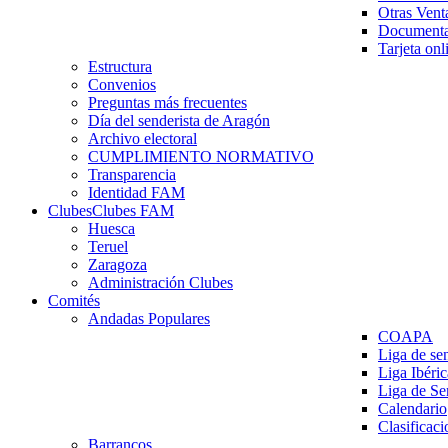
Otras Vent
Documenta
Tarjeta onl
Estructura
Convenios
Preguntas más frecuentes
Día del senderista de Aragón
Archivo electoral
CUMPLIMIENTO NORMATIVO
Transparencia
Identidad FAM
Clubes
Clubes FAM
Huesca
Teruel
Zaragoza
Administración Clubes
Comités
Andadas Populares
COAPA
Liga de se
Liga Ibéri
Liga de S
Calendario
Clasificaci
Barrancos