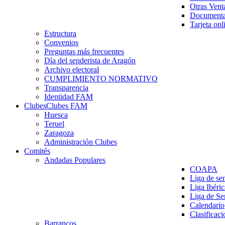
Otras Vent
Documenta
Tarjeta onl
Estructura
Convenios
Preguntas más frecuentes
Día del senderista de Aragón
Archivo electoral
CUMPLIMIENTO NORMATIVO
Transparencia
Identidad FAM
Clubes
Clubes FAM
Huesca
Teruel
Zaragoza
Administración Clubes
Comités
Andadas Populares
COAPA
Liga de se
Liga Ibéri
Liga de S
Calendario
Clasificaci
Barrancos