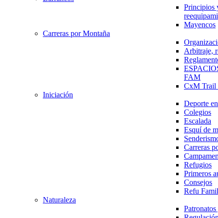
Principios 
reequipami
Mayencos
Carreras por Montaña
Organizaci
Arbitraje,
Reglament
ESPACIO
FAM
CxM Trai
Iniciación
Deporte en 
Colegios
Escalada
Esquí de 
Senderism
Carreras p
Campamen
Refugios
Primeros a
Consejos
Refu Fami
Naturaleza
Patronato
Regulación