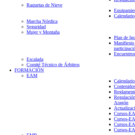
Raquetas de Nieve
Equipamien
Calendario
Marcha Nórdica
Seguridad
Mujer y Montaña
Plan de Ig
Manifiesto 
participaci
Encuentros
Escalada
Comité Técnico de Árbitros
FORMACIÓN
EAM
Calendario
Contenidos
Reglament
Regulación
Aragón
Actualizac
Cursos-E
Cursos-E
Cursos-E
Cursos-E