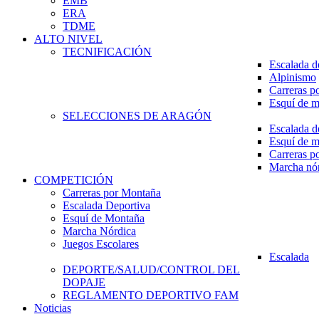
EMB
ERA
TDME
ALTO NIVEL
TECNIFICACIÓN
Escalada d
Alpinismo
Carreras p
Esquí de 
SELECCIONES DE ARAGÓN
Escalada d
Esquí de 
Carreras p
Marcha nó
COMPETICIÓN
Carreras por Montaña
Escalada Deportiva
Esquí de Montaña
Marcha Nórdica
Juegos Escolares
Escalada
DEPORTE/SALUD/CONTROL DEL
DOPAJE
REGLAMENTO DEPORTIVO FAM
Noticias