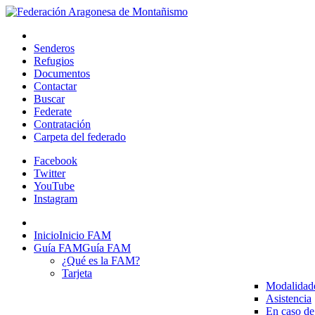
Senderos
Refugios
Documentos
Contactar
Buscar
Federate
Contratación
Carpeta del federado
Facebook
Twitter
YouTube
Instagram
Inicio
Inicio FAM
Guía FAM
Guía FAM
¿Qué es la FAM?
Tarjeta
Modalidad
Asistencia
En caso de