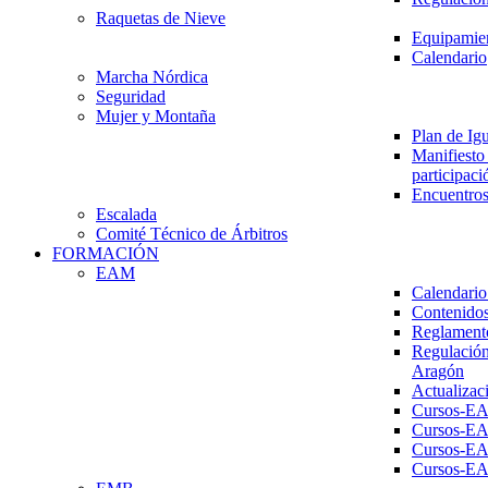
Raquetas de Nieve
Equipamien
Calendario
Marcha Nórdica
Seguridad
Mujer y Montaña
Plan de Ig
Manifiesto 
participaci
Encuentros
Escalada
Comité Técnico de Árbitros
FORMACIÓN
EAM
Calendario
Contenidos
Reglament
Regulación
Aragón
Actualizac
Cursos-E
Cursos-E
Cursos-E
Cursos-E