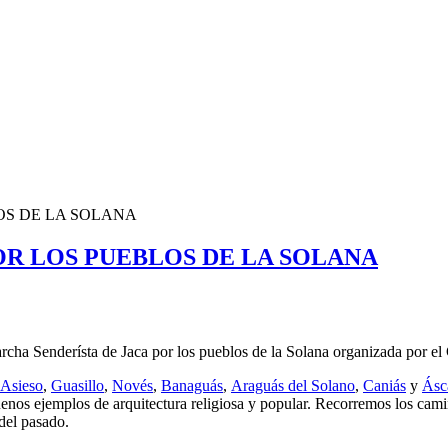
OS DE LA SOLANA
OR LOS PUEBLOS DE LA SOLANA
rcha Senderísta de Jaca por los pueblos de la Solana organizada por e
Asieso
,
Guasillo
,
Novés
,
Banaguás
,
Araguás del Solano
,
Caniás
y
Ásc
uenos ejemplos de arquitectura religiosa y popular. Recorremos los cami
del pasado.