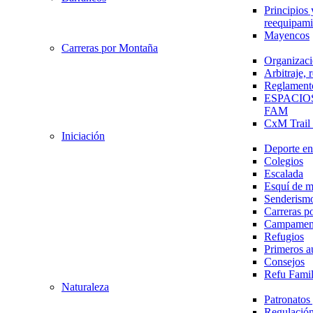
Principios 
reequipami
Mayencos
Carreras por Montaña
Organizaci
Arbitraje,
Reglament
ESPACIO
FAM
CxM Trai
Iniciación
Deporte en 
Colegios
Escalada
Esquí de 
Senderism
Carreras p
Campamen
Refugios
Primeros a
Consejos
Refu Fami
Naturaleza
Patronato
Regulación