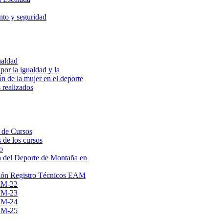
to y seguridad
ualdad
por la igualdad y la
ón de la mujer en el deporte
 realizados
 de Cursos
 de los cursos
o
 del Deporte de Montaña en
ión Registro Técnicos EAM
AM-22
AM-23
AM-24
AM-25