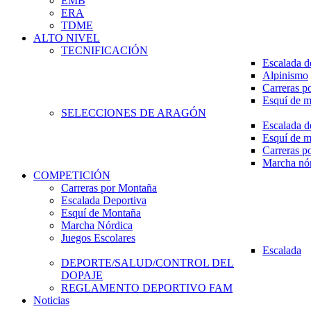
EMB
ERA
TDME
ALTO NIVEL
TECNIFICACIÓN
Escalada d
Alpinismo
Carreras p
Esquí de 
SELECCIONES DE ARAGÓN
Escalada d
Esquí de 
Carreras p
Marcha nó
COMPETICIÓN
Carreras por Montaña
Escalada Deportiva
Esquí de Montaña
Marcha Nórdica
Juegos Escolares
Escalada
DEPORTE/SALUD/CONTROL DEL
DOPAJE
REGLAMENTO DEPORTIVO FAM
Noticias