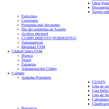
Otras Vent
Documenta
Tarjeta onl
Estructura
Convenios
Preguntas más frecuentes
Día del senderista de Aragón
Archivo electoral
CUMPLIMIENTO NORMATIVO
Transparencia
Identidad FAM
Clubes
Clubes FAM
Huesca
Teruel
Zaragoza
Administración Clubes
Comités
Andadas Populares
COAPA
Liga de se
Liga Ibéri
Liga de S
Calendario
Clasificaci
Barrancos