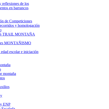
y reflexiones de los
entos en barrancos
ón de Competiciones
 recorridos y homologación
o
S TRAIL MONTAÑA
l es MONTAÑISMO
edad escolar e iniciación
montaña
o
or montaña
tos
uxilios
ly
s y ENP
 Escalada