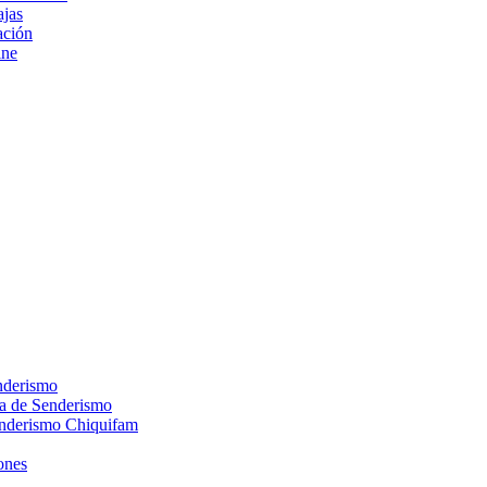
ajas
ción
ine
nderismo
ca de Senderismo
enderismo Chiquifam
ones