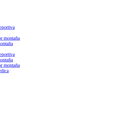
eportiva
or montaña
montaña
eportiva
montaña
or montaña
rdica