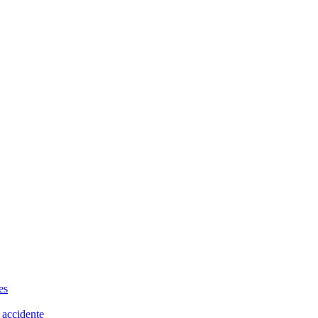
es
 accidente