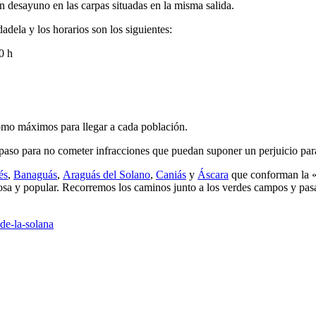
n desayuno en las carpas situadas en la misma salida.
dadela y los horarios son los siguientes:
0 h
omo máximos para llegar a cada población.
paso para no cometer infracciones que puedan suponer un perjuicio para 
és
,
Banaguás
,
Araguás del Solano
,
Caniás
y
Áscara
que conforman la «S
iosa y popular. Recorremos los caminos junto a los verdes campos y pasa
de-la-solana