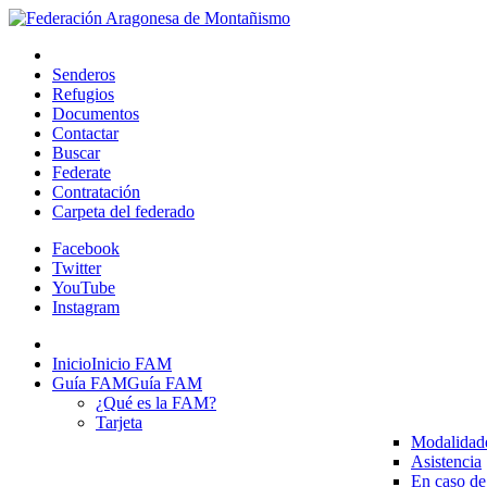
Senderos
Refugios
Documentos
Contactar
Buscar
Federate
Contratación
Carpeta del federado
Facebook
Twitter
YouTube
Instagram
Inicio
Inicio FAM
Guía FAM
Guía FAM
¿Qué es la FAM?
Tarjeta
Modalidad
Asistencia
En caso de