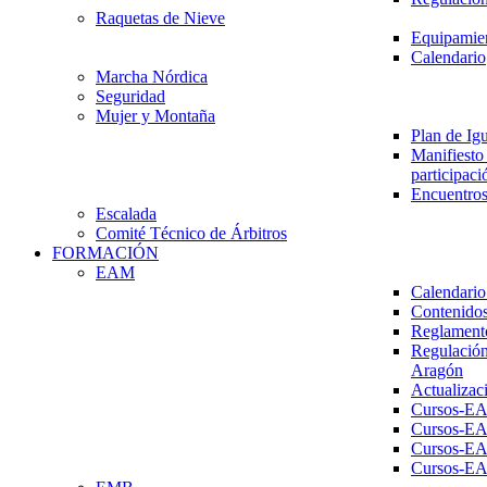
Raquetas de Nieve
Equipamien
Calendario
Marcha Nórdica
Seguridad
Mujer y Montaña
Plan de Ig
Manifiesto 
participaci
Encuentros
Escalada
Comité Técnico de Árbitros
FORMACIÓN
EAM
Calendario
Contenidos
Reglament
Regulación
Aragón
Actualizac
Cursos-E
Cursos-E
Cursos-E
Cursos-E