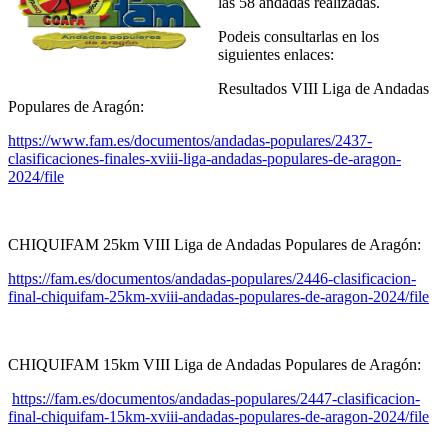
las 58 andadas realizadas.
Podeis consultarlas en los
siguientes enlaces:
Resultados VIII Liga de Andadas
Populares de Aragón:
https://www.fam.es/documentos/andadas-populares/2437-
clasificaciones-finales-xviii-liga-andadas-populares-de-aragon-
2024/file
CHIQUIFAM 25km VIII Liga de Andadas Populares de Aragón:
https://fam.es/documentos/andadas-populares/2446-clasificacion-
final-chiquifam-25km-xviii-andadas-populares-de-aragon-2024/file
CHIQUIFAM 15km VIII Liga de Andadas Populares de Aragón:
https://fam.es/documentos/andadas-populares/2447-clasificacion-
final-chiquifam-15km-xviii-andadas-populares-de-aragon-2024/file