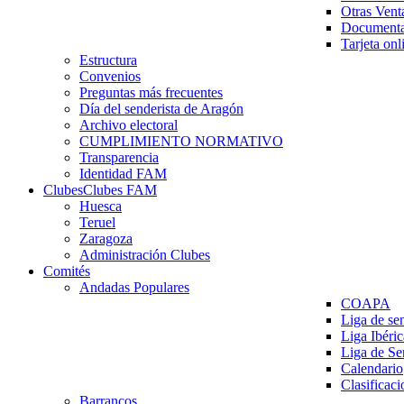
Otras Vent
Documenta
Tarjeta onl
Estructura
Convenios
Preguntas más frecuentes
Día del senderista de Aragón
Archivo electoral
CUMPLIMIENTO NORMATIVO
Transparencia
Identidad FAM
Clubes
Clubes FAM
Huesca
Teruel
Zaragoza
Administración Clubes
Comités
Andadas Populares
COAPA
Liga de se
Liga Ibéri
Liga de S
Calendario
Clasificaci
Barrancos