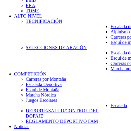
EMB
ERA
TDME
ALTO NIVEL
TECNIFICACIÓN
Escalada d
Alpinismo
Carreras p
Esquí de 
SELECCIONES DE ARAGÓN
Escalada d
Esquí de 
Carreras p
Marcha nó
COMPETICIÓN
Carreras por Montaña
Escalada Deportiva
Esquí de Montaña
Marcha Nórdica
Juegos Escolares
Escalada
DEPORTE/SALUD/CONTROL DEL
DOPAJE
REGLAMENTO DEPORTIVO FAM
Noticias