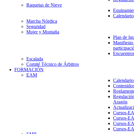
Raquetas de Nieve
Equipamien
Calendario
Marcha Nórdica
Seguridad
Mujer y Montaña
Plan de Ig
Manifiesto 
participaci
Encuentros
Escalada
Comité Técnico de Árbitros
FORMACIÓN
EAM
Calendario
Contenidos
Reglament
Regulación
Aragón
Actualizac
Cursos-E
Cursos-E
Cursos-E
Cursos-E