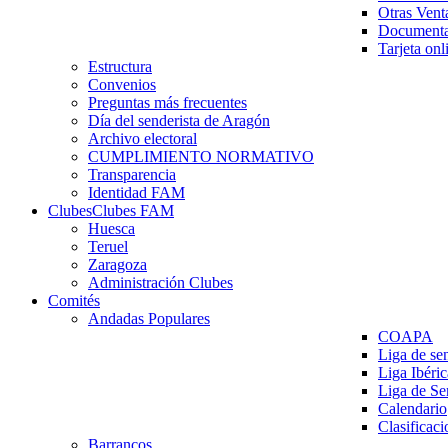
Otras Vent
Documenta
Tarjeta onl
Estructura
Convenios
Preguntas más frecuentes
Día del senderista de Aragón
Archivo electoral
CUMPLIMIENTO NORMATIVO
Transparencia
Identidad FAM
Clubes
Clubes FAM
Huesca
Teruel
Zaragoza
Administración Clubes
Comités
Andadas Populares
COAPA
Liga de se
Liga Ibéri
Liga de S
Calendario
Clasificaci
Barrancos