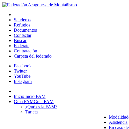
Senderos
Refugios
Documentos
Contactar
Buscar
Federate
Contratación
Carpeta del federado
Facebook
Twitter
YouTube
Instagram
Inicio
Inicio FAM
Guía FAM
Guía FAM
¿Qué es la FAM?
Tarjeta
Modalidad
Asistencia
En caso de