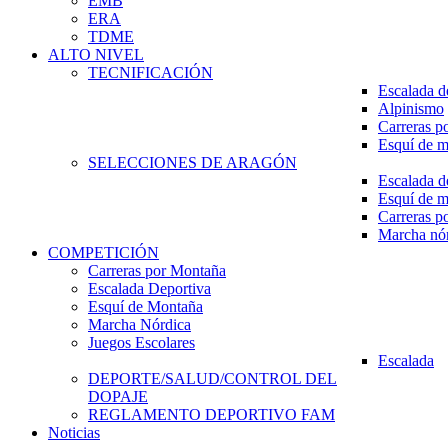
EMB
ERA
TDME
ALTO NIVEL
TECNIFICACIÓN
Escalada d
Alpinismo
Carreras p
Esquí de 
SELECCIONES DE ARAGÓN
Escalada d
Esquí de 
Carreras p
Marcha nó
COMPETICIÓN
Carreras por Montaña
Escalada Deportiva
Esquí de Montaña
Marcha Nórdica
Juegos Escolares
Escalada
DEPORTE/SALUD/CONTROL DEL
DOPAJE
REGLAMENTO DEPORTIVO FAM
Noticias