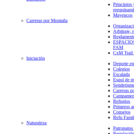
Principios 
reequipami
Mayencos
Carreras por Montaña
Organizaci
Arbitraje,
Reglament
ESPACIO
FAM
CxM Trai
Iniciación
Deporte en 
Colegios
Escalada
Esquí de 
Senderism
Carreras p
Campamen
Refugios
Primeros a
Consejos
Refu Fami
Naturaleza
Patronato
Regulación