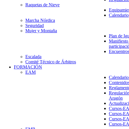
Raquetas de Nieve
Equipamien
Calendario
Marcha Nórdica
Seguridad
Mujer y Montaña
Plan de Ig
Manifiesto 
participaci
Encuentros
Escalada
Comité Técnico de Árbitros
FORMACIÓN
EAM
Calendario
Contenidos
Reglament
Regulación
Aragón
Actualizac
Cursos-E
Cursos-E
Cursos-E
Cursos-E