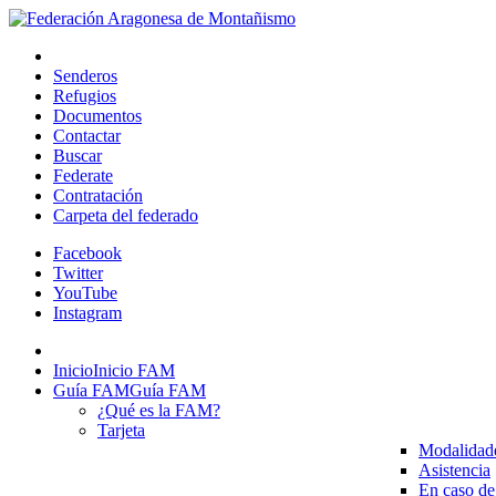
Senderos
Refugios
Documentos
Contactar
Buscar
Federate
Contratación
Carpeta del federado
Facebook
Twitter
YouTube
Instagram
Inicio
Inicio FAM
Guía FAM
Guía FAM
¿Qué es la FAM?
Tarjeta
Modalidad
Asistencia
En caso de