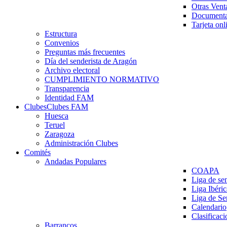
Otras Vent
Documenta
Tarjeta onl
Estructura
Convenios
Preguntas más frecuentes
Día del senderista de Aragón
Archivo electoral
CUMPLIMIENTO NORMATIVO
Transparencia
Identidad FAM
Clubes
Clubes FAM
Huesca
Teruel
Zaragoza
Administración Clubes
Comités
Andadas Populares
COAPA
Liga de se
Liga Ibéri
Liga de S
Calendario
Clasificaci
Barrancos