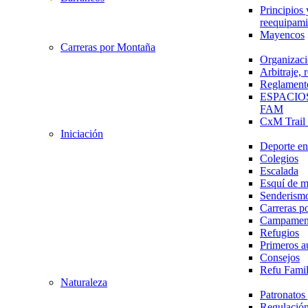
Principios 
reequipami
Mayencos
Carreras por Montaña
Organizaci
Arbitraje,
Reglament
ESPACIO
FAM
CxM Trai
Iniciación
Deporte en 
Colegios
Escalada
Esquí de 
Senderism
Carreras p
Campamen
Refugios
Primeros a
Consejos
Refu Fami
Naturaleza
Patronato
Regulación