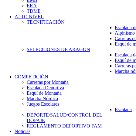
EMB
ERA
TDME
ALTO NIVEL
TECNIFICACIÓN
Escalada d
Alpinismo
Carreras p
Esquí de 
SELECCIONES DE ARAGÓN
Escalada d
Esquí de 
Carreras p
Marcha nó
COMPETICIÓN
Carreras por Montaña
Escalada Deportiva
Esquí de Montaña
Marcha Nórdica
Juegos Escolares
Escalada
DEPORTE/SALUD/CONTROL DEL
DOPAJE
REGLAMENTO DEPORTIVO FAM
Noticias