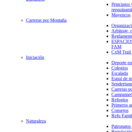
Principios 
reequipami
Mayencos
Carreras por Montaña
Organizaci
Arbitraje,
Reglament
ESPACIO
FAM
CxM Trai
Iniciación
Deporte en 
Colegios
Escalada
Esquí de 
Senderism
Carreras p
Campamen
Refugios
Primeros a
Consejos
Refu Fami
Naturaleza
Patronato
Regulación