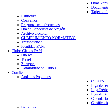
Otras Vent
Documenta
Tarjeta onl
Estructura
Convenios
Preguntas más frecuentes
Día del senderista de Aragón
Archivo electoral
CUMPLIMIENTO NORMATIVO
Transparencia
Identidad FAM
Clubes
Clubes FAM
Huesca
Teruel
Zaragoza
Administración Clubes
Comités
Andadas Populares
COAPA
Liga de se
Liga Ibéri
Liga de S
Calendario
Clasificaci
Barrancos