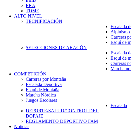
EMB
ERA
TDME
ALTO NIVEL
TECNIFICACIÓN
Escalada d
Alpinismo
Carreras p
Esquí de 
SELECCIONES DE ARAGÓN
Escalada d
Esquí de 
Carreras p
Marcha nó
COMPETICIÓN
Carreras por Montaña
Escalada Deportiva
Esquí de Montaña
Marcha Nórdica
Juegos Escolares
Escalada
DEPORTE/SALUD/CONTROL DEL
DOPAJE
REGLAMENTO DEPORTIVO FAM
Noticias