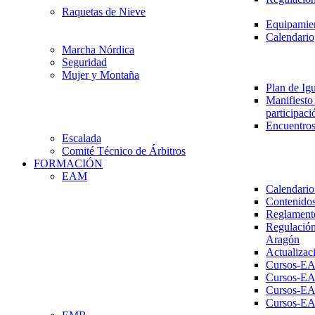
Raquetas de Nieve
Equipamien
Calendario
Marcha Nórdica
Seguridad
Mujer y Montaña
Plan de Ig
Manifiesto 
participaci
Encuentros
Escalada
Comité Técnico de Árbitros
FORMACIÓN
EAM
Calendario
Contenidos
Reglament
Regulación
Aragón
Actualizac
Cursos-E
Cursos-E
Cursos-E
Cursos-E