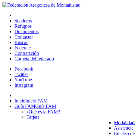
Senderos
Refugios
Documentos
Contactar
Buscar
Federate
Contratación
Carpeta del federado
Facebook
Twitter
YouTube
Instagram
Inicio
Inicio FAM
Guía FAM
Guía FAM
¿Qué es la FAM?
Tarjeta
Modalidad
Asistencia
En caso de