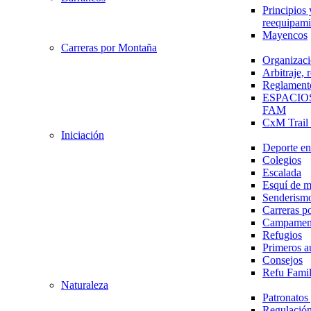
Principios 
reequipami
Mayencos
Carreras por Montaña
Organizaci
Arbitraje,
Reglament
ESPACIO
FAM
CxM Trai
Iniciación
Deporte en 
Colegios
Escalada
Esquí de 
Senderism
Carreras p
Campamen
Refugios
Primeros a
Consejos
Refu Fami
Naturaleza
Patronato
Regulación