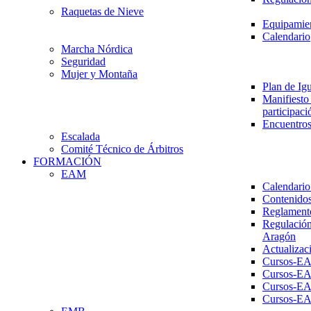
Raquetas de Nieve
Equipamien
Calendario
Marcha Nórdica
Seguridad
Mujer y Montaña
Plan de Ig
Manifiesto 
participaci
Encuentros
Escalada
Comité Técnico de Árbitros
FORMACIÓN
EAM
Calendario
Contenidos
Reglament
Regulación
Aragón
Actualizac
Cursos-E
Cursos-E
Cursos-E
Cursos-E