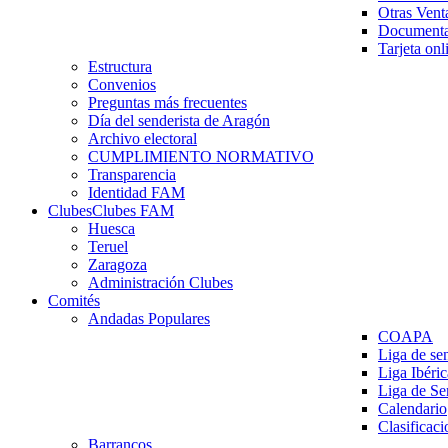
Otras Vent
Documenta
Tarjeta onl
Estructura
Convenios
Preguntas más frecuentes
Día del senderista de Aragón
Archivo electoral
CUMPLIMIENTO NORMATIVO
Transparencia
Identidad FAM
Clubes
Clubes FAM
Huesca
Teruel
Zaragoza
Administración Clubes
Comités
Andadas Populares
COAPA
Liga de se
Liga Ibéri
Liga de S
Calendario
Clasificaci
Barrancos