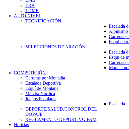
EMB
ERA
TDME
ALTO NIVEL
TECNIFICACIÓN
Escalada d
Alpinismo
Carreras p
Esquí de 
SELECCIONES DE ARAGÓN
Escalada d
Esquí de 
Carreras p
Marcha nó
COMPETICIÓN
Carreras por Montaña
Escalada Deportiva
Esquí de Montaña
Marcha Nórdica
Juegos Escolares
Escalada
DEPORTE/SALUD/CONTROL DEL
DOPAJE
REGLAMENTO DEPORTIVO FAM
Noticias