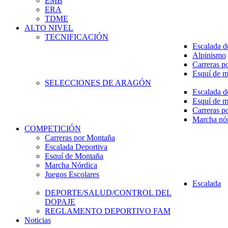
EMB
ERA
TDME
ALTO NIVEL
TECNIFICACIÓN
Escalada d
Alpinismo
Carreras p
Esquí de 
SELECCIONES DE ARAGÓN
Escalada d
Esquí de 
Carreras p
Marcha nó
COMPETICIÓN
Carreras por Montaña
Escalada Deportiva
Esquí de Montaña
Marcha Nórdica
Juegos Escolares
Escalada
DEPORTE/SALUD/CONTROL DEL
DOPAJE
REGLAMENTO DEPORTIVO FAM
Noticias