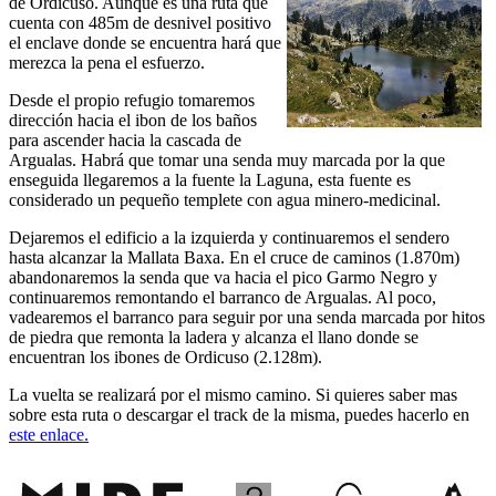
de Ordicuso. Aunque es una ruta que
cuenta con 485m de desnivel positivo
el enclave donde se encuentra hará que
merezca la pena el esfuerzo.
Desde el propio refugio tomaremos
dirección hacia el ibon de los baños
para ascender hacia la cascada de
Argualas. Habrá que tomar una senda muy marcada por la que
enseguida llegaremos a la fuente la Laguna, esta fuente es
considerado un pequeño templete con agua minero-medicinal.
Dejaremos el edificio a la izquierda y continuaremos el sendero
hasta alcanzar la Mallata Baxa. En el cruce de caminos (1.870m)
abandonaremos la senda que va hacia el pico Garmo Negro y
continuaremos remontando el barranco de Argualas. Al poco,
vadearemos el barranco para seguir por una senda marcada por hitos
de piedra que remonta la ladera y alcanza el llano donde se
encuentran los ibones de Ordicuso (2.128m).
La vuelta se realizará por el mismo camino. Si quieres saber mas
sobre esta ruta o descargar el track de la misma, puedes hacerlo en
este enlace.