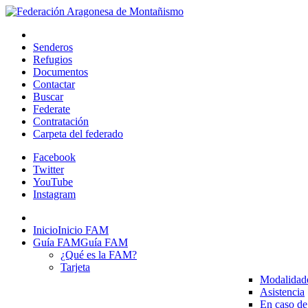
Senderos
Refugios
Documentos
Contactar
Buscar
Federate
Contratación
Carpeta del federado
Facebook
Twitter
YouTube
Instagram
Inicio
Inicio FAM
Guía FAM
Guía FAM
¿Qué es la FAM?
Tarjeta
Modalidad
Asistencia
En caso de