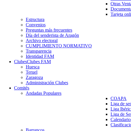
Otras Vent
Documenta
Tarjeta onl
Estructura
Convenios
Preguntas más frecuentes
Día del senderista de Aragón
Archivo electoral
CUMPLIMIENTO NORMATIVO
Transparencia
Identidad FAM
Clubes
Clubes FAM
Huesca
Teruel
Zaragoza
Administración Clubes
Comités
Andadas Populares
COAPA
Liga de se
Liga Ibéri
Liga de S
Calendario
Clasificaci
Barrancos