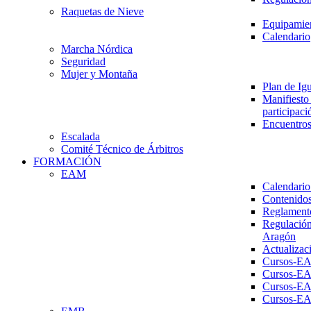
Raquetas de Nieve
Equipamien
Calendario
Marcha Nórdica
Seguridad
Mujer y Montaña
Plan de Ig
Manifiesto 
participaci
Encuentros
Escalada
Comité Técnico de Árbitros
FORMACIÓN
EAM
Calendario
Contenidos
Reglament
Regulación
Aragón
Actualizac
Cursos-E
Cursos-E
Cursos-E
Cursos-E