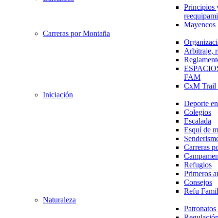
Principios 
reequipami
Mayencos
Carreras por Montaña
Organizaci
Arbitraje,
Reglament
ESPACIO
FAM
CxM Trai
Iniciación
Deporte en 
Colegios
Escalada
Esquí de 
Senderism
Carreras p
Campamen
Refugios
Primeros a
Consejos
Refu Fami
Naturaleza
Patronato
Regulación