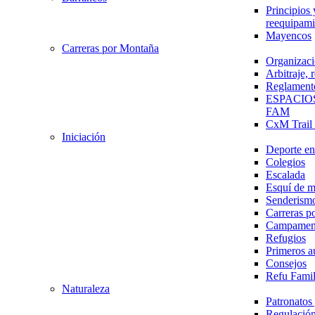
Principios 
reequipami
Mayencos
Carreras por Montaña
Organizaci
Arbitraje,
Reglament
ESPACIO
FAM
CxM Trai
Iniciación
Deporte en 
Colegios
Escalada
Esquí de 
Senderism
Carreras p
Campamen
Refugios
Primeros a
Consejos
Refu Fami
Naturaleza
Patronato
Regulación