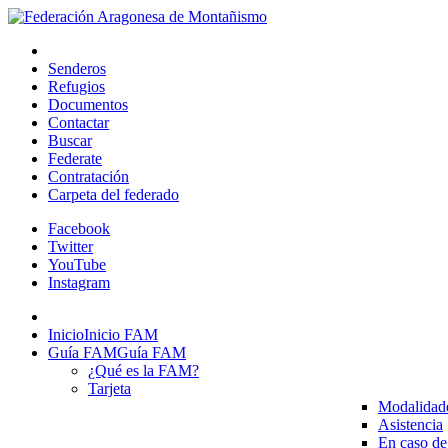
Senderos
Refugios
Documentos
Contactar
Buscar
Federate
Contratación
Carpeta del federado
Facebook
Twitter
YouTube
Instagram
Inicio
Inicio FAM
Guía FAM
Guía FAM
¿Qué es la FAM?
Tarjeta
Modalidad
Asistencia
En caso de