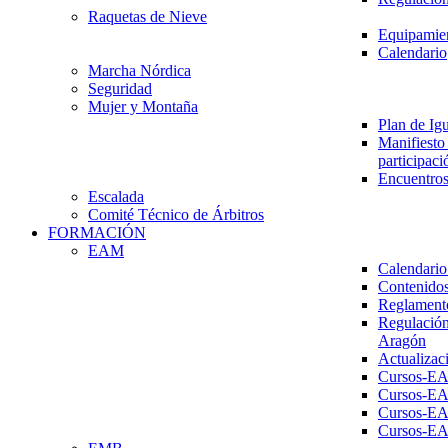
Raquetas de Nieve
Equipamien
Calendario
Marcha Nórdica
Seguridad
Mujer y Montaña
Plan de Ig
Manifiesto 
participaci
Encuentros
Escalada
Comité Técnico de Árbitros
FORMACIÓN
EAM
Calendario
Contenidos
Reglament
Regulación
Aragón
Actualizac
Cursos-E
Cursos-E
Cursos-E
Cursos-E