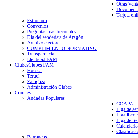
Otras Vent
Documenta
Tarjeta onl
Estructura
Convenios
Preguntas más frecuentes
Día del senderista de Aragón
Archivo electoral
CUMPLIMIENTO NORMATIVO
Transparencia
Identidad FAM
Clubes
Clubes FAM
Huesca
Teruel
Zaragoza
Administración Clubes
Comités
Andadas Populares
COAPA
Liga de se
Liga Ibéri
Liga de S
Calendario
Clasificaci
Barrancos