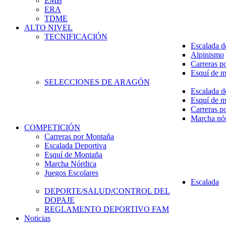
EMB
ERA
TDME
ALTO NIVEL
TECNIFICACIÓN
Escalada d
Alpinismo
Carreras p
Esquí de 
SELECCIONES DE ARAGÓN
Escalada d
Esquí de 
Carreras p
Marcha nó
COMPETICIÓN
Carreras por Montaña
Escalada Deportiva
Esquí de Montaña
Marcha Nórdica
Juegos Escolares
Escalada
DEPORTE/SALUD/CONTROL DEL
DOPAJE
REGLAMENTO DEPORTIVO FAM
Noticias