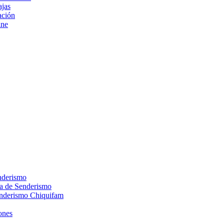
ajas
ción
ine
nderismo
ca de Senderismo
enderismo Chiquifam
ones