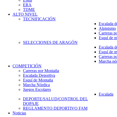
EMB
ERA
TDME
ALTO NIVEL
TECNIFICACIÓN
Escalada d
Alpinismo
Carreras p
Esquí de 
SELECCIONES DE ARAGÓN
Escalada d
Esquí de 
Carreras p
Marcha nó
COMPETICIÓN
Carreras por Montaña
Escalada Deportiva
Esquí de Montaña
Marcha Nórdica
Juegos Escolares
Escalada
DEPORTE/SALUD/CONTROL DEL
DOPAJE
REGLAMENTO DEPORTIVO FAM
Noticias