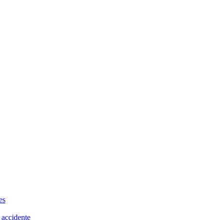
es
 accidente