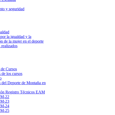
to y seguridad
ualdad
por la igualdad y la
ón de la mujer en el deporte
 realizados
 de Cursos
 de los cursos
o
 del Deporte de Montaña en
ión Registro Técnicos EAM
AM-22
AM-23
AM-24
AM-25