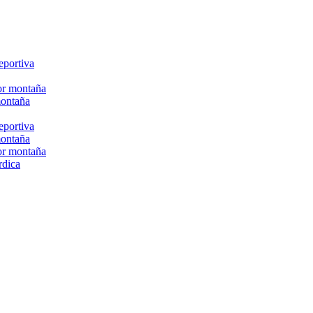
eportiva
or montaña
montaña
eportiva
montaña
or montaña
rdica