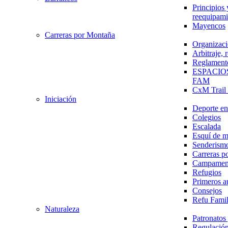
Principios 
reequipami
Mayencos
Carreras por Montaña
Organizaci
Arbitraje,
Reglament
ESPACIO
FAM
CxM Trai
Iniciación
Deporte en 
Colegios
Escalada
Esquí de 
Senderism
Carreras p
Campamen
Refugios
Primeros a
Consejos
Refu Fami
Naturaleza
Patronato
Regulación