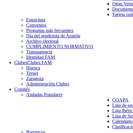
Otras Vent
Documenta
Tarjeta onl
Estructura
Convenios
Preguntas más frecuentes
Día del senderista de Aragón
Archivo electoral
CUMPLIMIENTO NORMATIVO
Transparencia
Identidad FAM
Clubes
Clubes FAM
Huesca
Teruel
Zaragoza
Administración Clubes
Comités
Andadas Populares
COAPA
Liga de se
Liga Ibéri
Liga de S
Calendario
Clasificaci
Barrancos