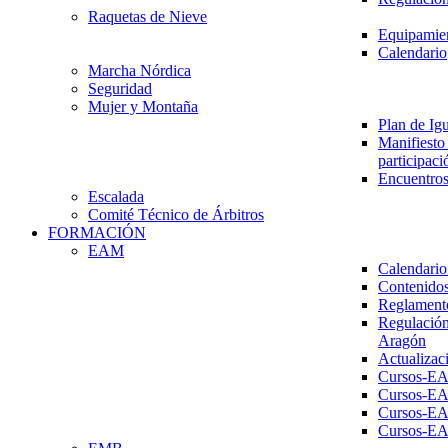
Raquetas de Nieve
Equipamien
Calendario
Marcha Nórdica
Seguridad
Mujer y Montaña
Plan de Ig
Manifiesto 
participaci
Encuentros
Escalada
Comité Técnico de Árbitros
FORMACIÓN
EAM
Calendario
Contenidos
Reglament
Regulación
Aragón
Actualizac
Cursos-E
Cursos-E
Cursos-E
Cursos-E