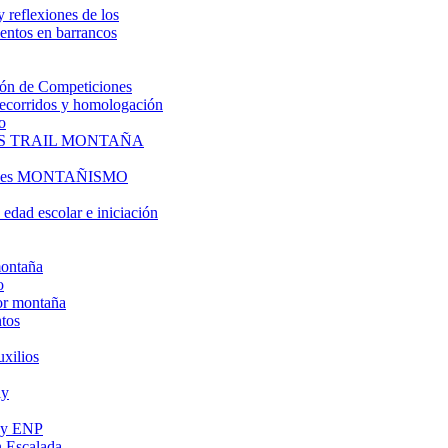
y reflexiones de los
entos en barrancos
ón de Competiciones
 recorridos y homologación
o
S TRAIL MONTAÑA
l es MONTAÑISMO
edad escolar e iniciación
montaña
o
or montaña
tos
uxilios
ly
s y ENP
 Escalada