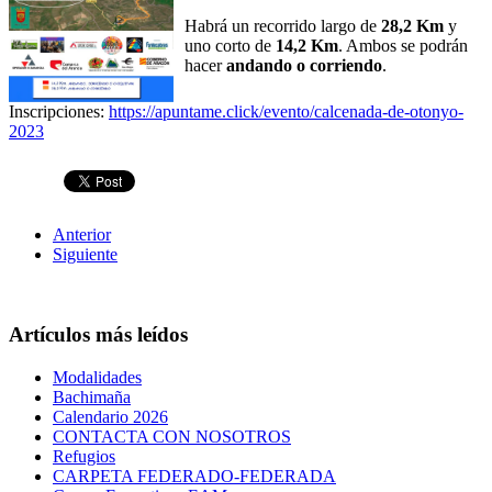
Habrá un recorrido largo de
28,2 Km
y
uno corto de
14,2 Km
. Ambos se podrán
hacer
andando o corriendo
.
Inscripciones:
https://apuntame.click/evento/calcenada-de-otonyo-
2023
Anterior
Siguiente
Artículos más leídos
Modalidades
Bachimaña
Calendario 2026
CONTACTA CON NOSOTROS
Refugios
CARPETA FEDERADO-FEDERADA