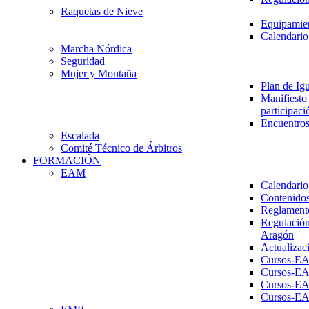
Raquetas de Nieve
Equipamien
Calendario
Marcha Nórdica
Seguridad
Mujer y Montaña
Plan de Ig
Manifiesto 
participaci
Encuentros
Escalada
Comité Técnico de Árbitros
FORMACIÓN
EAM
Calendario
Contenidos
Reglament
Regulación
Aragón
Actualizac
Cursos-E
Cursos-E
Cursos-E
Cursos-E