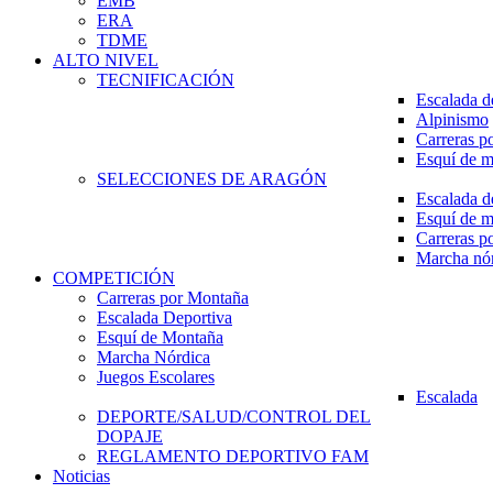
EMB
ERA
TDME
ALTO NIVEL
TECNIFICACIÓN
Escalada d
Alpinismo
Carreras p
Esquí de 
SELECCIONES DE ARAGÓN
Escalada d
Esquí de 
Carreras p
Marcha nó
COMPETICIÓN
Carreras por Montaña
Escalada Deportiva
Esquí de Montaña
Marcha Nórdica
Juegos Escolares
Escalada
DEPORTE/SALUD/CONTROL DEL
DOPAJE
REGLAMENTO DEPORTIVO FAM
Noticias