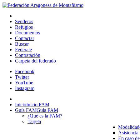
Senderos
Refugios
Documentos
Contactar
Buscar
Federate
Contratación
Carpeta del federado
Facebook
Twitter
YouTube
Instagram
Inicio
Inicio FAM
Guía FAM
Guía FAM
¿Qué es la FAM?
Tarjeta
Modalidad
Asistencia
En caso de