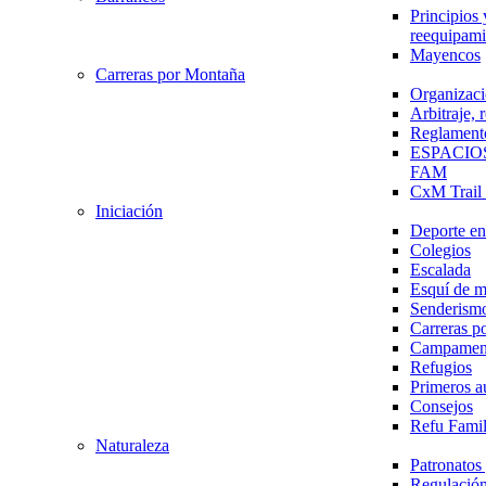
Principios 
reequipami
Mayencos
Carreras por Montaña
Organizaci
Arbitraje,
Reglament
ESPACIO
FAM
CxM Trai
Iniciación
Deporte en 
Colegios
Escalada
Esquí de 
Senderism
Carreras p
Campamen
Refugios
Primeros a
Consejos
Refu Fami
Naturaleza
Patronato
Regulación