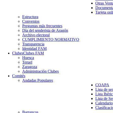
Otras Vent
Documenta
Tarjeta onl
Estructura
Convenios
Preguntas más frecuentes
Día del senderista de Aragón
Archivo electoral
CUMPLIMIENTO NORMATIVO
Transparencia
Identidad FAM
Clubes
Clubes FAM
Huesca
Teruel
Zaragoza
Administración Clubes
Comités
Andadas Populares
COAPA
Liga de se
Liga Ibéri
Liga de S
Calendario
Clasificaci
Barrancos