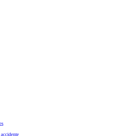
es
 accidente