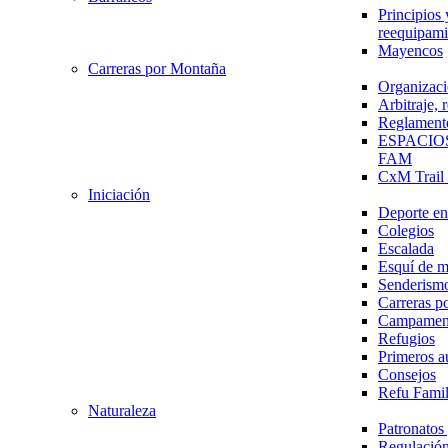
Principios 
reequipami
Mayencos
Carreras por Montaña
Organizaci
Arbitraje,
Reglament
ESPACIO
FAM
CxM Trai
Iniciación
Deporte en 
Colegios
Escalada
Esquí de 
Senderism
Carreras p
Campamen
Refugios
Primeros a
Consejos
Refu Fami
Naturaleza
Patronato
Regulación