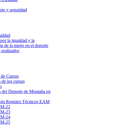
to y seguridad
ualdad
por la igualdad y la
ón de la mujer en el deporte
 realizados
 de Cursos
 de los cursos
o
 del Deporte de Montaña en
ión Registro Técnicos EAM
AM-22
AM-23
AM-24
AM-25