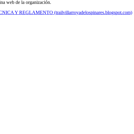
ina web de la organización.
A Y REGLAMENTO (trailvillarroyadelospinares.blogspot.com)