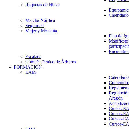
Raquetas de Nieve
Equipamien
Calendario
Marcha Nórdica
Seguridad
Mujer y Montaña
Plan de Ig
Manifiesto 
participaci
Encuentros
Escalada
Comité Técnico de Árbitros
FORMACIÓN
EAM
Calendario
Contenidos
Reglament
Regulación
Aragón
Actualizac
Cursos-E
Cursos-E
Cursos-E
Cursos-E