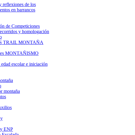
y reflexiones de los
entos en barrancos
ón de Competiciones
 recorridos y homologación
o
S TRAIL MONTAÑA
l es MONTAÑISMO
edad escolar e iniciación
montaña
o
or montaña
tos
uxilios
ly
s y ENP
 Escalada