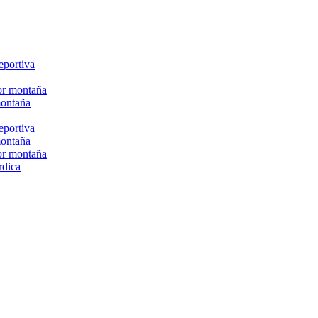
eportiva
or montaña
montaña
eportiva
montaña
or montaña
rdica