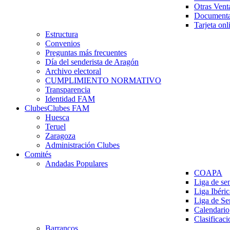
Otras Vent
Documenta
Tarjeta onl
Estructura
Convenios
Preguntas más frecuentes
Día del senderista de Aragón
Archivo electoral
CUMPLIMIENTO NORMATIVO
Transparencia
Identidad FAM
Clubes
Clubes FAM
Huesca
Teruel
Zaragoza
Administración Clubes
Comités
Andadas Populares
COAPA
Liga de se
Liga Ibéri
Liga de S
Calendario
Clasificaci
Barrancos