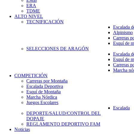
EMB
ERA
TDME
ALTO NIVEL
TECNIFICACIÓN
Escalada d
Alpinismo
Carreras p
Esquí de 
SELECCIONES DE ARAGÓN
Escalada d
Esquí de 
Carreras p
Marcha nó
COMPETICIÓN
Carreras por Montaña
Escalada Deportiva
Esquí de Montaña
Marcha Nórdica
Juegos Escolares
Escalada
DEPORTE/SALUD/CONTROL DEL
DOPAJE
REGLAMENTO DEPORTIVO FAM
Noticias