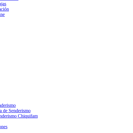
ajas
ción
ine
nderismo
ca de Senderismo
enderismo Chiquifam
ones