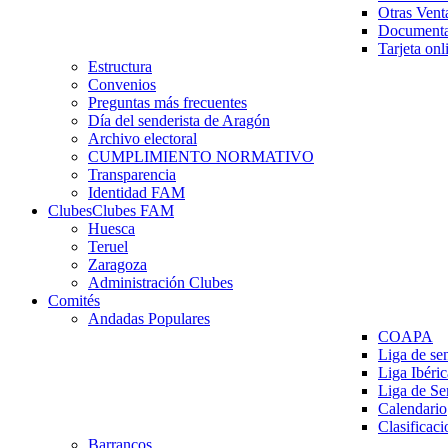
Otras Vent
Documenta
Tarjeta onl
Estructura
Convenios
Preguntas más frecuentes
Día del senderista de Aragón
Archivo electoral
CUMPLIMIENTO NORMATIVO
Transparencia
Identidad FAM
Clubes
Clubes FAM
Huesca
Teruel
Zaragoza
Administración Clubes
Comités
Andadas Populares
COAPA
Liga de se
Liga Ibéri
Liga de S
Calendario
Clasificaci
Barrancos