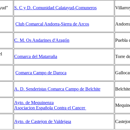
yud"
S. C y D. Comunidad Calatayud-Comuneros
Villarro
Club Comarcal Andorra-Sierra de Arcos
Andorr
C. M. Os Andarines d'Aragón
Puebla 
el
Comarca del Matarraña
Torre d
Comarca Campo de Daroca
Galloca
A. D. Senderistas Comarca Campo de Belchite
Belchit
Ayto. de Mequinenza
Mequin
Asociacion Española Contra el Cancer
Ayto. de Castejon de Valdejasa
Castejo