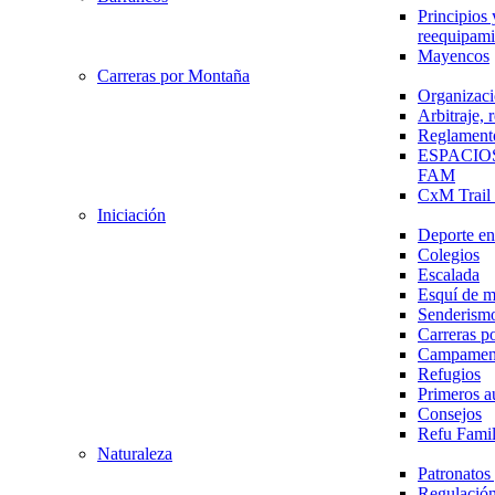
Principios 
reequipami
Mayencos
Carreras por Montaña
Organizaci
Arbitraje,
Reglament
ESPACIO
FAM
CxM Trai
Iniciación
Deporte en 
Colegios
Escalada
Esquí de 
Senderism
Carreras p
Campamen
Refugios
Primeros a
Consejos
Refu Fami
Naturaleza
Patronato
Regulación