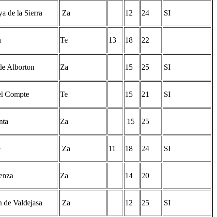
ya de la Sierra
Za
12
24
SI
a
Te
13
18
22
de Alborton
Za
15
25
SI
el Compte
Te
15
21
SI
nta
Za
15
25
e
Za
11
18
24
SI
enza
Za
14
20
n de Valdejasa
Za
12
25
SI