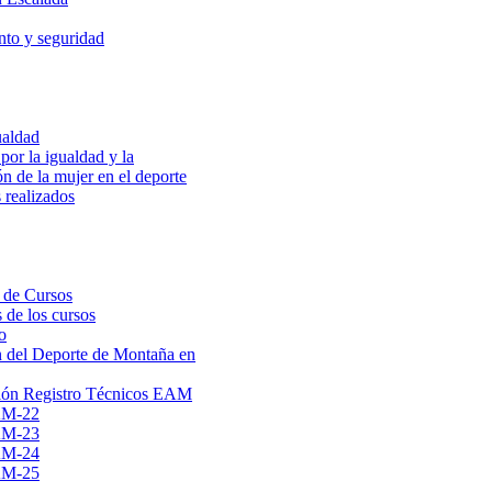
to y seguridad
ualdad
por la igualdad y la
ón de la mujer en el deporte
 realizados
 de Cursos
 de los cursos
o
 del Deporte de Montaña en
ión Registro Técnicos EAM
AM-22
AM-23
AM-24
AM-25