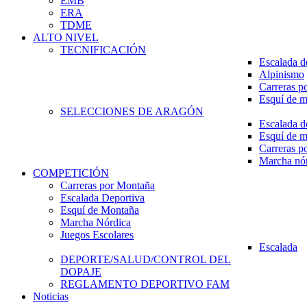
EMB
ERA
TDME
ALTO NIVEL
TECNIFICACIÓN
Escalada d
Alpinismo
Carreras p
Esquí de 
SELECCIONES DE ARAGÓN
Escalada d
Esquí de 
Carreras p
Marcha nó
COMPETICIÓN
Carreras por Montaña
Escalada Deportiva
Esquí de Montaña
Marcha Nórdica
Juegos Escolares
Escalada
DEPORTE/SALUD/CONTROL DEL
DOPAJE
REGLAMENTO DEPORTIVO FAM
Noticias