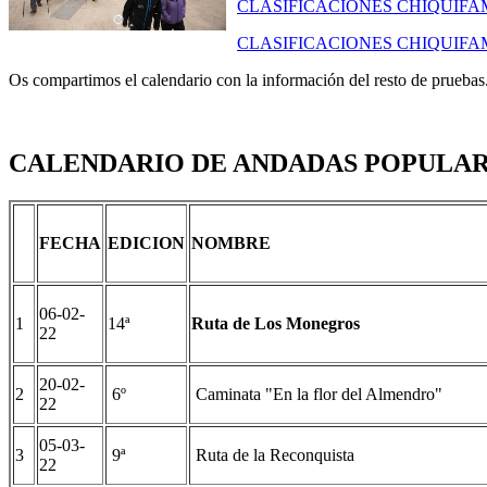
CLASIFICACIONES CHIQUIFAM
CLASIFICACIONES CHIQUIFAM
Os compartimos el calendario con la información del resto de pruebas
CALENDARIO DE ANDADAS POPULAR
FECHA
EDICION
NOMBRE
06-02-
1
14ª
Ruta de Los Monegros
22
20-02-
2
6º
Caminata "En la flor del Almendro"
22
05-03-
3
9ª
Ruta de la Reconquista
22