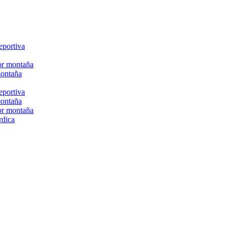
eportiva
or montaña
montaña
eportiva
montaña
or montaña
rdica