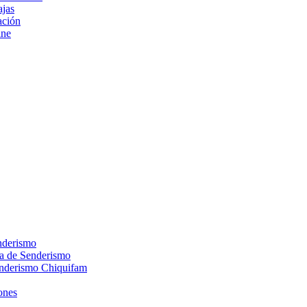
ajas
ción
ine
nderismo
ca de Senderismo
enderismo Chiquifam
ones