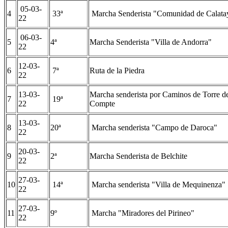
05-03-
4
33ª
Marcha Senderista "Comunidad de Calata
22
06-03-
5
4ª
Marcha Senderista "Villa de Andorra"
22
12-03-
6
7ª
Ruta de la Piedra
22
13-03-
Marcha senderista por Caminos de Torre d
7
19ª
22
Compte
13-03-
8
20ª
Marcha senderista "Campo de Daroca"
22
20-03-
9
2ª
Marcha Senderista de Belchite
22
27-03-
10
14ª
Marcha senderista "Villa de Mequinenza"
22
27-03-
11
9º
Marcha "Miradores del Pirineo"
22