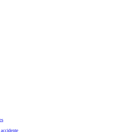
es
 accidente