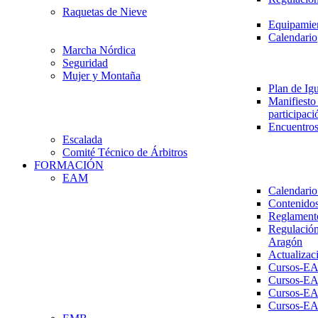
Raquetas de Nieve
Equipamien
Calendario
Marcha Nórdica
Seguridad
Mujer y Montaña
Plan de Ig
Manifiesto 
participaci
Encuentros
Escalada
Comité Técnico de Árbitros
FORMACIÓN
EAM
Calendario
Contenidos
Reglament
Regulación
Aragón
Actualizac
Cursos-E
Cursos-E
Cursos-E
Cursos-E