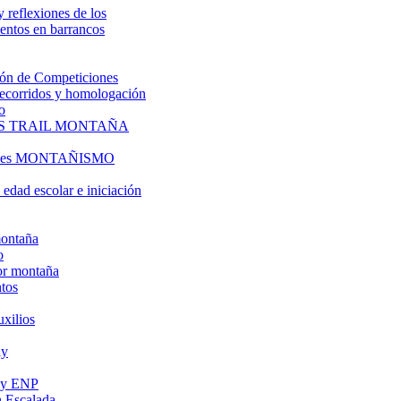
y reflexiones de los
entos en barrancos
ón de Competiciones
 recorridos y homologación
o
S TRAIL MONTAÑA
l es MONTAÑISMO
edad escolar e iniciación
montaña
o
or montaña
tos
uxilios
ly
s y ENP
 Escalada