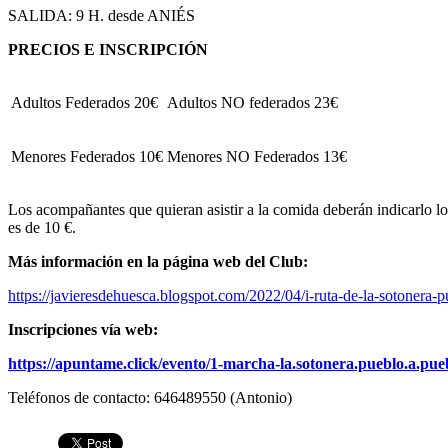
SALIDA: 9 H. desde ANIÉS
PRECIOS E INSCRIPCIÓN
Adultos Federados 20€
Adultos NO federados 23€
Menores Federados 10€
Menores NO Federados 13€
Los acompañantes que quieran asistir a la comida deberán indicarlo lo
es de 10 €.
Más información en la página web del Club:
https://javieresdehuesca.blogspot.com/2022/04/i-ruta-de-la-sotonera-
Inscripciones vía web:
https://apuntame.click/evento/1-marcha-la.sotonera.pueblo.a.pue
Teléfonos de contacto: 646489550 (Antonio)