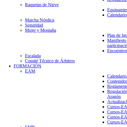
Raquetas de Nieve
Equipamien
Calendario
Marcha Nórdica
Seguridad
Mujer y Montaña
Plan de Ig
Manifiesto 
participaci
Encuentros
Escalada
Comité Técnico de Árbitros
FORMACIÓN
EAM
Calendario
Contenidos
Reglament
Regulación
Aragón
Actualizac
Cursos-E
Cursos-E
Cursos-E
Cursos-E