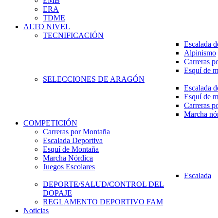
EMB
ERA
TDME
ALTO NIVEL
TECNIFICACIÓN
Escalada d
Alpinismo
Carreras p
Esquí de 
SELECCIONES DE ARAGÓN
Escalada d
Esquí de 
Carreras p
Marcha nó
COMPETICIÓN
Carreras por Montaña
Escalada Deportiva
Esquí de Montaña
Marcha Nórdica
Juegos Escolares
Escalada
DEPORTE/SALUD/CONTROL DEL
DOPAJE
REGLAMENTO DEPORTIVO FAM
Noticias