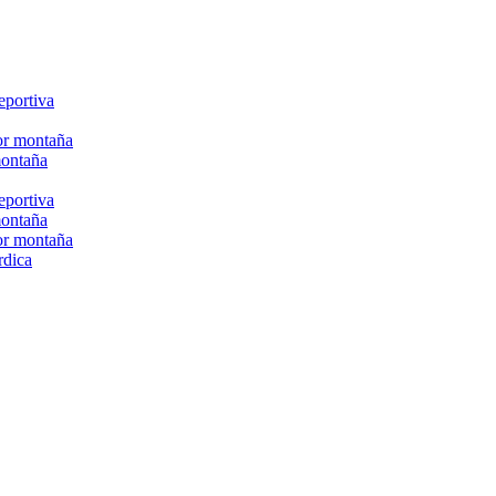
eportiva
or montaña
montaña
eportiva
montaña
or montaña
rdica