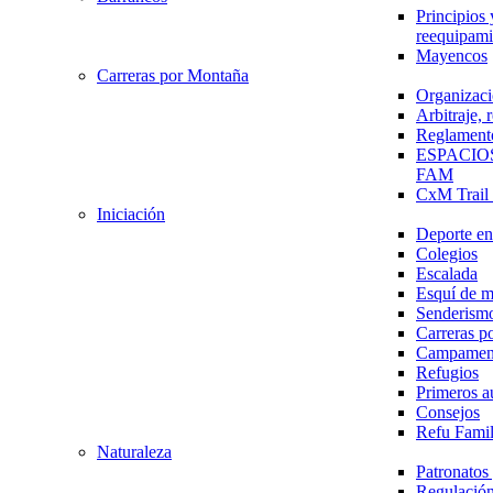
Principios 
reequipami
Mayencos
Carreras por Montaña
Organizaci
Arbitraje,
Reglament
ESPACIO
FAM
CxM Trai
Iniciación
Deporte en 
Colegios
Escalada
Esquí de 
Senderism
Carreras p
Campamen
Refugios
Primeros a
Consejos
Refu Fami
Naturaleza
Patronato
Regulación