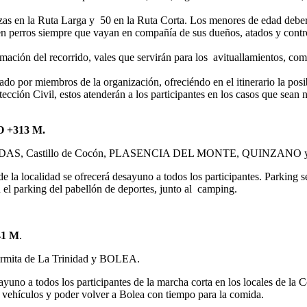
azas en la Ruta Larga y 50 en la Ruta Corta. Los menores de edad deber
en perros siempre que vayan en compañía de sus dueños, atados y control
ormación del recorrido, vales que servirán para los avituallamientos, c
ado por miembros de la organización, ofreciéndo en el itinerario la po
ección Civil, estos atenderán a los participantes en los casos que sean 
 +313 M.
EDAS, Castillo de Cocón, PLASENCIA DEL MONTE, QUINZANO
calidad se ofrecerá desayuno a todos los participantes. Parking señ
n el parking del pabellón de deportes, junto al camping.
41 M
.
rmita de La Trinidad y BOLEA.
odos los participantes de la marcha corta en los locales de la Coope
s vehículos y poder volver a Bolea con tiempo para la comida.