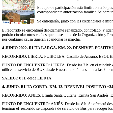
El cupo de participación está limitado a 250 pl
correspondiente autorización familiar. Se admit
Se entregarán, junto con las credenciales e inf
El recorrido se encontrará debidamente señalizado, controlado y lider
podrán circular otros coches que no sean los de la Organización y Prot
por cualquier causa quieran abandonar la marcha.
4 JUNIO 2022. RUTA LARGA. KM. 22. DESNIVEL POSITIVO
RECORRIDO: LIERTA, PUIBOLEA, Castillo de Anzano, ESQU
PUNTO DE ENCUENTRO: LIERTA. Desde las 7 h. en el teleclub de la lo
utilicen el servicio de BUS desde Huesca tendrán la salida a las 7h. e
SALIDA: 8 H. desde LIERTA
4. JUNIO. RUTA CORTA. KM. 13. DESNIVEL POSITIVO +3
RECORRIDO: ANIES, Ermita Santa Quiteria, Ermita San Andrés, E
PUNTO DE ENCUENTRO: ANIÉS. Desde las 8 h. Se ofrecerá desayuno a t
terminar el recorrido se dispondrá de servicio de Bus para recoger lo