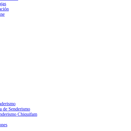
ajas
ción
ine
nderismo
ca de Senderismo
enderismo Chiquifam
ones