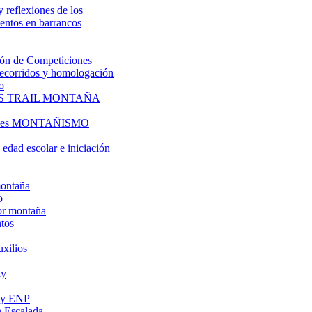
y reflexiones de los
entos en barrancos
ón de Competiciones
 recorridos y homologación
o
S TRAIL MONTAÑA
l es MONTAÑISMO
edad escolar e iniciación
montaña
o
or montaña
tos
uxilios
ly
s y ENP
 Escalada