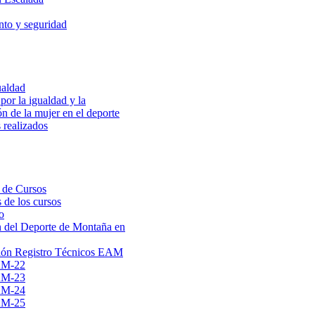
to y seguridad
ualdad
por la igualdad y la
ón de la mujer en el deporte
 realizados
 de Cursos
 de los cursos
o
 del Deporte de Montaña en
ión Registro Técnicos EAM
AM-22
AM-23
AM-24
AM-25