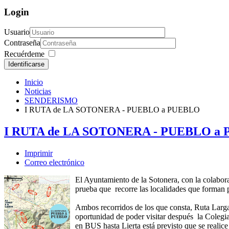
Login
Usuario
Contraseña
Recuérdeme
Identificarse
Inicio
Noticias
SENDERISMO
I RUTA de LA SOTONERA - PUEBLO a PUEBLO
I RUTA de LA SOTONERA - PUEBLO a
Imprimir
Correo electrónico
El Ayuntamiento de la Sotonera, con la colab
prueba que recorre las localidades que forman
Ambos recorridos de los que consta, Ruta Larga y
oportunidad de poder visitar después la Colegia
en BUS hasta Lierta está previsto que se realice