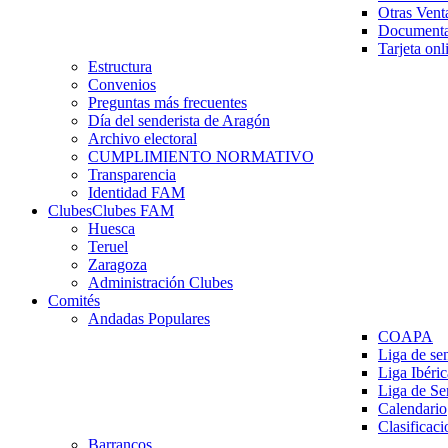
Otras Vent
Documenta
Tarjeta onl
Estructura
Convenios
Preguntas más frecuentes
Día del senderista de Aragón
Archivo electoral
CUMPLIMIENTO NORMATIVO
Transparencia
Identidad FAM
Clubes
Clubes FAM
Huesca
Teruel
Zaragoza
Administración Clubes
Comités
Andadas Populares
COAPA
Liga de se
Liga Ibéri
Liga de S
Calendario
Clasificaci
Barrancos