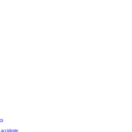
es
 accidente