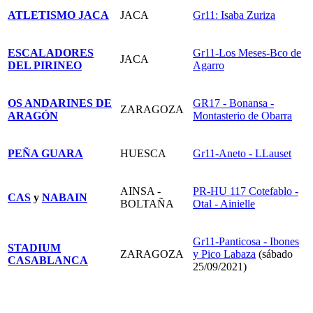
ATLETISMO JACA
JACA
Gr11: Isaba Zuriza
ESCALADORES
Gr11-Los Meses-Bco de
JACA
DEL PIRINEO
Agarro
OS ANDARINES DE
GR17 - Bonansa -
ZARAGOZA
ARAGÓN
Montasterio de Obarra
PEÑA GUARA
HUESCA
Gr11-Aneto - LLauset
AINSA -
PR-HU 117 Cotefablo -
CAS
y
NABAIN
BOLTAÑA
Otal - Ainielle
Gr11-Panticosa - Ibones
STADIUM
ZARAGOZA
y Pico Labaza
(sábado
CASABLANCA
25/09/2021)