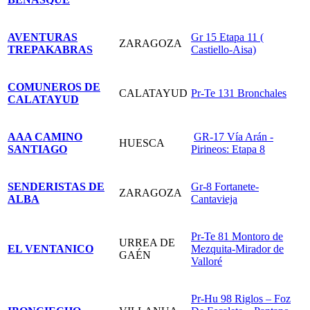
AVENTURAS
Gr 15 Etapa 11 (
ZARAGOZA
TREPAKABRAS
Castiello-Aisa)
COMUNEROS DE
CALATAYUD
Pr-Te 131 Bronchales
CALATAYUD
AAA CAMINO
GR-17 Vía Arán -
HUESCA
SANTIAGO
Pirineos: Etapa 8
SENDERISTAS DE
Gr-8 Fortanete-
ZARAGOZA
ALBA
Cantavieja
Pr-Te 81 Montoro de
URREA DE
EL VENTANICO
Mezquita-Mirador de
GAÉN
Valloré
Pr-Hu 98 Riglos – Foz