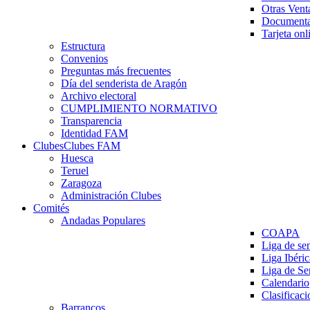
Otras Vent
Documenta
Tarjeta onl
Estructura
Convenios
Preguntas más frecuentes
Día del senderista de Aragón
Archivo electoral
CUMPLIMIENTO NORMATIVO
Transparencia
Identidad FAM
Clubes
Clubes FAM
Huesca
Teruel
Zaragoza
Administración Clubes
Comités
Andadas Populares
COAPA
Liga de se
Liga Ibéri
Liga de S
Calendario
Clasificaci
Barrancos