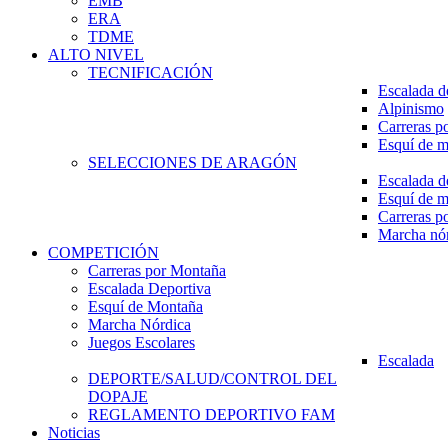
EMB
ERA
TDME
ALTO NIVEL
TECNIFICACIÓN
Escalada d
Alpinismo
Carreras p
Esquí de 
SELECCIONES DE ARAGÓN
Escalada d
Esquí de 
Carreras p
Marcha nó
COMPETICIÓN
Carreras por Montaña
Escalada Deportiva
Esquí de Montaña
Marcha Nórdica
Juegos Escolares
Escalada
DEPORTE/SALUD/CONTROL DEL
DOPAJE
REGLAMENTO DEPORTIVO FAM
Noticias