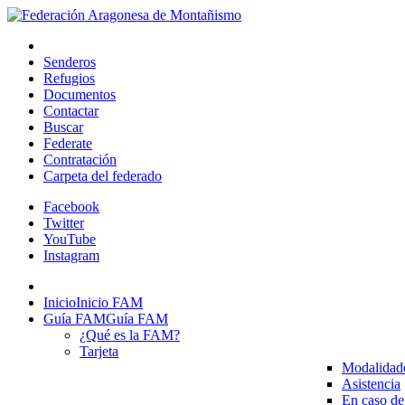
Senderos
Refugios
Documentos
Contactar
Buscar
Federate
Contratación
Carpeta del federado
Facebook
Twitter
YouTube
Instagram
Inicio
Inicio FAM
Guía FAM
Guía FAM
¿Qué es la FAM?
Tarjeta
Modalidad
Asistencia
En caso de