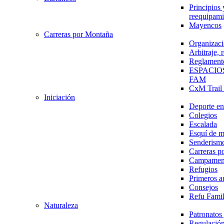
Principios 
reequipami
Mayencos
Carreras por Montaña
Organizaci
Arbitraje,
Reglament
ESPACIO
FAM
CxM Trai
Iniciación
Deporte en 
Colegios
Escalada
Esquí de 
Senderism
Carreras p
Campamen
Refugios
Primeros a
Consejos
Refu Fami
Naturaleza
Patronato
Regulación