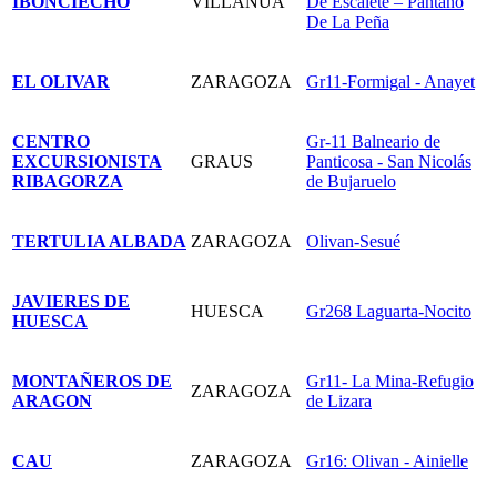
IBONCIECHO
VILLANUA
De Escalete – Pantano
De La Peña
EL OLIVAR
ZARAGOZA
Gr11-Formigal - Anayet
CENTRO
Gr-11 Balneario de
EXCURSIONISTA
GRAUS
Panticosa - San Nicolás
RIBAGORZA
de Bujaruelo
TERTULIA ALBADA
ZARAGOZA
Olivan-Sesué
JAVIERES DE
HUESCA
Gr268 Laguarta-Nocito
HUESCA
MONTAÑEROS DE
Gr11- La Mina-Refugio
ZARAGOZA
ARAGON
de Lizara
CAU
ZARAGOZA
Gr16: Olivan - Ainielle