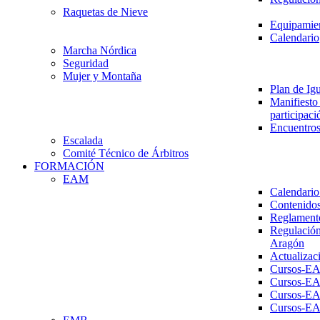
Raquetas de Nieve
Equipamien
Calendario
Marcha Nórdica
Seguridad
Mujer y Montaña
Plan de Ig
Manifiesto 
participaci
Encuentros
Escalada
Comité Técnico de Árbitros
FORMACIÓN
EAM
Calendario
Contenidos
Reglament
Regulación
Aragón
Actualizac
Cursos-E
Cursos-E
Cursos-E
Cursos-E