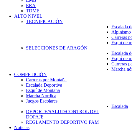
EMB
ERA
TDME
ALTO NIVEL
TECNIFICACIÓN
Escalada d
Alpinismo
Carreras p
Esquí de 
SELECCIONES DE ARAGÓN
Escalada d
Esquí de 
Carreras p
Marcha nó
COMPETICIÓN
Carreras por Montaña
Escalada Deportiva
Esquí de Montaña
Marcha Nórdica
Juegos Escolares
Escalada
DEPORTE/SALUD/CONTROL DEL
DOPAJE
REGLAMENTO DEPORTIVO FAM
Noticias