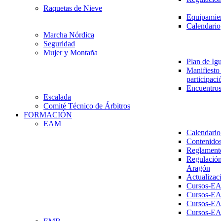
Raquetas de Nieve
Equipamien
Calendario
Marcha Nórdica
Seguridad
Mujer y Montaña
Plan de Ig
Manifiesto 
participaci
Encuentros
Escalada
Comité Técnico de Árbitros
FORMACIÓN
EAM
Calendario
Contenidos
Reglament
Regulación
Aragón
Actualizac
Cursos-E
Cursos-E
Cursos-E
Cursos-E