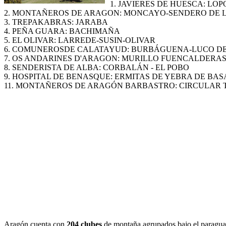
1. JAVIERES DE HUESCA: L
2. MONTAÑEROS DE ARAGON: MONCAYO-SENDERO DE 
3. TREPAKABRAS: JARABA
4. PEÑA GUARA: BACHIMAÑA
5. EL OLIVAR: LARREDE-SUSIN-OLIVAR
6. COMUNEROSDE CALATAYUD: BURBÁGUENA-LUCO DE
7. OS ANDARINES D'ARAGON: MURILLO FUENCALDERA
8. SENDERISTA DE ALBA: CORBALÁN - EL POBO
9. HOSPITAL DE BENASQUE: ERMITAS DE YEBRA DE BAS
11. MONTAÑEROS DE ARAGÓN BARBASTRO: CIRCULAR 
Aragón cuenta con
204 clubes
de montaña agrupados bajo el paragua