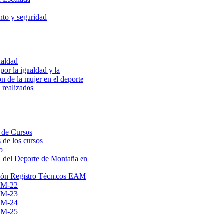
to y seguridad
ualdad
por la igualdad y la
ón de la mujer en el deporte
 realizados
 de Cursos
 de los cursos
o
 del Deporte de Montaña en
ión Registro Técnicos EAM
AM-22
AM-23
AM-24
AM-25