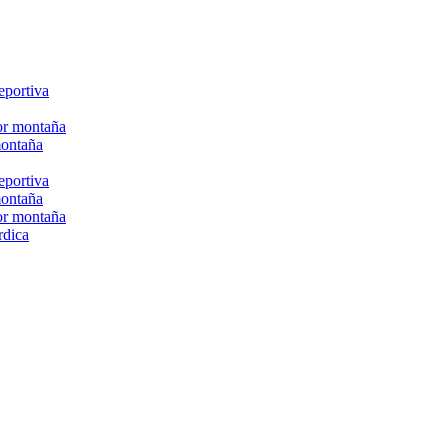
eportiva
or montaña
montaña
eportiva
montaña
or montaña
rdica