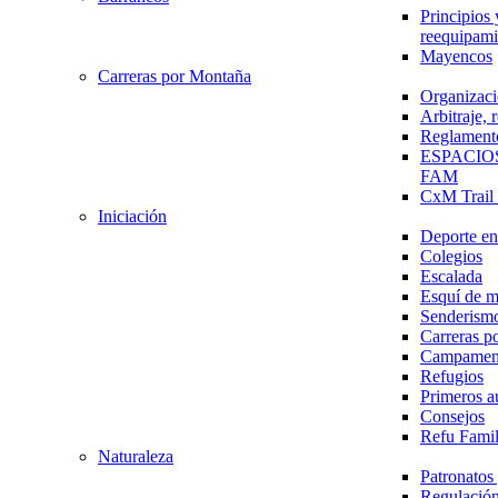
Principios 
reequipami
Mayencos
Carreras por Montaña
Organizaci
Arbitraje,
Reglament
ESPACIO
FAM
CxM Trai
Iniciación
Deporte en 
Colegios
Escalada
Esquí de 
Senderism
Carreras p
Campamen
Refugios
Primeros a
Consejos
Refu Fami
Naturaleza
Patronato
Regulación