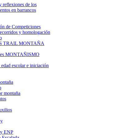
y reflexiones de los
entos en barrancos
ón de Competiciones
 recorridos y homologación
o
S TRAIL MONTAÑA
l es MONTAÑISMO
edad escolar e iniciación
montaña
o
or montaña
tos
uxilios
ly
s y ENP
 Escalada