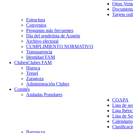
Otras Vent
Documenta
Tarjeta onl
Estructura
Convenios
Preguntas más frecuentes
Día del senderista de Aragón
Archivo electoral
CUMPLIMIENTO NORMATIVO
Transparencia
Identidad FAM
Clubes
Clubes FAM
Huesca
Teruel
Zaragoza
Administración Clubes
Comités
Andadas Populares
COAPA
Liga de se
Liga Ibéri
Liga de S
Calendario
Clasificaci
Barrancos