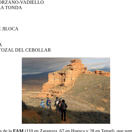
OPORZANO-VADIELLO
LA TONDA
 JILOCA
S
A
TOZAL DEL CEBOLLAR
s de la
FAM
(110 en Zaragoza, 67 en Huesca y 28 en Teruel), que su