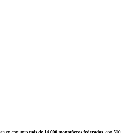
man en conjunto
más de 14.000 montañeros federados
, con 500