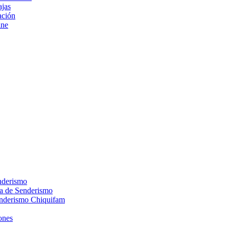
ajas
ción
ine
nderismo
ca de Senderismo
enderismo Chiquifam
ones