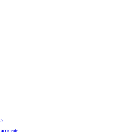
es
 accidente