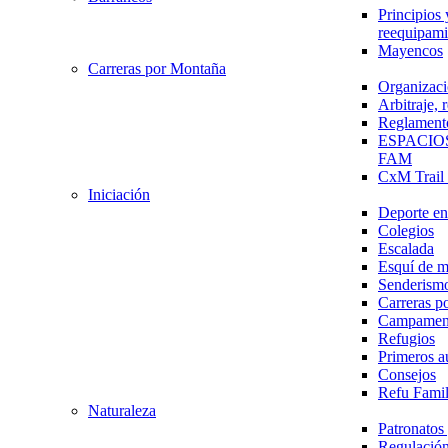
Principios 
reequipami
Mayencos
Carreras por Montaña
Organizaci
Arbitraje,
Reglament
ESPACIO
FAM
CxM Trai
Iniciación
Deporte en 
Colegios
Escalada
Esquí de 
Senderism
Carreras p
Campamen
Refugios
Primeros a
Consejos
Refu Fami
Naturaleza
Patronato
Regulación