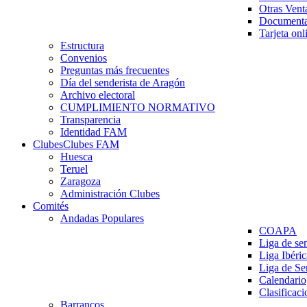
Otras Vent
Documenta
Tarjeta onl
Estructura
Convenios
Preguntas más frecuentes
Día del senderista de Aragón
Archivo electoral
CUMPLIMIENTO NORMATIVO
Transparencia
Identidad FAM
Clubes
Clubes FAM
Huesca
Teruel
Zaragoza
Administración Clubes
Comités
Andadas Populares
COAPA
Liga de se
Liga Ibéri
Liga de S
Calendario
Clasificaci
Barrancos