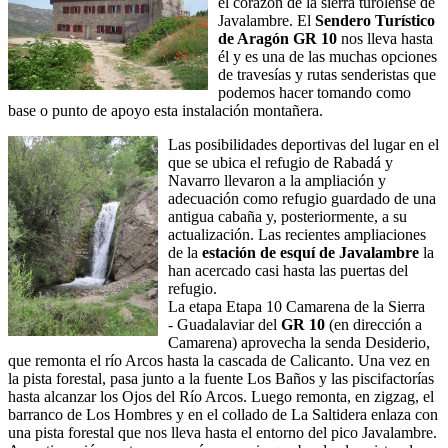
el corazón de la sierra turolense de
Javalambre. El
Sendero Turístico
de Aragón GR 10
nos lleva hasta
él y es una de las muchas opciones
de travesías y rutas senderistas que
podemos hacer tomando como
base o punto de apoyo esta instalación montañera.
Las posibilidades deportivas del lugar en el
que se ubica el refugio de Rabadá y
Navarro llevaron a la ampliación y
adecuación como refugio guardado de una
antigua cabaña y, posteriormente, a su
actualización. Las recientes ampliaciones
de la
estación de esquí de Javalambre
la
han acercado casi hasta las puertas del
refugio.
La etapa Etapa 10 Camarena de la Sierra
- Guadalaviar del
GR 10
(en dirección a
Camarena) aprovecha la senda Desiderio,
que remonta el río Arcos hasta la cascada de Calicanto. Una vez en
la pista forestal, pasa junto a la fuente Los Baños y las piscifactorías
hasta alcanzar los Ojos del Río Arcos. Luego remonta, en zigzag, el
barranco de Los Hombres y en el collado de La Saltidera enlaza con
una pista forestal que nos lleva hasta el entorno del pico Javalambre.