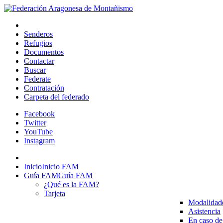
Senderos
Refugios
Documentos
Contactar
Buscar
Federate
Contratación
Carpeta del federado
Facebook
Twitter
YouTube
Instagram
Inicio
Inicio FAM
Guía FAM
Guía FAM
¿Qué es la FAM?
Tarjeta
Modalidad
Asistencia
En caso de