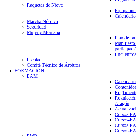
Raquetas de Nieve
Equipamien
Calendario
Marcha Nórdica
Seguridad
Mujer y Montaña
Plan de Ig
Manifiesto 
participaci
Encuentros
Escalada
Comité Técnico de Árbitros
FORMACIÓN
EAM
Calendario
Contenidos
Reglament
Regulación
Aragón
Actualizac
Cursos-E
Cursos-E
Cursos-E
Cursos-E