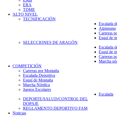
EMB
ERA
TDME
ALTO NIVEL
TECNIFICACIÓN
Escalada d
Alpinismo
Carreras p
Esquí de 
SELECCIONES DE ARAGÓN
Escalada d
Esquí de 
Carreras p
Marcha nó
COMPETICIÓN
Carreras por Montaña
Escalada Deportiva
Esquí de Montaña
Marcha Nórdica
Juegos Escolares
Escalada
DEPORTE/SALUD/CONTROL DEL
DOPAJE
REGLAMENTO DEPORTIVO FAM
Noticias