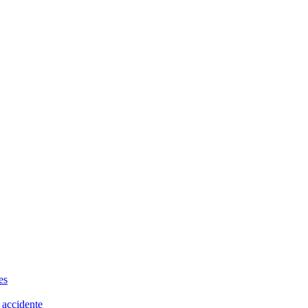
es
 accidente