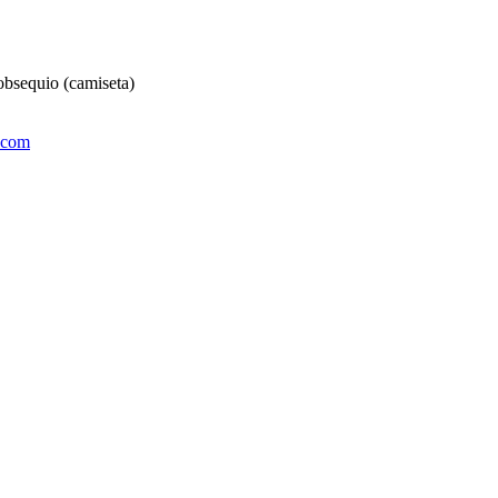
obsequio (camiseta)
.com