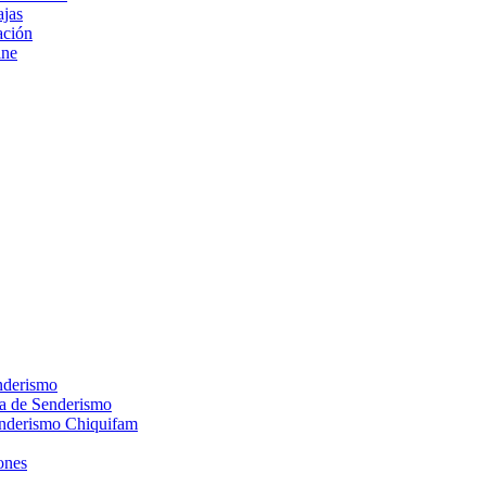
ajas
ción
ine
nderismo
ca de Senderismo
enderismo Chiquifam
ones