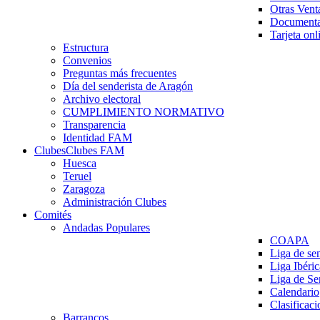
Otras Vent
Documenta
Tarjeta onl
Estructura
Convenios
Preguntas más frecuentes
Día del senderista de Aragón
Archivo electoral
CUMPLIMIENTO NORMATIVO
Transparencia
Identidad FAM
Clubes
Clubes FAM
Huesca
Teruel
Zaragoza
Administración Clubes
Comités
Andadas Populares
COAPA
Liga de se
Liga Ibéri
Liga de S
Calendario
Clasificaci
Barrancos