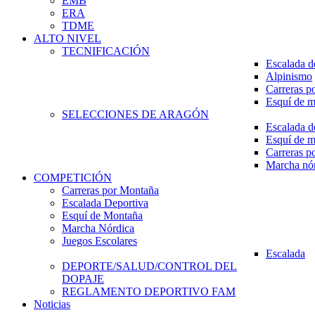
EMB
ERA
TDME
ALTO NIVEL
TECNIFICACIÓN
Escalada d
Alpinismo
Carreras p
Esquí de 
SELECCIONES DE ARAGÓN
Escalada d
Esquí de 
Carreras p
Marcha nó
COMPETICIÓN
Carreras por Montaña
Escalada Deportiva
Esquí de Montaña
Marcha Nórdica
Juegos Escolares
Escalada
DEPORTE/SALUD/CONTROL DEL
DOPAJE
REGLAMENTO DEPORTIVO FAM
Noticias