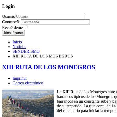
Login
Usuario
Contraseña
Recuérdeme
Identificarse
Inicio
Noticias
SENDERISMO
XIII RUTA DE LOS MONEGROS
XIII RUTA DE LOS MONEGROS
Imprimir
Correo electrónico
La XIII Ruta de los Monegros abre
barrancos típicos de los Monegros qu
barrancos en un constante sube y baja
de su recorrido. La ruta corta, de 
del calendario para iniciar la temp