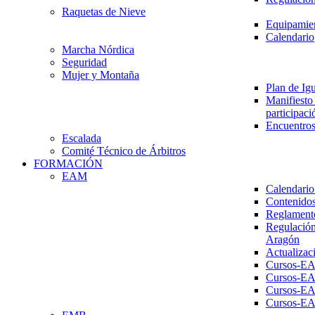
Raquetas de Nieve
Equipamien
Calendario
Marcha Nórdica
Seguridad
Mujer y Montaña
Plan de Ig
Manifiesto 
participaci
Encuentros
Escalada
Comité Técnico de Árbitros
FORMACIÓN
EAM
Calendario
Contenidos
Reglament
Regulación
Aragón
Actualizac
Cursos-E
Cursos-E
Cursos-E
Cursos-E