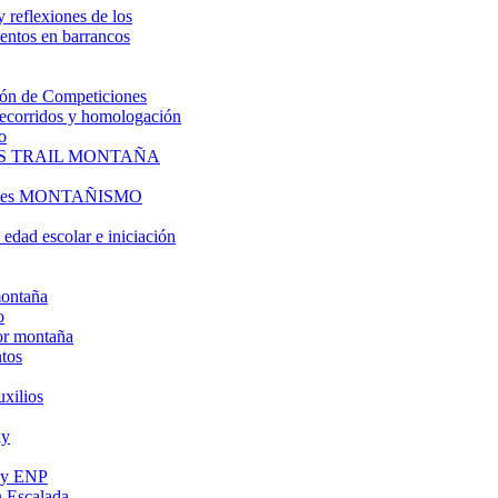
y reflexiones de los
entos en barrancos
ón de Competiciones
 recorridos y homologación
o
S TRAIL MONTAÑA
l es MONTAÑISMO
edad escolar e iniciación
montaña
o
or montaña
tos
uxilios
ly
s y ENP
 Escalada