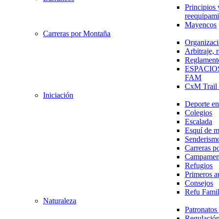
Principios 
reequipami
Mayencos
Carreras por Montaña
Organizaci
Arbitraje,
Reglament
ESPACIO
FAM
CxM Trai
Iniciación
Deporte en 
Colegios
Escalada
Esquí de 
Senderism
Carreras p
Campamen
Refugios
Primeros a
Consejos
Refu Fami
Naturaleza
Patronato
Regulación