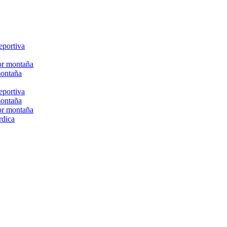
eportiva
or montaña
montaña
eportiva
montaña
or montaña
rdica