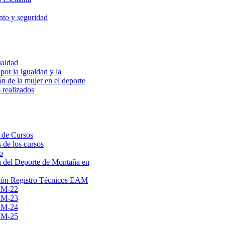
to y seguridad
ualdad
por la igualdad y la
ón de la mujer en el deporte
 realizados
 de Cursos
 de los cursos
o
 del Deporte de Montaña en
ión Registro Técnicos EAM
AM-22
AM-23
AM-24
AM-25