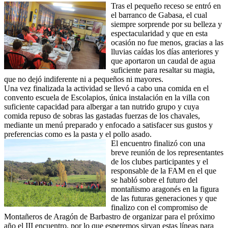
Tras el pequeño receso se entró en
el barranco de Gabasa, el cual
siempre sorprende por su belleza y
espectacularidad y que en esta
ocasión no fue menos, gracias a las
lluvias caídas los días anteriores y
que aportaron un caudal de agua
suficiente para resaltar su magia,
que no dejó indiferente ni a pequeños ni mayores.
Una vez finalizada la actividad se llevó a cabo una comida en el
convento escuela de Escolapios, única instalación en la villa con
suficiente capacidad para albergar a tan nutrido grupo y cuya
comida repuso de sobras las gastadas fuerzas de los chavales,
mediante un menú preparado y enfocado a satisfacer sus gustos y
preferencias como es la pasta y el pollo asado.
El encuentro finalizó con una
breve reunión de los representantes
de los clubes participantes y el
responsable de la FAM en el que
se habló sobre el futuro del
montañismo aragonés en la figura
de las futuras generaciones y que
finalizo con el compromiso de
Montañeros de Aragón de Barbastro de organizar para el próximo
año el III encuentro, por lo que esperemos sirvan estas líneas para