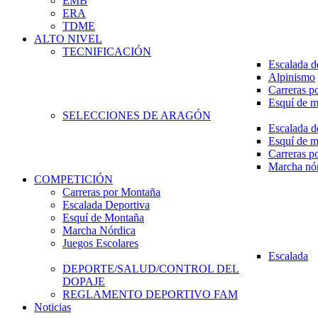
EMB
ERA
TDME
ALTO NIVEL
TECNIFICACIÓN
Escalada d
Alpinismo
Carreras p
Esquí de 
SELECCIONES DE ARAGÓN
Escalada d
Esquí de 
Carreras p
Marcha nó
COMPETICIÓN
Carreras por Montaña
Escalada Deportiva
Esquí de Montaña
Marcha Nórdica
Juegos Escolares
Escalada
DEPORTE/SALUD/CONTROL DEL
DOPAJE
REGLAMENTO DEPORTIVO FAM
Noticias