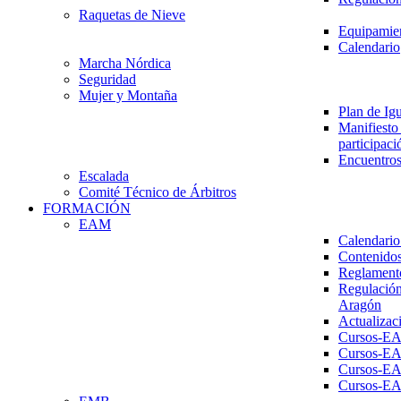
Raquetas de Nieve
Equipamien
Calendario
Marcha Nórdica
Seguridad
Mujer y Montaña
Plan de Ig
Manifiesto 
participaci
Encuentros
Escalada
Comité Técnico de Árbitros
FORMACIÓN
EAM
Calendario
Contenidos
Reglament
Regulación
Aragón
Actualizac
Cursos-E
Cursos-E
Cursos-E
Cursos-E