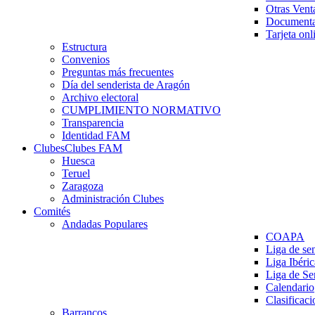
Otras Vent
Documenta
Tarjeta onl
Estructura
Convenios
Preguntas más frecuentes
Día del senderista de Aragón
Archivo electoral
CUMPLIMIENTO NORMATIVO
Transparencia
Identidad FAM
Clubes
Clubes FAM
Huesca
Teruel
Zaragoza
Administración Clubes
Comités
Andadas Populares
COAPA
Liga de se
Liga Ibéri
Liga de S
Calendario
Clasificaci
Barrancos