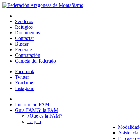
Senderos
Refugios
Documentos
Contactar
Buscar
Federate
Contratación
Carpeta del federado
Facebook
Twitter
YouTube
Instagram
Inicio
Inicio FAM
Guía FAM
Guía FAM
¿Qué es la FAM?
Tarjeta
Modalidad
Asistencia
En caso de