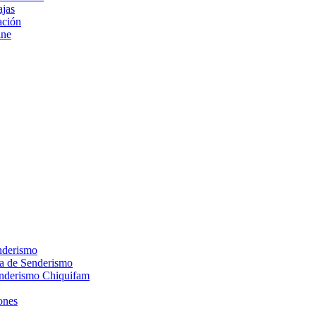
ajas
ción
ine
nderismo
ca de Senderismo
enderismo Chiquifam
ones