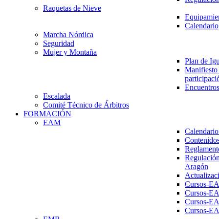
Raquetas de Nieve
Equipamien
Calendario
Marcha Nórdica
Seguridad
Mujer y Montaña
Plan de Ig
Manifiesto 
participaci
Encuentros
Escalada
Comité Técnico de Árbitros
FORMACIÓN
EAM
Calendario
Contenidos
Reglament
Regulación
Aragón
Actualizac
Cursos-E
Cursos-E
Cursos-E
Cursos-E