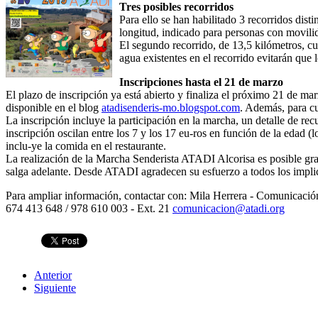
Tres posibles recorridos
Para ello se han habilitado 3 recorridos dist
longitud, indicado para personas con movilida
El segundo recorrido, de 13,5 kilómetros, cu
agua existentes en el recorrido evitarán que 
Inscripciones hasta el 21 de marzo
El plazo de inscripción ya está abierto y finaliza el próximo 21 de ma
disponible en el blog
atadisenderis-mo.blogspot.com
. Además, para c
La inscripción incluye la participación en la marcha, un detalle de re
inscripción oscilan entre los 7 y los 17 eu-ros en función de la edad 
inclu-ye la comida en el restaurante.
La realización de la Marcha Senderista ATADI Alcorisa es posible graci
salga adelante. Desde ATADI agradecen su esfuerzo a todos los implic
Para ampliar información, contactar con: Mila Herrera - Comunicac
674 413 648 / 978 610 003 - Ext. 21
comunicacion@atadi.org
Anterior
Siguiente