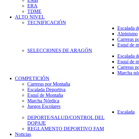
EMB
ERA
TDME
ALTO NIVEL
TECNIFICACIÓN
Escalada d
Alpinismo
Carreras p
Esquí de 
SELECCIONES DE ARAGÓN
Escalada d
Esquí de 
Carreras p
Marcha nó
COMPETICIÓN
Carreras por Montaña
Escalada Deportiva
Esquí de Montaña
Marcha Nórdica
Juegos Escolares
Escalada
DEPORTE/SALUD/CONTROL DEL
DOPAJE
REGLAMENTO DEPORTIVO FAM
Noticias