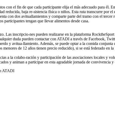
intos con el fin de que cada participante elija el más adecuado para él. 
d reducida, baja re-sistencia física o niños. Esta ruta transcurre por e
enta con dos avituallamientos y comparte parte del tramo con el tercer 
los participantes tengan que llevar alimentos desde casa.
rzo. Las inscripcio-nes pueden realizarse en la plataforma RocktheSport 
ualquier duda pueden contactar con ATADI a través de Facebook, Twitter
cuerdo y avitua-llamiento. Además, se puede optar a la comida conjunta q
(los menores de 12 años tienen precio reducido), si se está federado en l
as a la colabo-ración y participación de las asociaciones locales y volu
ados y animan a participar en esta agradable jornada de convivencia y 
ión ATADI