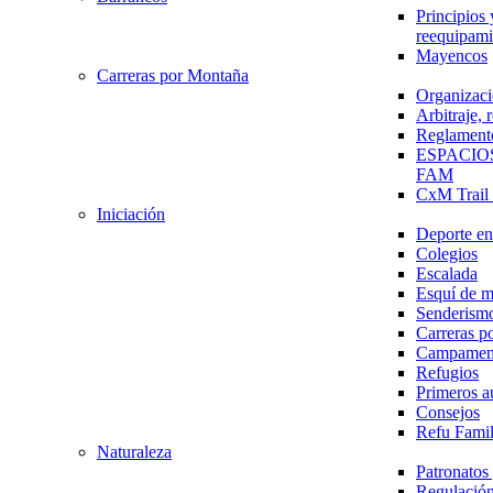
Principios 
reequipami
Mayencos
Carreras por Montaña
Organizaci
Arbitraje,
Reglament
ESPACIO
FAM
CxM Trai
Iniciación
Deporte en 
Colegios
Escalada
Esquí de 
Senderism
Carreras p
Campamen
Refugios
Primeros a
Consejos
Refu Fami
Naturaleza
Patronato
Regulación