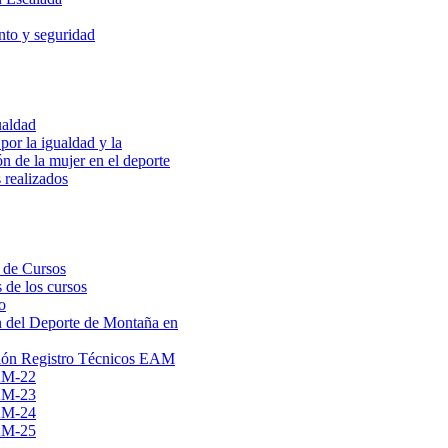
to y seguridad
ualdad
por la igualdad y la
ón de la mujer en el deporte
 realizados
 de Cursos
 de los cursos
o
 del Deporte de Montaña en
ión Registro Técnicos EAM
AM-22
AM-23
AM-24
AM-25