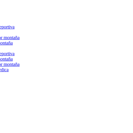
eportiva
or montaña
montaña
eportiva
montaña
or montaña
rdica