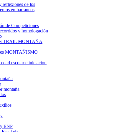
y reflexiones de los
entos en barrancos
ón de Competiciones
 recorridos y homologación
o
S TRAIL MONTAÑA
l es MONTAÑISMO
edad escolar e iniciación
montaña
o
or montaña
tos
uxilios
ly
s y ENP
 Escalada