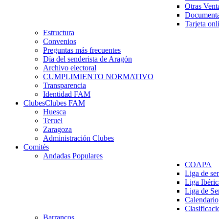
Otras Vent
Documenta
Tarjeta onl
Estructura
Convenios
Preguntas más frecuentes
Día del senderista de Aragón
Archivo electoral
CUMPLIMIENTO NORMATIVO
Transparencia
Identidad FAM
Clubes
Clubes FAM
Huesca
Teruel
Zaragoza
Administración Clubes
Comités
Andadas Populares
COAPA
Liga de se
Liga Ibéri
Liga de S
Calendario
Clasificaci
Barrancos