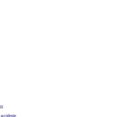
es
 accidente