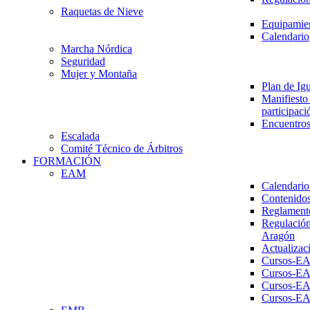
Raquetas de Nieve
Equipamien
Calendario
Marcha Nórdica
Seguridad
Mujer y Montaña
Plan de Ig
Manifiesto 
participaci
Encuentros
Escalada
Comité Técnico de Árbitros
FORMACIÓN
EAM
Calendario
Contenidos
Reglament
Regulación
Aragón
Actualizac
Cursos-E
Cursos-E
Cursos-E
Cursos-E