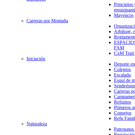
Principios 
reequipami
Mayencos
Carreras por Montaña
Organizaci
Arbitraje,
Reglament
ESPACIO
FAM
CxM Trai
Iniciación
Deporte en 
Colegios
Escalada
Esquí de 
Senderism
Carreras p
Campamen
Refugios
Primeros a
Consejos
Refu Fami
Naturaleza
Patronato
Regulación