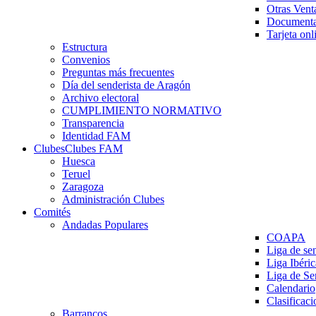
Otras Vent
Documenta
Tarjeta onl
Estructura
Convenios
Preguntas más frecuentes
Día del senderista de Aragón
Archivo electoral
CUMPLIMIENTO NORMATIVO
Transparencia
Identidad FAM
Clubes
Clubes FAM
Huesca
Teruel
Zaragoza
Administración Clubes
Comités
Andadas Populares
COAPA
Liga de se
Liga Ibéri
Liga de S
Calendario
Clasificaci
Barrancos