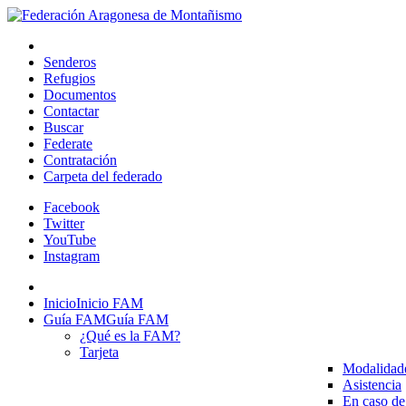
Senderos
Refugios
Documentos
Contactar
Buscar
Federate
Contratación
Carpeta del federado
Facebook
Twitter
YouTube
Instagram
Inicio
Inicio FAM
Guía FAM
Guía FAM
¿Qué es la FAM?
Tarjeta
Modalidad
Asistencia
En caso de