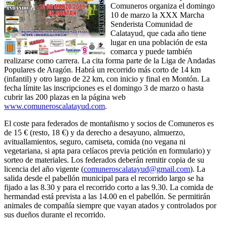
Comuneros organiza el domingo
10 de marzo la XXX Marcha
Senderista Comunidad de
Calatayud, que cada año tiene
lugar en una población de esta
comarca y puede también
realizarse como carrera. La cita forma parte de la Liga de Andadas
Populares de Aragón. Habrá un recorrido más corto de 14 km
(infantil) y otro largo de 22 km, con inicio y final en Montón. La
fecha límite las inscripciones es el domingo 3 de marzo o hasta
cubrir las 200 plazas en la página web
www.comuneroscalatayud.com
.
El coste para federados de montañismo y socios de Comuneros es
de 15 € (resto, 18 €) y da derecho a desayuno, almuerzo,
avituallamientos, seguro, camiseta, comida (no vegana ni
vegetariana, si apta para celíacos previa petición en formulario) y
sorteo de materiales. Los federados deberán remitir copia de su
licencia del año vigente (
comuneroscalatayud@gmail.com
). La
salida desde el pabellón municipal para el recorrido largo se ha
fijado a las 8.30 y para el recorrido corto a las 9.30. La comida de
hermandad está prevista a las 14.00 en el pabellón. Se permitirán
animales de compañía siempre que vayan atados y controlados por
sus dueños durante el recorrido.