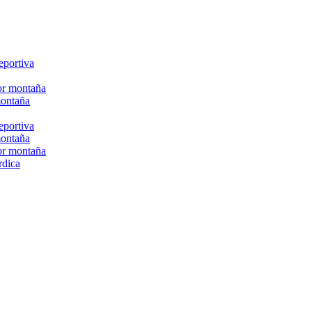
eportiva
or montaña
montaña
eportiva
montaña
or montaña
rdica