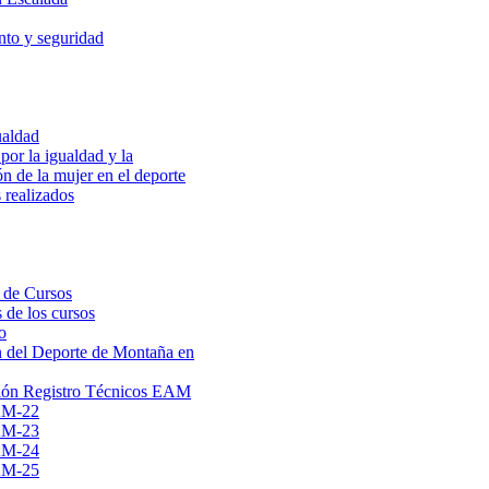
to y seguridad
ualdad
por la igualdad y la
ón de la mujer en el deporte
 realizados
 de Cursos
 de los cursos
o
 del Deporte de Montaña en
ión Registro Técnicos EAM
AM-22
AM-23
AM-24
AM-25