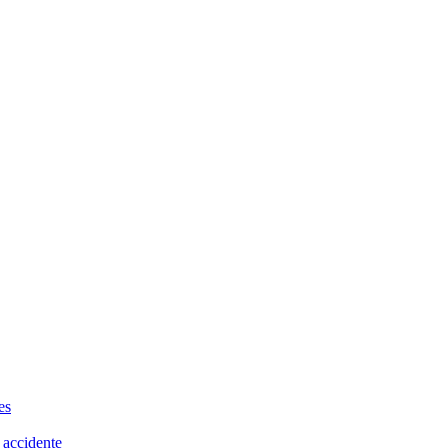
es
 accidente