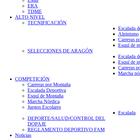
EMB
ERA
TDME
ALTO NIVEL
TECNIFICACIÓN
Escalada d
Alpinismo
Carreras p
Esquí de 
SELECCIONES DE ARAGÓN
Escalada d
Esquí de 
Carreras p
Marcha nó
COMPETICIÓN
Carreras por Montaña
Escalada Deportiva
Esquí de Montaña
Marcha Nórdica
Juegos Escolares
Escalada
DEPORTE/SALUD/CONTROL DEL
DOPAJE
REGLAMENTO DEPORTIVO FAM
Noticias