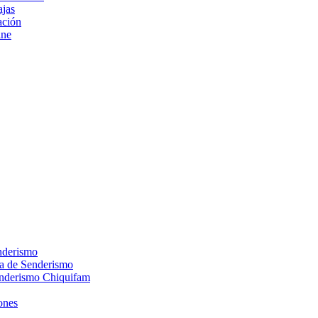
ajas
ción
ine
nderismo
ca de Senderismo
enderismo Chiquifam
ones