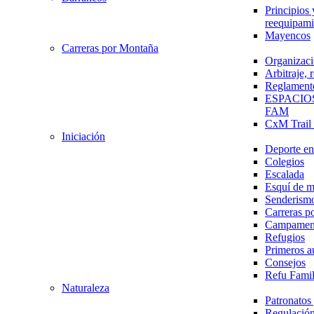
Principios 
reequipami
Mayencos
Carreras por Montaña
Organizaci
Arbitraje,
Reglament
ESPACIO
FAM
CxM Trai
Iniciación
Deporte en 
Colegios
Escalada
Esquí de 
Senderism
Carreras p
Campamen
Refugios
Primeros a
Consejos
Refu Fami
Naturaleza
Patronato
Regulación