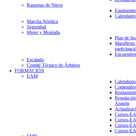
Raquetas de Nieve
Equipamien
Calendario
Marcha Nórdica
Seguridad
Mujer y Montaña
Plan de Ig
Manifiesto 
participaci
Encuentros
Escalada
Comité Técnico de Árbitros
FORMACIÓN
EAM
Calendario
Contenidos
Reglament
Regulación
Aragón
Actualizac
Cursos-E
Cursos-E
Cursos-E
Cursos-E