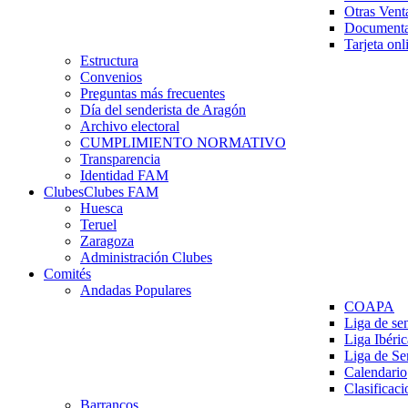
Otras Vent
Documenta
Tarjeta onl
Estructura
Convenios
Preguntas más frecuentes
Día del senderista de Aragón
Archivo electoral
CUMPLIMIENTO NORMATIVO
Transparencia
Identidad FAM
Clubes
Clubes FAM
Huesca
Teruel
Zaragoza
Administración Clubes
Comités
Andadas Populares
COAPA
Liga de se
Liga Ibéri
Liga de S
Calendario
Clasificaci
Barrancos