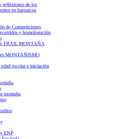
y reflexiones de los
entos en barrancos
ón de Competiciones
 recorridos y homologación
o
S TRAIL MONTAÑA
l es MONTAÑISMO
edad escolar e iniciación
montaña
o
or montaña
tos
uxilios
ly
s y ENP
 Escalada