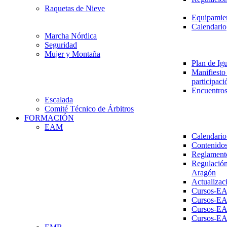
Raquetas de Nieve
Equipamien
Calendario
Marcha Nórdica
Seguridad
Mujer y Montaña
Plan de Ig
Manifiesto 
participaci
Encuentros
Escalada
Comité Técnico de Árbitros
FORMACIÓN
EAM
Calendario
Contenidos
Reglament
Regulación
Aragón
Actualizac
Cursos-E
Cursos-E
Cursos-E
Cursos-E