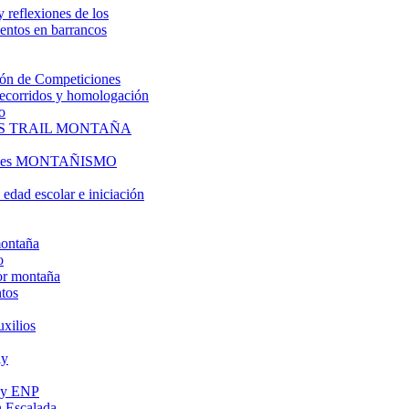
y reflexiones de los
entos en barrancos
ón de Competiciones
 recorridos y homologación
o
S TRAIL MONTAÑA
l es MONTAÑISMO
edad escolar e iniciación
montaña
o
or montaña
tos
uxilios
ly
s y ENP
 Escalada