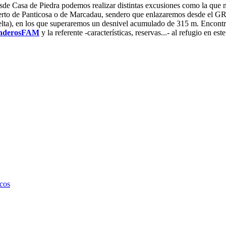
de Casa de Piedra podemos realizar distintas excusiones como la que no
rto de Panticosa o de Marcadau, sendero que enlazaremos desde el GR
lta), en los que superaremos un desnivel acumulado de 315 m. Encontrar
nderosFAM
y la referente -características, reservas...- al refugio en est
ncos