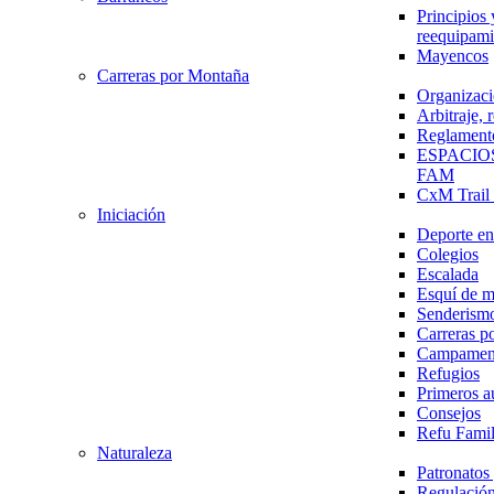
Principios 
reequipami
Mayencos
Carreras por Montaña
Organizaci
Arbitraje,
Reglament
ESPACIO
FAM
CxM Trai
Iniciación
Deporte en 
Colegios
Escalada
Esquí de 
Senderism
Carreras p
Campamen
Refugios
Primeros a
Consejos
Refu Fami
Naturaleza
Patronato
Regulación