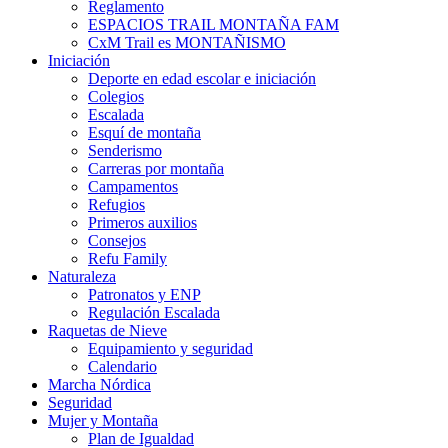
Reglamento
ESPACIOS TRAIL MONTAÑA FAM
CxM Trail es MONTAÑISMO
Iniciación
Deporte en edad escolar e iniciación
Colegios
Escalada
Esquí de montaña
Senderismo
Carreras por montaña
Campamentos
Refugios
Primeros auxilios
Consejos
Refu Family
Naturaleza
Patronatos y ENP
Regulación Escalada
Raquetas de Nieve
Equipamiento y seguridad
Calendario
Marcha Nórdica
Seguridad
Mujer y Montaña
Plan de Igualdad