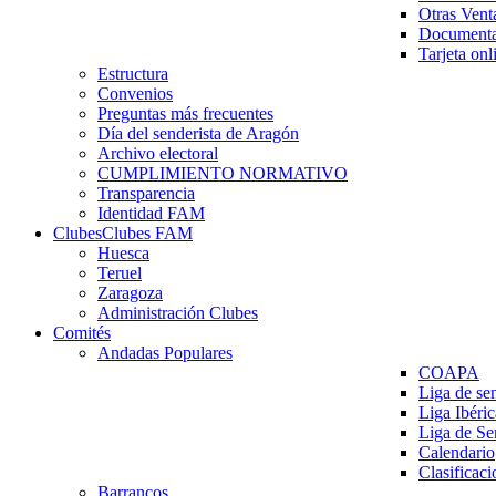
Otras Vent
Documenta
Tarjeta onl
Estructura
Convenios
Preguntas más frecuentes
Día del senderista de Aragón
Archivo electoral
CUMPLIMIENTO NORMATIVO
Transparencia
Identidad FAM
Clubes
Clubes FAM
Huesca
Teruel
Zaragoza
Administración Clubes
Comités
Andadas Populares
COAPA
Liga de se
Liga Ibéri
Liga de S
Calendario
Clasificaci
Barrancos