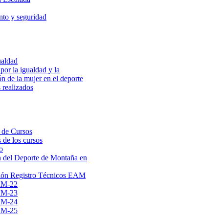
to y seguridad
ualdad
por la igualdad y la
ón de la mujer en el deporte
 realizados
 de Cursos
 de los cursos
o
 del Deporte de Montaña en
ión Registro Técnicos EAM
AM-22
AM-23
AM-24
AM-25