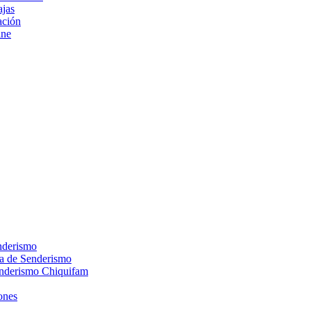
ajas
ción
ine
nderismo
ca de Senderismo
enderismo Chiquifam
ones