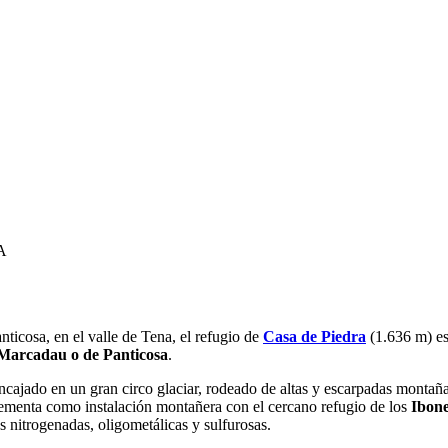
A
ticosa, en el valle de Tena, el refugio de
Casa de Piedra
(1.636 m) es 
 Marcadau o de Panticosa
.
encajado en un gran circo glaciar, rodeado de altas y escarpadas montaña
menta como instalación montañera con el cercano refugio de los
Ibon
s nitrogenadas, oligometálicas y sulfurosas.