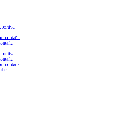
eportiva
or montaña
montaña
eportiva
montaña
or montaña
rdica