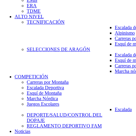
EMB
ERA
TDME
ALTO NIVEL
TECNIFICACIÓN
Escalada d
Alpinismo
Carreras p
Esquí de 
SELECCIONES DE ARAGÓN
Escalada d
Esquí de 
Carreras p
Marcha nó
COMPETICIÓN
Carreras por Montaña
Escalada Deportiva
Esquí de Montaña
Marcha Nórdica
Juegos Escolares
Escalada
DEPORTE/SALUD/CONTROL DEL
DOPAJE
REGLAMENTO DEPORTIVO FAM
Noticias