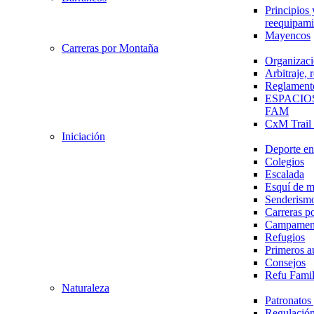
Principios 
reequipami
Mayencos
Carreras por Montaña
Organizaci
Arbitraje,
Reglament
ESPACIO
FAM
CxM Trai
Iniciación
Deporte en 
Colegios
Escalada
Esquí de 
Senderism
Carreras p
Campamen
Refugios
Primeros a
Consejos
Refu Fami
Naturaleza
Patronato
Regulación