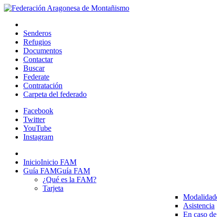
Senderos
Refugios
Documentos
Contactar
Buscar
Federate
Contratación
Carpeta del federado
Facebook
Twitter
YouTube
Instagram
Inicio
Inicio FAM
Guía FAM
Guía FAM
¿Qué es la FAM?
Tarjeta
Modalidad
Asistencia
En caso de