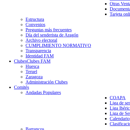
Otras Vent
Documenta
Tarjeta onl
Estructura
Convenios
Preguntas más frecuentes
Día del senderista de Aragón
Archivo electoral
CUMPLIMIENTO NORMATIVO
Transparencia
Identidad FAM
Clubes
Clubes FAM
Huesca
Teruel
Zaragoza
Administración Clubes
Comités
Andadas Populares
COAPA
Liga de se
Liga Ibéri
Liga de S
Calendario
Clasificaci
Barrancos