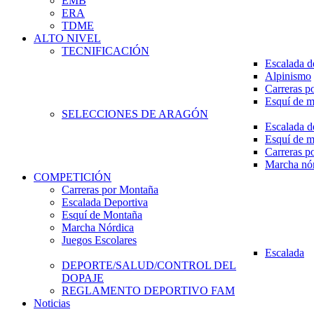
EMB
ERA
TDME
ALTO NIVEL
TECNIFICACIÓN
Escalada d
Alpinismo
Carreras p
Esquí de 
SELECCIONES DE ARAGÓN
Escalada d
Esquí de 
Carreras p
Marcha nó
COMPETICIÓN
Carreras por Montaña
Escalada Deportiva
Esquí de Montaña
Marcha Nórdica
Juegos Escolares
Escalada
DEPORTE/SALUD/CONTROL DEL
DOPAJE
REGLAMENTO DEPORTIVO FAM
Noticias