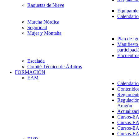
Raquetas de Nieve
Equipamien
Calendario
Marcha Nórdica
Seguridad
Mujer y Montaña
Plan de Ig
Manifiesto 
participaci
Encuentros
Escalada
Comité Técnico de Árbitros
FORMACIÓN
EAM
Calendario
Contenidos
Reglament
Regulación
Aragón
Actualizac
Cursos-E
Cursos-E
Cursos-E
Cursos-E