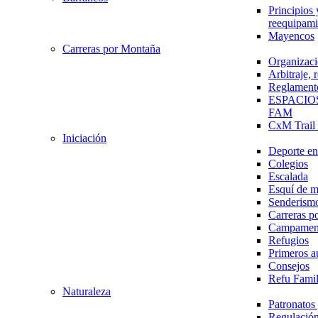
Principios 
reequipami
Mayencos
Carreras por Montaña
Organizaci
Arbitraje,
Reglament
ESPACIO
FAM
CxM Trai
Iniciación
Deporte en 
Colegios
Escalada
Esquí de 
Senderism
Carreras p
Campamen
Refugios
Primeros a
Consejos
Refu Fami
Naturaleza
Patronato
Regulación