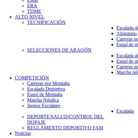
EMB
ERA
TDME
ALTO NIVEL
TECNIFICACIÓN
Escalada d
Alpinismo
Carreras p
Esquí de 
SELECCIONES DE ARAGÓN
Escalada d
Esquí de 
Carreras p
Marcha nó
COMPETICIÓN
Carreras por Montaña
Escalada Deportiva
Esquí de Montaña
Marcha Nórdica
Juegos Escolares
Escalada
DEPORTE/SALUD/CONTROL DEL
DOPAJE
REGLAMENTO DEPORTIVO FAM
Noticias