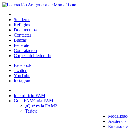
Senderos
Refugios
Documentos
Contactar
Buscar
Federate
Contratación
Carpeta del federado
Facebook
Twitter
YouTube
Instagram
Inicio
Inicio FAM
Guía FAM
Guía FAM
¿Qué es la FAM?
Tarjeta
Modalidad
Asistencia
En caso de