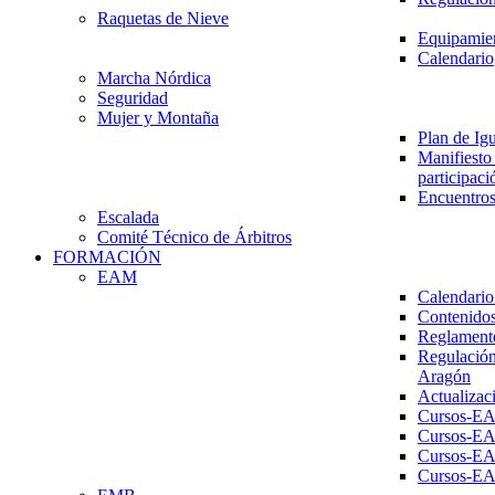
Raquetas de Nieve
Equipamien
Calendario
Marcha Nórdica
Seguridad
Mujer y Montaña
Plan de Ig
Manifiesto 
participaci
Encuentros
Escalada
Comité Técnico de Árbitros
FORMACIÓN
EAM
Calendario
Contenidos
Reglament
Regulación
Aragón
Actualizac
Cursos-E
Cursos-E
Cursos-E
Cursos-E