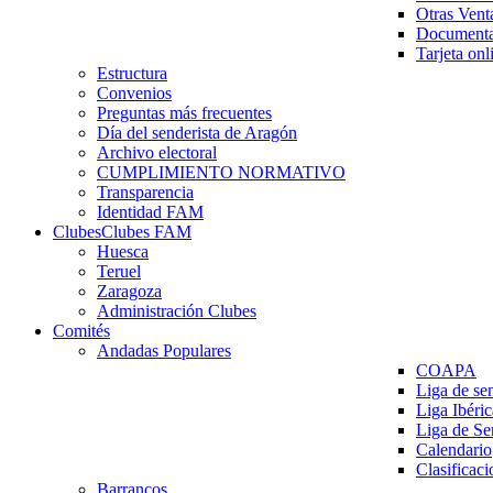
Otras Vent
Documenta
Tarjeta onl
Estructura
Convenios
Preguntas más frecuentes
Día del senderista de Aragón
Archivo electoral
CUMPLIMIENTO NORMATIVO
Transparencia
Identidad FAM
Clubes
Clubes FAM
Huesca
Teruel
Zaragoza
Administración Clubes
Comités
Andadas Populares
COAPA
Liga de se
Liga Ibéri
Liga de S
Calendario
Clasificaci
Barrancos