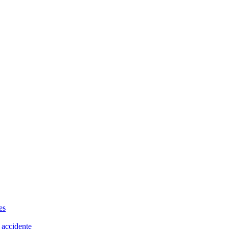
es
 accidente