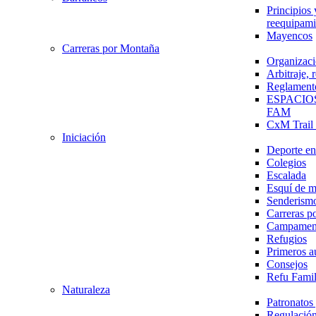
Principios 
reequipami
Mayencos
Carreras por Montaña
Organizaci
Arbitraje,
Reglament
ESPACIO
FAM
CxM Trai
Iniciación
Deporte en 
Colegios
Escalada
Esquí de 
Senderism
Carreras p
Campamen
Refugios
Primeros a
Consejos
Refu Fami
Naturaleza
Patronato
Regulación