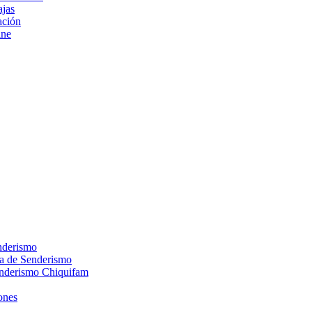
ajas
ción
ine
nderismo
ca de Senderismo
enderismo Chiquifam
ones