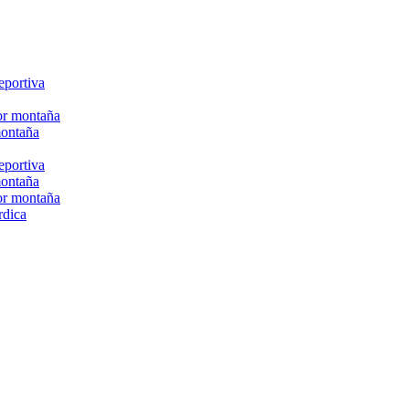
eportiva
or montaña
montaña
eportiva
montaña
or montaña
rdica