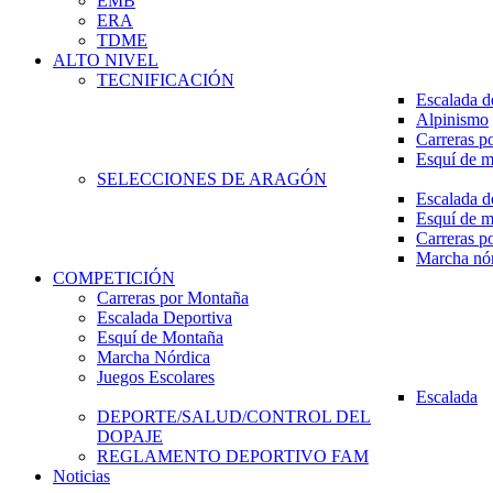
EMB
ERA
TDME
ALTO NIVEL
TECNIFICACIÓN
Escalada d
Alpinismo
Carreras p
Esquí de 
SELECCIONES DE ARAGÓN
Escalada d
Esquí de 
Carreras p
Marcha nó
COMPETICIÓN
Carreras por Montaña
Escalada Deportiva
Esquí de Montaña
Marcha Nórdica
Juegos Escolares
Escalada
DEPORTE/SALUD/CONTROL DEL
DOPAJE
REGLAMENTO DEPORTIVO FAM
Noticias