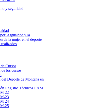
to y seguridad
ualdad
por la igualdad y la
ón de la mujer en el deporte
 realizados
 de Cursos
 de los cursos
o
 del Deporte de Montaña en
ión Registro Técnicos EAM
AM-22
AM-23
AM-24
AM-25