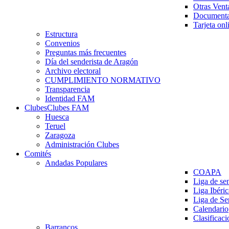
Otras Vent
Documenta
Tarjeta onl
Estructura
Convenios
Preguntas más frecuentes
Día del senderista de Aragón
Archivo electoral
CUMPLIMIENTO NORMATIVO
Transparencia
Identidad FAM
Clubes
Clubes FAM
Huesca
Teruel
Zaragoza
Administración Clubes
Comités
Andadas Populares
COAPA
Liga de se
Liga Ibéri
Liga de S
Calendario
Clasificaci
Barrancos