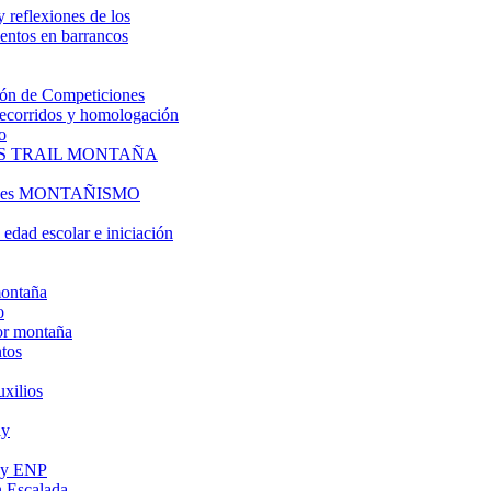
y reflexiones de los
entos en barrancos
ón de Competiciones
 recorridos y homologación
o
S TRAIL MONTAÑA
l es MONTAÑISMO
edad escolar e iniciación
montaña
o
or montaña
tos
uxilios
ly
s y ENP
 Escalada