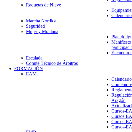
Raquetas de Nieve
Equipamien
Calendario
Marcha Nórdica
Seguridad
Mujer y Montaña
Plan de Ig
Manifiesto 
participaci
Encuentros
Escalada
Comité Técnico de Árbitros
FORMACIÓN
EAM
Calendario
Contenidos
Reglament
Regulación
Aragón
Actualizac
Cursos-E
Cursos-E
Cursos-E
Cursos-E