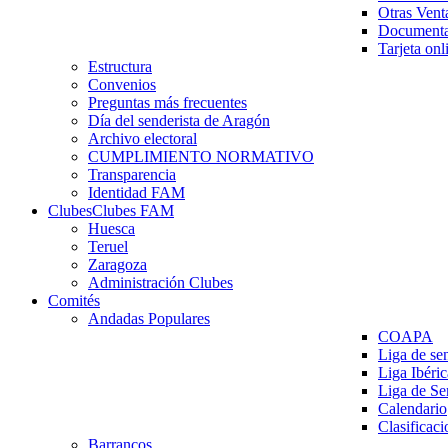
Otras Vent
Documenta
Tarjeta onl
Estructura
Convenios
Preguntas más frecuentes
Día del senderista de Aragón
Archivo electoral
CUMPLIMIENTO NORMATIVO
Transparencia
Identidad FAM
Clubes
Clubes FAM
Huesca
Teruel
Zaragoza
Administración Clubes
Comités
Andadas Populares
COAPA
Liga de se
Liga Ibéri
Liga de S
Calendario
Clasificaci
Barrancos