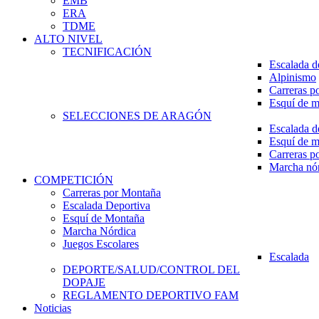
EMB
ERA
TDME
ALTO NIVEL
TECNIFICACIÓN
Escalada d
Alpinismo
Carreras p
Esquí de 
SELECCIONES DE ARAGÓN
Escalada d
Esquí de 
Carreras p
Marcha nó
COMPETICIÓN
Carreras por Montaña
Escalada Deportiva
Esquí de Montaña
Marcha Nórdica
Juegos Escolares
Escalada
DEPORTE/SALUD/CONTROL DEL
DOPAJE
REGLAMENTO DEPORTIVO FAM
Noticias