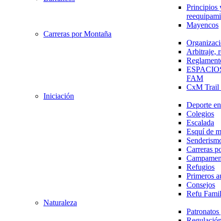
Principios 
reequipami
Mayencos
Carreras por Montaña
Organizaci
Arbitraje,
Reglament
ESPACIO
FAM
CxM Trai
Iniciación
Deporte en 
Colegios
Escalada
Esquí de 
Senderism
Carreras p
Campamen
Refugios
Primeros a
Consejos
Refu Fami
Naturaleza
Patronato
Regulación