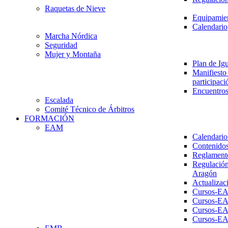
Raquetas de Nieve
Equipamien
Calendario
Marcha Nórdica
Seguridad
Mujer y Montaña
Plan de Ig
Manifiesto 
participaci
Encuentros
Escalada
Comité Técnico de Árbitros
FORMACIÓN
EAM
Calendario
Contenidos
Reglament
Regulación
Aragón
Actualizac
Cursos-E
Cursos-E
Cursos-E
Cursos-E