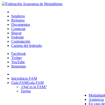
Senderos
Refugios
Documentos
Contactar
Buscar
Federate
Contratación
Carpeta del federado
Facebook
Twitter
YouTube
Instagram
Inicio
Inicio FAM
Guía FAM
Guía FAM
¿Qué es la FAM?
Tarjeta
Modalidad
Asistencia
En caso de