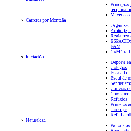
Principios 
reequipami
Mayencos
Carreras por Montaña
Organizaci
Arbitraje,
Reglament
ESPACIO
FAM
CxM Trai
Iniciación
Deporte en 
Colegios
Escalada
Esquí de 
Senderism
Carreras p
Campamen
Refugios
Primeros a
Consejos
Refu Fami
Naturaleza
Patronato
Regulación