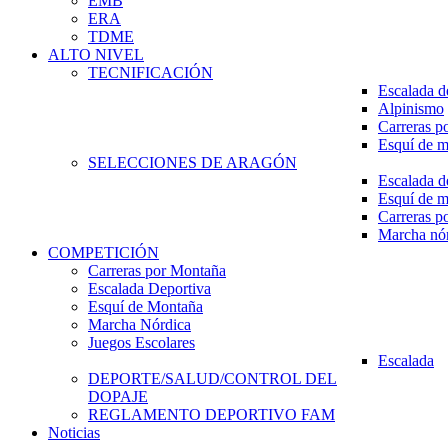
EMB
ERA
TDME
ALTO NIVEL
TECNIFICACIÓN
Escalada d
Alpinismo
Carreras p
Esquí de 
SELECCIONES DE ARAGÓN
Escalada d
Esquí de 
Carreras p
Marcha nó
COMPETICIÓN
Carreras por Montaña
Escalada Deportiva
Esquí de Montaña
Marcha Nórdica
Juegos Escolares
Escalada
DEPORTE/SALUD/CONTROL DEL
DOPAJE
REGLAMENTO DEPORTIVO FAM
Noticias