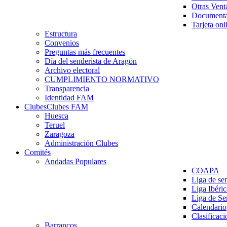
Otras Vent
Documenta
Tarjeta onl
Estructura
Convenios
Preguntas más frecuentes
Día del senderista de Aragón
Archivo electoral
CUMPLIMIENTO NORMATIVO
Transparencia
Identidad FAM
Clubes
Clubes FAM
Huesca
Teruel
Zaragoza
Administración Clubes
Comités
Andadas Populares
COAPA
Liga de se
Liga Ibéri
Liga de S
Calendario
Clasificaci
Barrancos