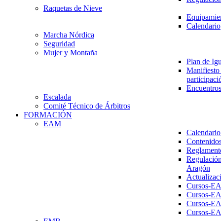
Raquetas de Nieve
Equipamien
Calendario
Marcha Nórdica
Seguridad
Mujer y Montaña
Plan de Ig
Manifiesto 
participaci
Encuentros
Escalada
Comité Técnico de Árbitros
FORMACIÓN
EAM
Calendario
Contenidos
Reglament
Regulación
Aragón
Actualizac
Cursos-E
Cursos-E
Cursos-E
Cursos-E