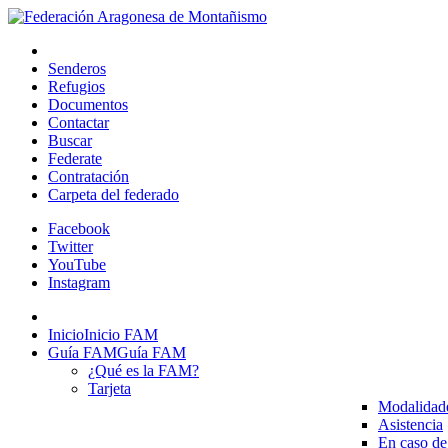
Senderos
Refugios
Documentos
Contactar
Buscar
Federate
Contratación
Carpeta del federado
Facebook
Twitter
YouTube
Instagram
Inicio
Inicio FAM
Guía FAM
Guía FAM
¿Qué es la FAM?
Tarjeta
Modalidad
Asistencia
En caso de