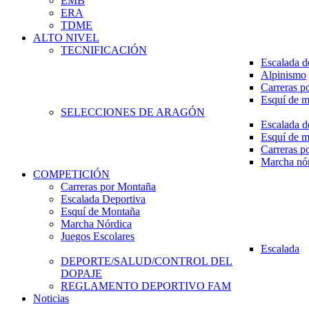
EMB
ERA
TDME
ALTO NIVEL
TECNIFICACIÓN
Escalada d
Alpinismo
Carreras p
Esquí de 
SELECCIONES DE ARAGÓN
Escalada d
Esquí de 
Carreras p
Marcha nó
COMPETICIÓN
Carreras por Montaña
Escalada Deportiva
Esquí de Montaña
Marcha Nórdica
Juegos Escolares
Escalada
DEPORTE/SALUD/CONTROL DEL
DOPAJE
REGLAMENTO DEPORTIVO FAM
Noticias