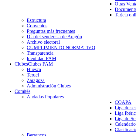
Otras Vent
Documenta
Tarjeta onl
Estructura
Convenios
Preguntas más frecuentes
Día del senderista de Aragón
Archivo electoral
CUMPLIMIENTO NORMATIVO
Transparencia
Identidad FAM
Clubes
Clubes FAM
Huesca
Teruel
Zaragoza
Administración Clubes
Comités
Andadas Populares
COAPA
Liga de se
Liga Ibéri
Liga de S
Calendario
Clasificaci
Barrancos