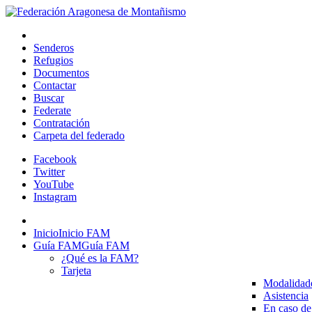
Senderos
Refugios
Documentos
Contactar
Buscar
Federate
Contratación
Carpeta del federado
Facebook
Twitter
YouTube
Instagram
Inicio
Inicio FAM
Guía FAM
Guía FAM
¿Qué es la FAM?
Tarjeta
Modalidad
Asistencia
En caso de