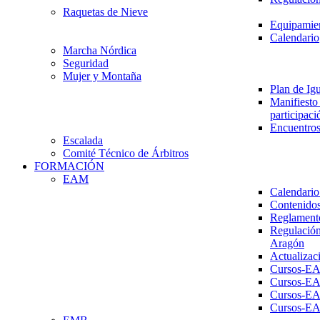
Raquetas de Nieve
Equipamien
Calendario
Marcha Nórdica
Seguridad
Mujer y Montaña
Plan de Ig
Manifiesto 
participaci
Encuentros
Escalada
Comité Técnico de Árbitros
FORMACIÓN
EAM
Calendario
Contenidos
Reglament
Regulación
Aragón
Actualizac
Cursos-E
Cursos-E
Cursos-E
Cursos-E