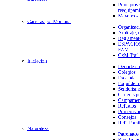
Principios 
reequipami
Mayencos
Carreras por Montaña
Organizaci
Arbitraje,
Reglament
ESPACIO
FAM
CxM Trai
Iniciación
Deporte en 
Colegios
Escalada
Esquí de 
Senderism
Carreras p
Campamen
Refugios
Primeros a
Consejos
Refu Fami
Naturaleza
Patronato
Regulación