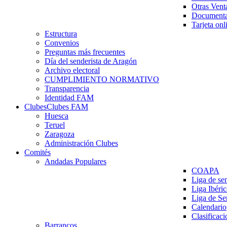
Otras Vent
Documenta
Tarjeta onl
Estructura
Convenios
Preguntas más frecuentes
Día del senderista de Aragón
Archivo electoral
CUMPLIMIENTO NORMATIVO
Transparencia
Identidad FAM
Clubes
Clubes FAM
Huesca
Teruel
Zaragoza
Administración Clubes
Comités
Andadas Populares
COAPA
Liga de se
Liga Ibéri
Liga de S
Calendario
Clasificaci
Barrancos