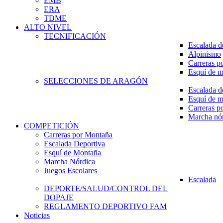
EMB
ERA
TDME
ALTO NIVEL
TECNIFICACIÓN
Escalada d
Alpinismo
Carreras p
Esquí de 
SELECCIONES DE ARAGÓN
Escalada d
Esquí de 
Carreras p
Marcha nó
COMPETICIÓN
Carreras por Montaña
Escalada Deportiva
Esquí de Montaña
Marcha Nórdica
Juegos Escolares
Escalada
DEPORTE/SALUD/CONTROL DEL
DOPAJE
REGLAMENTO DEPORTIVO FAM
Noticias