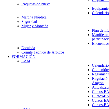
Raquetas de Nieve
Equipamien
Calendario
Marcha Nórdica
Seguridad
Mujer y Montaña
Plan de Ig
Manifiesto 
participaci
Encuentros
Escalada
Comité Técnico de Árbitros
FORMACIÓN
EAM
Calendario
Contenidos
Reglament
Regulación
Aragón
Actualizac
Cursos-E
Cursos-E
Cursos-E
Cursos-E