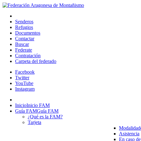
Senderos
Refugios
Documentos
Contactar
Buscar
Federate
Contratación
Carpeta del federado
Facebook
Twitter
YouTube
Instagram
Inicio
Inicio FAM
Guía FAM
Guía FAM
¿Qué es la FAM?
Tarjeta
Modalidad
Asistencia
En caso de