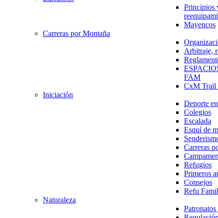
Principios 
reequipami
Mayencos
Carreras por Montaña
Organizaci
Arbitraje,
Reglament
ESPACIO
FAM
CxM Trai
Iniciación
Deporte en 
Colegios
Escalada
Esquí de 
Senderism
Carreras p
Campamen
Refugios
Primeros a
Consejos
Refu Fami
Naturaleza
Patronato
Regulación