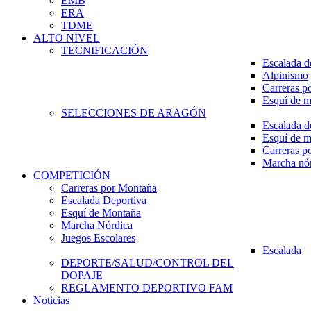
EMB
ERA
TDME
ALTO NIVEL
TECNIFICACIÓN
Escalada d
Alpinismo
Carreras p
Esquí de 
SELECCIONES DE ARAGÓN
Escalada d
Esquí de 
Carreras p
Marcha nó
COMPETICIÓN
Carreras por Montaña
Escalada Deportiva
Esquí de Montaña
Marcha Nórdica
Juegos Escolares
Escalada
DEPORTE/SALUD/CONTROL DEL
DOPAJE
REGLAMENTO DEPORTIVO FAM
Noticias