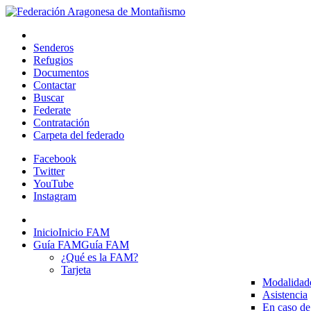
Senderos
Refugios
Documentos
Contactar
Buscar
Federate
Contratación
Carpeta del federado
Facebook
Twitter
YouTube
Instagram
Inicio
Inicio FAM
Guía FAM
Guía FAM
¿Qué es la FAM?
Tarjeta
Modalidad
Asistencia
En caso de