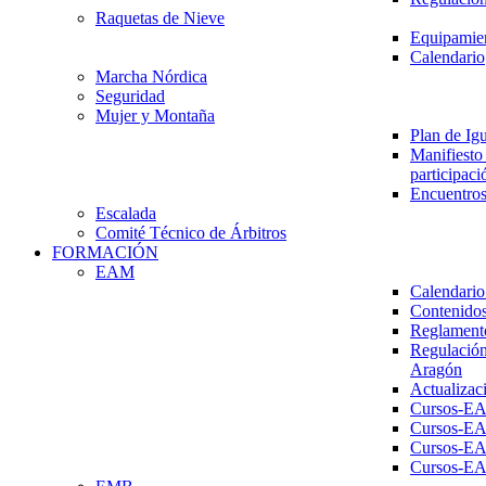
Raquetas de Nieve
Equipamien
Calendario
Marcha Nórdica
Seguridad
Mujer y Montaña
Plan de Ig
Manifiesto 
participaci
Encuentros
Escalada
Comité Técnico de Árbitros
FORMACIÓN
EAM
Calendario
Contenidos
Reglament
Regulación
Aragón
Actualizac
Cursos-E
Cursos-E
Cursos-E
Cursos-E