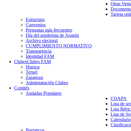
Otras Vent
Documenta
Tarjeta onl
Estructura
Convenios
Preguntas más frecuentes
Día del senderista de Aragón
Archivo electoral
CUMPLIMIENTO NORMATIVO
Transparencia
Identidad FAM
Clubes
Clubes FAM
Huesca
Teruel
Zaragoza
Administración Clubes
Comités
Andadas Populares
COAPA
Liga de se
Liga Ibéri
Liga de S
Calendario
Clasificaci
Barrancos