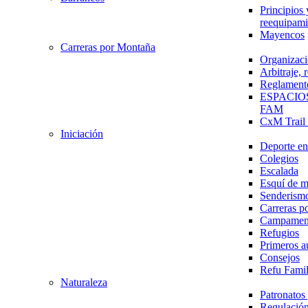
Principios 
reequipami
Mayencos
Carreras por Montaña
Organizaci
Arbitraje,
Reglament
ESPACIO
FAM
CxM Trai
Iniciación
Deporte en 
Colegios
Escalada
Esquí de 
Senderism
Carreras p
Campamen
Refugios
Primeros a
Consejos
Refu Fami
Naturaleza
Patronato
Regulación