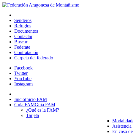
Senderos
Refugios
Documentos
Contactar
Buscar
Federate
Contratación
Carpeta del federado
Facebook
Twitter
YouTube
Instagram
Inicio
Inicio FAM
Guía FAM
Guía FAM
¿Qué es la FAM?
Tarjeta
Modalidad
Asistencia
En caso de