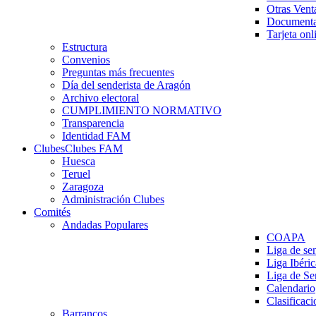
Otras Vent
Documenta
Tarjeta onl
Estructura
Convenios
Preguntas más frecuentes
Día del senderista de Aragón
Archivo electoral
CUMPLIMIENTO NORMATIVO
Transparencia
Identidad FAM
Clubes
Clubes FAM
Huesca
Teruel
Zaragoza
Administración Clubes
Comités
Andadas Populares
COAPA
Liga de se
Liga Ibéri
Liga de S
Calendario
Clasificaci
Barrancos