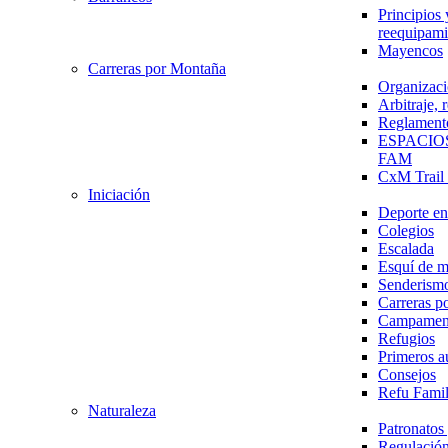
Principios 
reequipami
Mayencos
Carreras por Montaña
Organizaci
Arbitraje,
Reglament
ESPACIO
FAM
CxM Trai
Iniciación
Deporte en 
Colegios
Escalada
Esquí de 
Senderism
Carreras p
Campamen
Refugios
Primeros a
Consejos
Refu Fami
Naturaleza
Patronato
Regulación