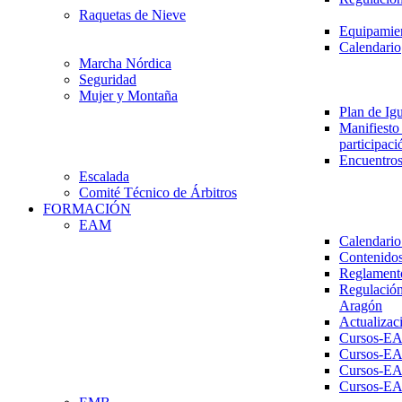
Raquetas de Nieve
Equipamien
Calendario
Marcha Nórdica
Seguridad
Mujer y Montaña
Plan de Ig
Manifiesto 
participaci
Encuentros
Escalada
Comité Técnico de Árbitros
FORMACIÓN
EAM
Calendario
Contenidos
Reglament
Regulación
Aragón
Actualizac
Cursos-E
Cursos-E
Cursos-E
Cursos-E