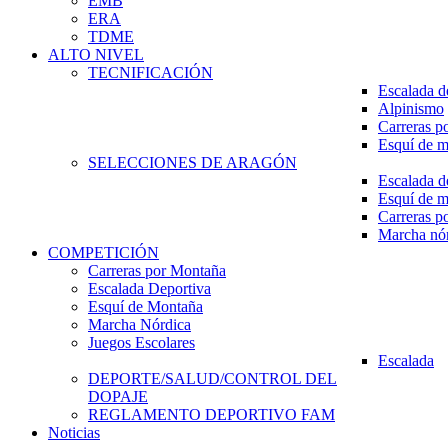
EMB
ERA
TDME
ALTO NIVEL
TECNIFICACIÓN
Escalada d
Alpinismo
Carreras p
Esquí de 
SELECCIONES DE ARAGÓN
Escalada d
Esquí de 
Carreras p
Marcha nó
COMPETICIÓN
Carreras por Montaña
Escalada Deportiva
Esquí de Montaña
Marcha Nórdica
Juegos Escolares
Escalada
DEPORTE/SALUD/CONTROL DEL
DOPAJE
REGLAMENTO DEPORTIVO FAM
Noticias