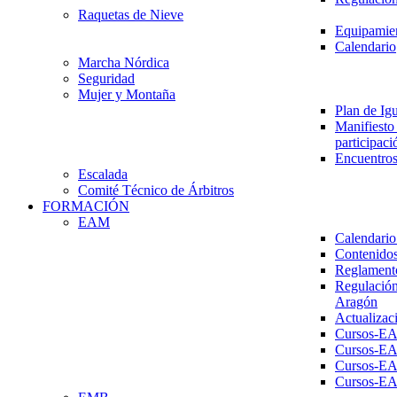
Raquetas de Nieve
Equipamien
Calendario
Marcha Nórdica
Seguridad
Mujer y Montaña
Plan de Ig
Manifiesto 
participaci
Encuentros
Escalada
Comité Técnico de Árbitros
FORMACIÓN
EAM
Calendario
Contenidos
Reglament
Regulación
Aragón
Actualizac
Cursos-E
Cursos-E
Cursos-E
Cursos-E