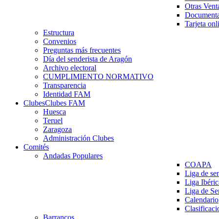
Otras Vent
Documenta
Tarjeta onl
Estructura
Convenios
Preguntas más frecuentes
Día del senderista de Aragón
Archivo electoral
CUMPLIMIENTO NORMATIVO
Transparencia
Identidad FAM
Clubes
Clubes FAM
Huesca
Teruel
Zaragoza
Administración Clubes
Comités
Andadas Populares
COAPA
Liga de se
Liga Ibéri
Liga de S
Calendario
Clasificaci
Barrancos