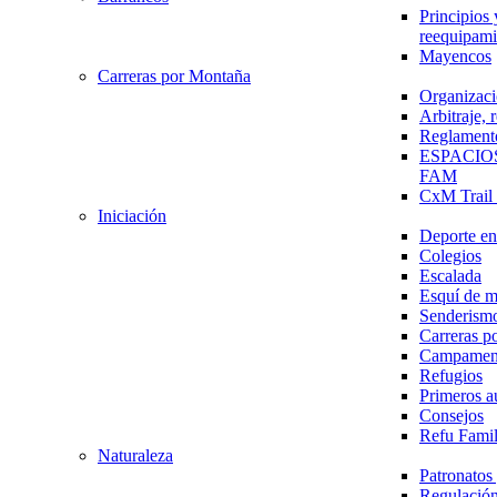
Principios 
reequipami
Mayencos
Carreras por Montaña
Organizaci
Arbitraje,
Reglament
ESPACIO
FAM
CxM Trai
Iniciación
Deporte en 
Colegios
Escalada
Esquí de 
Senderism
Carreras p
Campamen
Refugios
Primeros a
Consejos
Refu Fami
Naturaleza
Patronato
Regulación