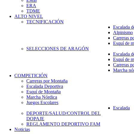
EMB
ERA
TDME
ALTO NIVEL
TECNIFICACIÓN
Escalada d
Alpinismo
Carreras p
Esquí de 
SELECCIONES DE ARAGÓN
Escalada d
Esquí de 
Carreras p
Marcha nó
COMPETICIÓN
Carreras por Montaña
Escalada Deportiva
Esquí de Montaña
Marcha Nórdica
Juegos Escolares
Escalada
DEPORTE/SALUD/CONTROL DEL
DOPAJE
REGLAMENTO DEPORTIVO FAM
Noticias