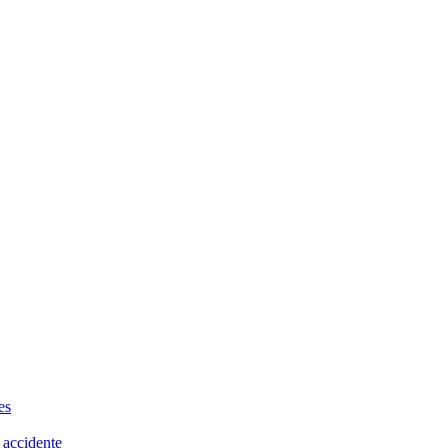
es
 accidente