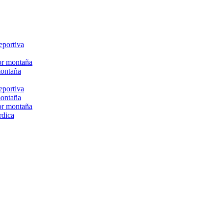
eportiva
or montaña
montaña
eportiva
montaña
or montaña
rdica