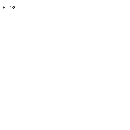
E= 43€