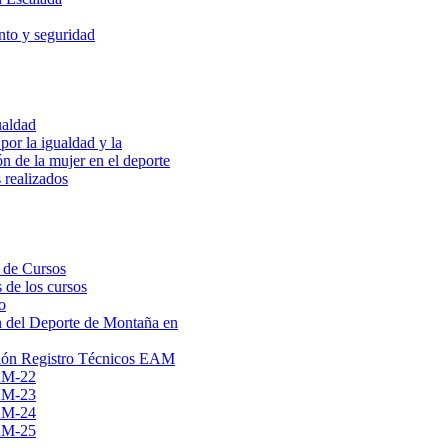
to y seguridad
ualdad
por la igualdad y la
ón de la mujer en el deporte
 realizados
 de Cursos
 de los cursos
o
 del Deporte de Montaña en
ión Registro Técnicos EAM
AM-22
AM-23
AM-24
AM-25