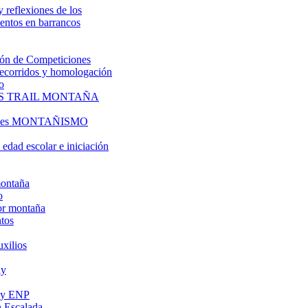
y reflexiones de los
entos en barrancos
ón de Competiciones
 recorridos y homologación
o
S TRAIL MONTAÑA
l es MONTAÑISMO
edad escolar e iniciación
montaña
o
or montaña
tos
uxilios
ly
s y ENP
 Escalada