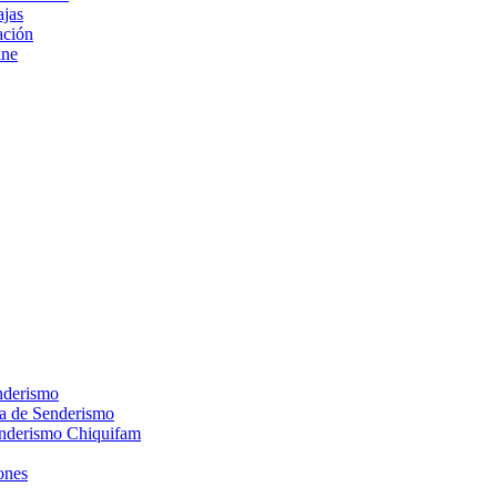
ajas
ción
ine
nderismo
ca de Senderismo
enderismo Chiquifam
ones