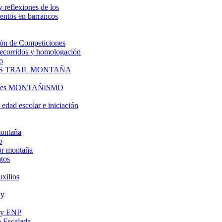
y reflexiones de los
entos en barrancos
ón de Competiciones
 recorridos y homologación
o
S TRAIL MONTAÑA
l es MONTAÑISMO
edad escolar e iniciación
montaña
o
or montaña
tos
uxilios
ly
s y ENP
 Escalada