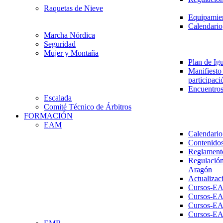
Raquetas de Nieve
Equipamien
Calendario
Marcha Nórdica
Seguridad
Mujer y Montaña
Plan de Ig
Manifiesto 
participaci
Encuentros
Escalada
Comité Técnico de Árbitros
FORMACIÓN
EAM
Calendario
Contenidos
Reglament
Regulación
Aragón
Actualizac
Cursos-E
Cursos-E
Cursos-E
Cursos-E