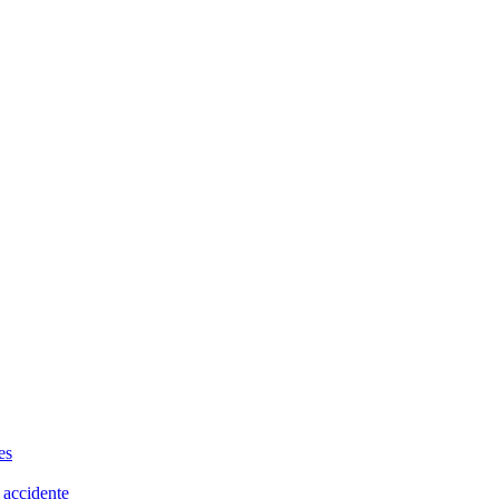
es
 accidente