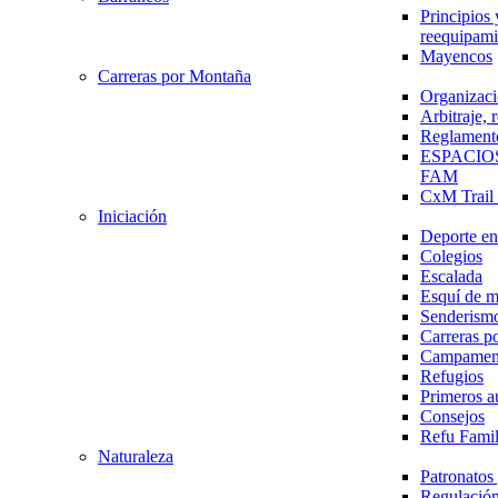
Principios 
reequipami
Mayencos
Carreras por Montaña
Organizaci
Arbitraje,
Reglament
ESPACIO
FAM
CxM Trai
Iniciación
Deporte en 
Colegios
Escalada
Esquí de 
Senderism
Carreras p
Campamen
Refugios
Primeros a
Consejos
Refu Fami
Naturaleza
Patronato
Regulación