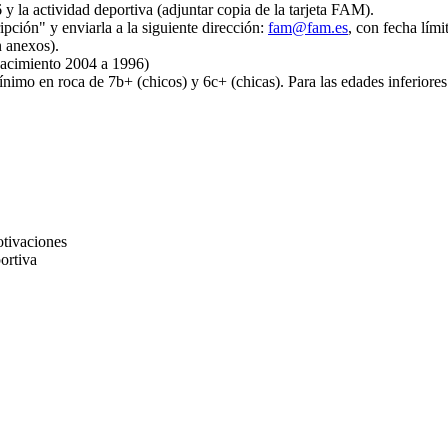
y la actividad deportiva (adjuntar copia de la tarjeta FAM).
pción" y enviarla a la siguiente dirección:
fam@fam.es
, con fecha lím
 anexos).
nacimiento 2004 a 1996)
mo en roca de 7b+ (chicos) y 6c+ (chicas). Para las edades inferiores 
otivaciones
ortiva