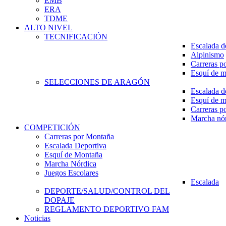
EMB
ERA
TDME
ALTO NIVEL
TECNIFICACIÓN
Escalada d
Alpinismo
Carreras p
Esquí de 
SELECCIONES DE ARAGÓN
Escalada d
Esquí de 
Carreras p
Marcha nó
COMPETICIÓN
Carreras por Montaña
Escalada Deportiva
Esquí de Montaña
Marcha Nórdica
Juegos Escolares
Escalada
DEPORTE/SALUD/CONTROL DEL
DOPAJE
REGLAMENTO DEPORTIVO FAM
Noticias