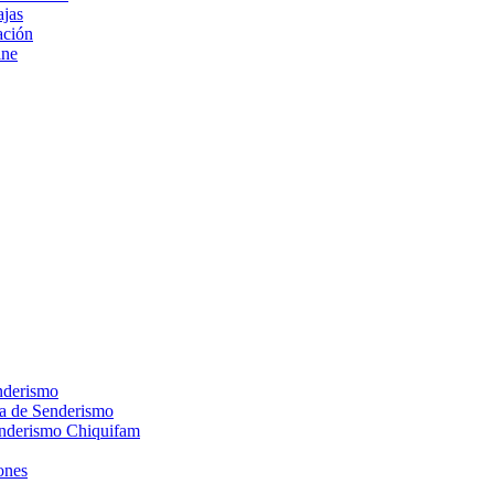
ajas
ción
ine
nderismo
ca de Senderismo
enderismo Chiquifam
ones