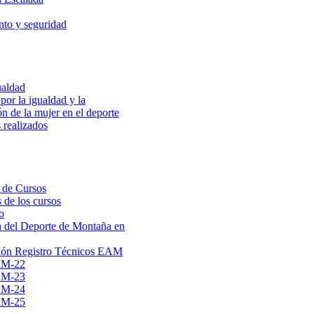
to y seguridad
ualdad
por la igualdad y la
ón de la mujer en el deporte
 realizados
 de Cursos
 de los cursos
o
 del Deporte de Montaña en
ión Registro Técnicos EAM
AM-22
AM-23
AM-24
AM-25