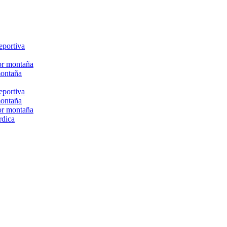
eportiva
or montaña
montaña
eportiva
montaña
or montaña
rdica