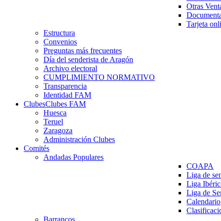
Otras Vent
Documenta
Tarjeta onl
Estructura
Convenios
Preguntas más frecuentes
Día del senderista de Aragón
Archivo electoral
CUMPLIMIENTO NORMATIVO
Transparencia
Identidad FAM
Clubes
Clubes FAM
Huesca
Teruel
Zaragoza
Administración Clubes
Comités
Andadas Populares
COAPA
Liga de se
Liga Ibéri
Liga de S
Calendario
Clasificaci
Barrancos