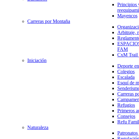
Principios 
reequipami
Mayencos
Carreras por Montaña
Organizaci
Arbitraje,
Reglament
ESPACIO
FAM
CxM Trai
Iniciación
Deporte en 
Colegios
Escalada
Esquí de 
Senderism
Carreras p
Campamen
Refugios
Primeros a
Consejos
Refu Fami
Naturaleza
Patronato
Regulación