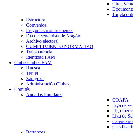
Otras Vent
Documenta
Tarjeta onl
Estructura
Convenios
Preguntas más frecuentes
Día del senderista de Aragón
Archivo electoral
CUMPLIMIENTO NORMATIVO
Transparencia
Identidad FAM
Clubes
Clubes FAM
Huesca
Teruel
Zaragoza
Administración Clubes
Comités
Andadas Populares
COAPA
Liga de se
Liga Ibéri
Liga de S
Calendario
Clasificaci
Barrancos