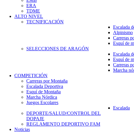
EMB
ERA
TDME
ALTO NIVEL
TECNIFICACIÓN
Escalada d
Alpinismo
Carreras p
Esquí de 
SELECCIONES DE ARAGÓN
Escalada d
Esquí de 
Carreras p
Marcha nó
COMPETICIÓN
Carreras por Montaña
Escalada Deportiva
Esquí de Montaña
Marcha Nórdica
Juegos Escolares
Escalada
DEPORTE/SALUD/CONTROL DEL
DOPAJE
REGLAMENTO DEPORTIVO FAM
Noticias