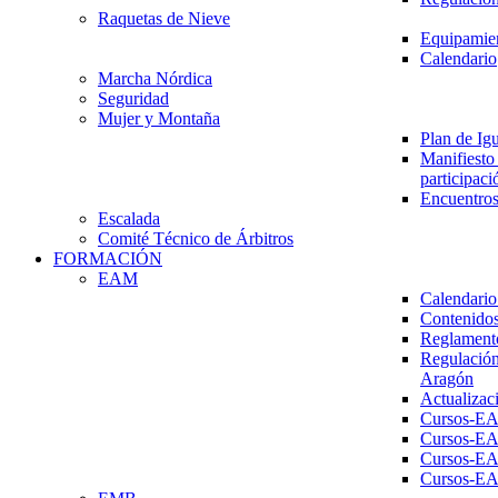
Raquetas de Nieve
Equipamien
Calendario
Marcha Nórdica
Seguridad
Mujer y Montaña
Plan de Ig
Manifiesto 
participaci
Encuentros
Escalada
Comité Técnico de Árbitros
FORMACIÓN
EAM
Calendario
Contenidos
Reglament
Regulación
Aragón
Actualizac
Cursos-E
Cursos-E
Cursos-E
Cursos-E