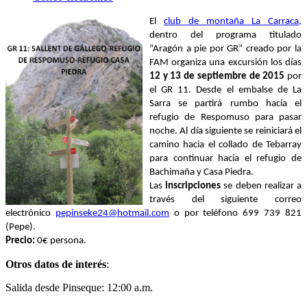
El
club de montaña La Carraca
,
dentro del programa titulado
“Aragón a pie por GR” creado por la
FAM organiza una excursión los días
12 y
13 de septiembre de 2015
por
el GR 11. Desde el embalse de La
Sarra se partirá rumbo hacia el
refugio de Respomuso para pasar
noche. Al día siguiente se reiniciará el
camino hacia el collado de Tebarray
para continuar hacia el refugio de
Bachimaña y Casa Piedra.
Las
inscripciones
se deben realizar a
través del siguiente correo
electrónico
pepinseke24@hotmail.com
o por teléfono 699 739 821
(Pepe).
Precio:
0€ persona.
Otros datos de interés
:
Salida desde Pinseque: 12:00 a.m.