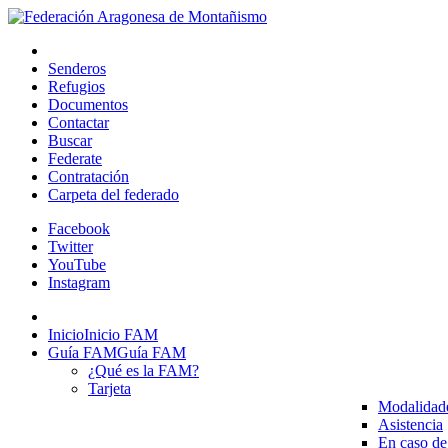
Senderos
Refugios
Documentos
Contactar
Buscar
Federate
Contratación
Carpeta del federado
Facebook
Twitter
YouTube
Instagram
Inicio
Inicio FAM
Guía FAM
Guía FAM
¿Qué es la FAM?
Tarjeta
Modalidad
Asistencia
En caso de